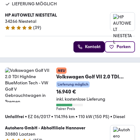
LIEFERUNG MÖGLICH
HP AUTOWELT NIESTETAL
34266 Niestetal
(
39
)
5 Sterne
Kontakt
Parken
NEU
Volkswagen Golf VII 2.0 TDI
Highline BlueMotion Tech
Lieferung möglich
16.940 €
inkl. kostenlose Lieferung
Fairer Preis
Unfallfrei
•
EZ 06/2017
•
114.196 km
•
110 kW (150 PS)
•
Diesel
Autohero GmbH - Abholfiliale Hannover
30880 Laatzen