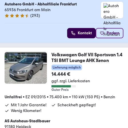
Autohero GmbH - Abholfiliale Frankfurt
65936 Frankfurt am Main
(
293
)
4.6 Sterne
Kontakt
Parken
Volkswagen Golf VII Sportsvan 1.4
TSI BMT Lounge AHK Xenon
Lieferung möglich
14.444 €
ggf. zzgl. Lieferkosten
Guter Preis
Unfallfrei
•
EZ 09/2015
•
75.400 km
•
110 kW (150 PS)
•
Benzin
Mit 1 Jahr Garantie!
Scheckheft gepflegt!
Wenig Kilometer!
AS Autohaus-Stadlbauer
91180 Heideck