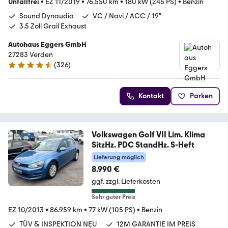
Unfallfrei
•
EZ 11/2019
•
76.550 km
•
180 kW (245 PS)
•
Benzin
Sound Dynaudio
VC / Navi / ACC / 19"
3.5 Zoll Grail Exhaust
Autohaus Eggers GmbH
27283 Verden
(
326
)
4.4 Sterne
Kontakt
Parken
Volkswagen Golf VII Lim. Klima
SitzHz. PDC StandHz. S-Heft
Lieferung möglich
8.990 €
ggf. zzgl. Lieferkosten
Sehr guter Preis
EZ 10/2013
•
86.959 km
•
77 kW (105 PS)
•
Benzin
TÜV & INSPEKTION NEU
12M GARANTIE IM PREIS