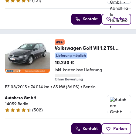
(
151
)
4.7 Sterne
Kontakt
Parken
NEU
Volkswagen Golf VII 1.2 TSI
Lounge BlueMotion
Lieferung möglich
Tech*TEMPO*
10.230 €
inkl. kostenlose Lieferung
Ohne Bewertung
EZ 08/2015
•
74.014 km
•
63 kW (86 PS)
•
Benzin
Autohero GmbH
14059 Berlin
(
502
)
4.5 Sterne
Kontakt
Parken