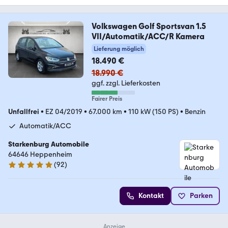
Volkswagen Golf Sportsvan 1.5
VII/Automatik/ACC/R Kamera
Lieferung möglich
18.490 €
18.990 €
ggf. zzgl. Lieferkosten
Fairer Preis
Unfallfrei
•
EZ 04/2019
•
67.000 km
•
110 kW (150 PS)
•
Benzin
Automatik/ACC
Starkenburg Automobile
64646 Heppenheim
(
92
)
5 Sterne
Kontakt
Parken