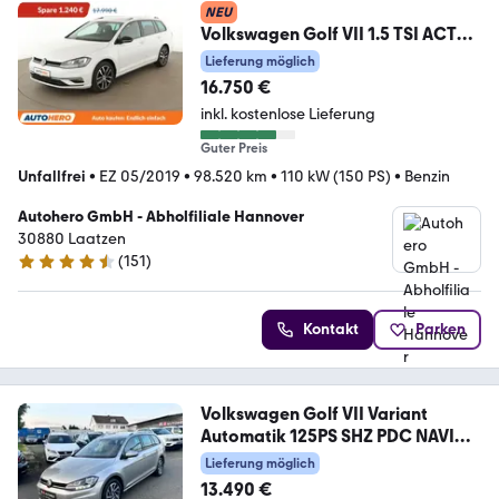
NEU
Volkswagen Golf VII 1.5 TSI ACT
IQ.DRIVE BMT*NAVI*ACC*PLA*
Lieferung möglich
16.750 €
inkl. kostenlose Lieferung
Guter Preis
Unfallfrei
•
EZ 05/2019
•
98.520 km
•
110 kW (150 PS)
•
Benzin
Autohero GmbH - Abholfiliale Hannover
30880 Laatzen
(
151
)
4.7 Sterne
Kontakt
Parken
Volkswagen Golf VII Variant
Automatik 125PS SHZ PDC NAVI
AC
Lieferung möglich
13.490 €