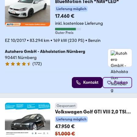
BlueMotion Tech *NAV*LED*
Lieferung möglich
17.460 €
inkl. kostenlose Lieferung
Guter Preis
EZ 10/2017
•
83.294 km
•
169 kW (230 PS)
•
Benzin
Autohero GmbH - Abholstation Nürnberg
90441 Nürnberg
(
172
)
4.5 Sterne
Kontakt
Parken
Gesponsert
Volkswagen Golf GTI VIII 2,0 TSI
DSG Navi P-Dach Kamera SHZ
Lieferung möglich
47.950 €
51.000 €