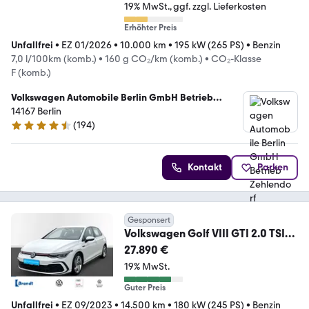
19% MwSt.
ggf. zzgl. Lieferkosten
Erhöhter Preis
Unfallfrei
•
EZ 01/2026
•
10.000 km
•
195 kW (265 PS)
•
Benzin
7,0 l/100km (komb.)
•
160 g CO₂/km (komb.)
•
CO₂-Klasse
F (komb.)
Volkswagen Automobile Berlin GmbH Betrieb
Zehlendorf
14167 Berlin
(
194
)
4.4 Sterne
Kontakt
Parken
Gesponsert
Volkswagen Golf VIII GTI 2.0 TSI
DSG+LED+APP-CON.+DIGI.CP
27.890 €
19% MwSt.
Guter Preis
Unfallfrei
•
EZ 09/2023
•
14.500 km
•
180 kW (245 PS)
•
Benzin