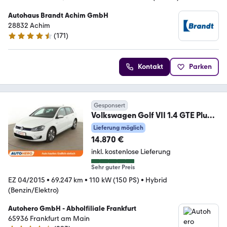
Autohaus Brandt Achim GmbH
28832 Achim
(
171
)
4.7 Sterne
Kontakt
Parken
Gesponsert
Volkswagen Golf VII 1.4 GTE Plug-
In Hybrid Aut.*ACC*PDC*SHZ
Lieferung möglich
14.870 €
inkl. kostenlose Lieferung
Sehr guter Preis
EZ 04/2015
•
69.247 km
•
110 kW (150 PS)
•
Hybrid
(Benzin/Elektro)
Autohero GmbH - Abholfiliale Frankfurt
65936 Frankfurt am Main