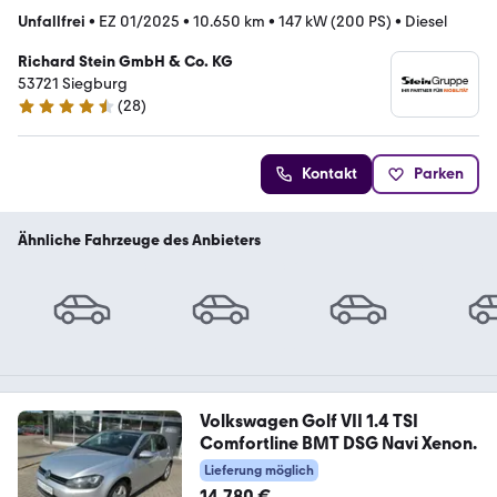
Unfallfrei
•
EZ 01/2025
•
10.650 km
•
147 kW (200 PS)
•
Diesel
Richard Stein GmbH & Co. KG
53721 Siegburg
(
28
)
4.6 Sterne
Kontakt
Parken
Ähnliche Fahrzeuge des Anbieters
Volkswagen Golf VII 1.4 TSI
Comfortline BMT DSG Navi Xenon.
Lieferung möglich
14.780 €