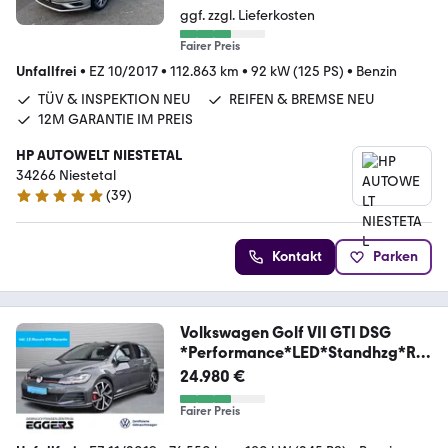
ggf. zzgl. Lieferkosten
Fairer Preis
Unfallfrei
•
EZ 10/2017
•
112.863 km
•
92 kW (125 PS)
•
Benzin
TÜV & INSPEKTION NEU
REIFEN & BREMSE NEU
12M GARANTIE IM PREIS
HP AUTOWELT NIESTETAL
34266 Niestetal
(
39
)
5 Sterne
Kontakt
Parken
Volkswagen Golf VII GTI DSG
*Performance*LED*Standhzg*Rü
Kam
24.980 €
Fairer Preis