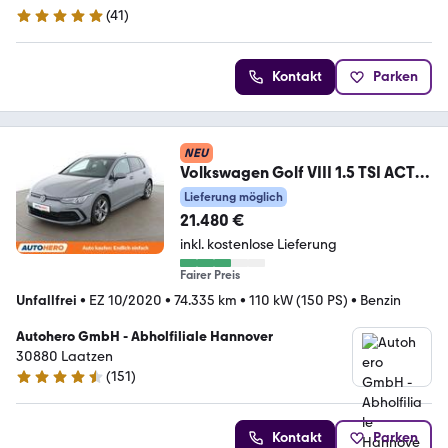
(
41
)
5 Sterne
Kontakt
Parken
NEU
Volkswagen Golf VIII 1.5 TSI ACT
R-Line*NAVI*ACC*LED*SHZ*
Lieferung möglich
21.480 €
inkl. kostenlose Lieferung
Fairer Preis
Unfallfrei
•
EZ 10/2020
•
74.335 km
•
110 kW (150 PS)
•
Benzin
Autohero GmbH - Abholfiliale Hannover
30880 Laatzen
(
151
)
4.7 Sterne
Kontakt
Parken