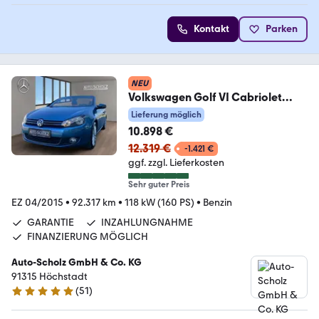
Kontakt
Parken
NEU
Volkswagen Golf VI Cabriolet
PARK
Lieferung möglich
ASSIST+NAVI+WINDSCHOTT+BC
10.898 €
12.319 €
-1.421 €
ggf. zzgl. Lieferkosten
Sehr guter Preis
EZ 04/2015
•
92.317 km
•
118 kW (160 PS)
•
Benzin
GARANTIE
INZAHLUNGNAHME
FINANZIERUNG MÖGLICH
Auto-Scholz GmbH & Co. KG
91315 Höchstadt
(
51
)
4.8 Sterne