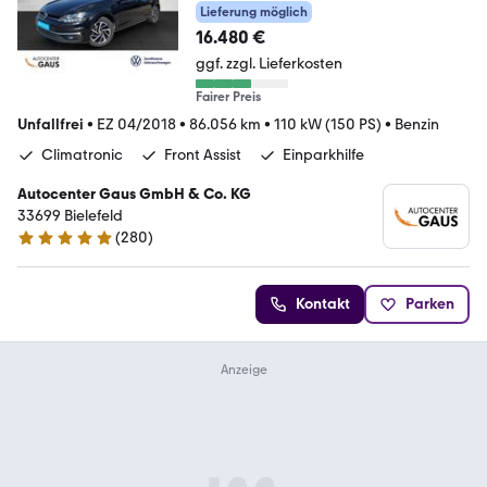
Lieferung möglich
16.480 €
ggf. zzgl. Lieferkosten
Fairer Preis
Unfallfrei
•
EZ 04/2018
•
86.056 km
•
110 kW (150 PS)
•
Benzin
Climatronic
Front Assist
Einparkhilfe
Autocenter Gaus GmbH & Co. KG
33699 Bielefeld
(
280
)
4.9 Sterne
Kontakt
Parken