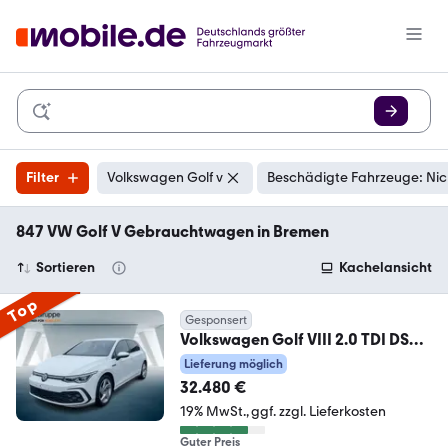
Filter
Volkswagen Golf v
Beschädigte Fahrzeuge: Nic
847 VW Golf V Gebrauchtwagen in Bremen
Sortieren
Kachelansicht
Top
Gesponsert
Volkswagen Golf VIII 2.0 TDI DSG
GTD NAVI+AHK+VIRT+ACC+LED
Lieferung möglich
32.480 €
19% MwSt.
ggf. zzgl. Lieferkosten
Guter Preis