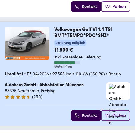
Kontakt
Parken
Volkswagen Golf VI 1.4 TSI
BMT*TEMPO*PDC*SHZ*
Lieferung möglich
11.500 €
inkl. kostenlose Lieferung
Guter Preis
Unfallfrei
•
EZ 04/2016
•
97.358 km
•
110 kW (150 PS)
•
Benzin
Autohero GmbH - Abholstation München
85375 Neufahrn b. Freising
(
230
)
4.4 Sterne
Kontakt
Parken