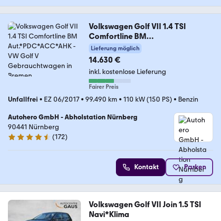
Volkswagen Golf VII 1.4 TSI
Comfortline BM
Aut.*PDC*ACC*AHK
Lieferung möglich
14.630 €
inkl. kostenlose Lieferung
Fairer Preis
Unfallfrei
•
EZ 06/2017
•
99.490 km
•
110 kW (150 PS)
•
Benzin
Autohero GmbH - Abholstation Nürnberg
90441 Nürnberg
(
172
)
4.5 Sterne
Kontakt
Parken
Volkswagen Golf VII Join 1.5 TSI
Navi*Klima