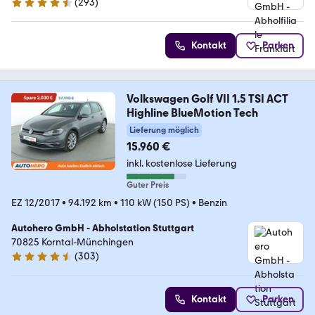
(
293
)
4.6 Sterne
Kontakt
Parken
Volkswagen Golf VII 1.5 TSI ACT
Highline BlueMotion Tech
Lieferung möglich
15.960 €
inkl. kostenlose Lieferung
Guter Preis
EZ 12/2017
•
94.192 km
•
110 kW (150 PS)
•
Benzin
Autohero GmbH - Abholstation Stuttgart
70825 Korntal-Münchingen
(
303
)
4.4 Sterne
Kontakt
Parken