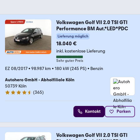
Volkswagen Golf VII 2.0 TSI GTI
Performance BM Aut.*LED*PDC
Lieferung möglich
18.040 €
inkl. kostenlose Lieferung
Sehr guter Preis
EZ 08/2017
•
98.987 km
•
180 kW (245 PS)
•
Benzin
Autohero GmbH - Abholfiliale Köln
50739 Köln
(
365
)
4.6 Sterne
Kontakt
Parken
Volkswagen Golf VII 2.0 TSI GTI