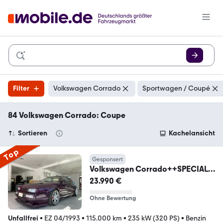
Filter
Volkswagen Corrado
Sportwagen / Coupé
84 Volkswagen Corrado: Coupe
Sortieren
Kachelansicht
Top
Gesponsert
Volkswagen Corrado++SPECIAL
SONDER MODEL++
23.990 €
Ohne Bewertung
Unfallfrei
•
EZ 04/1993
•
115.000 km
•
235 kW (320 PS)
•
Benzin