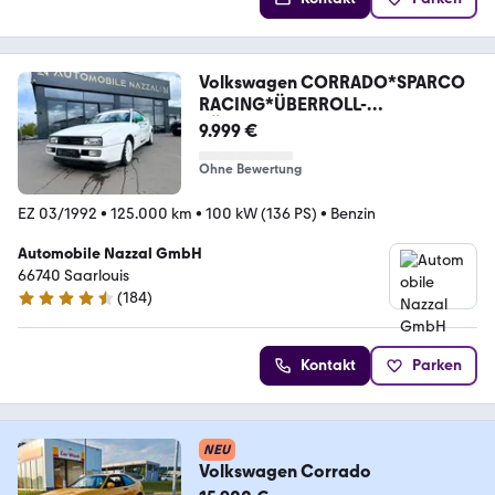
Volkswagen CORRADO*SPARCO
RACING*ÜBERROLL-
KÄFIG*RALLY-CAR*
9.999 €
Ohne Bewertung
EZ 03/1992
•
125.000 km
•
100 kW (136 PS)
•
Benzin
Automobile Nazzal GmbH
66740 Saarlouis
(
184
)
4.6 Sterne
Kontakt
Parken
NEU
Volkswagen Corrado