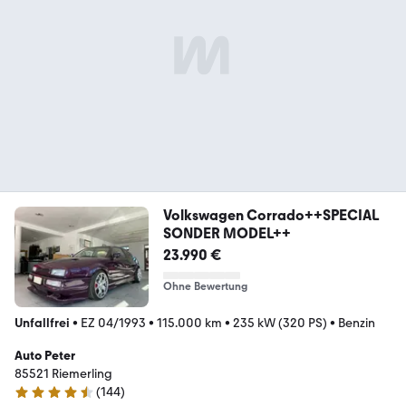
Volkswagen Corrado++SPECIAL
SONDER MODEL++
23.990 €
Ohne Bewertung
Unfallfrei
•
EZ 04/1993
•
115.000 km
•
235 kW (320 PS)
•
Benzin
Auto Peter
85521 Riemerling
(
144
)
4.6 Sterne