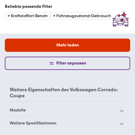
Beliebte passende Filter
+
Kraftstoffart
:
Benzin
+
Fahrzeugzustand
:
Gebraucht
+
Getrie
Mehr laden
Filter anpassen
Weitere Eigenschaften des
Volkswagen Corrado:
Coupe
Modelle
VW 181
VW Amarok
Weitere Spezifikationen
VW Arteon
VW Beetle
Volkswagen Corrado