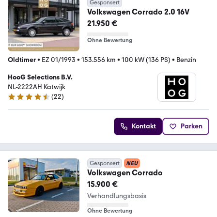
Gesponsert
Volkswagen Corrado 2.0 16V
21.950 €
Ohne Bewertung
Oldtimer
•
EZ 01/1993
•
153.556 km
•
100 kW (136 PS)
•
Benzin
HooG Selections B.V.
NL-2222AH Katwijk
(
22
)
4.3 Sterne
Kontakt
Parken
Gesponsert
NEU
Volkswagen Corrado
15.900 €
Verhandlungsbasis
Ohne Bewertung