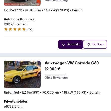
Ohne Bewertung
EZ 05/1992
•
42.700 km
•
140 kW (190 PS)
•
Benzin
Autohaus Danimex
28237 Bremen
(
59
)
4.9 Sterne
Kontakt
Parken
Volkswagen VW Corrado G60
19.000 €
Ohne Bewertung
Unfallfrei
•
EZ 06/1991
•
70.000 km
•
118 kW (160 PS)
•
Benzin
Privatanbieter
68782 Brühl