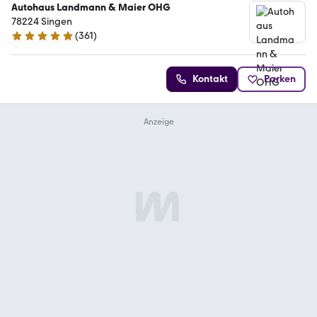
Autohaus Landmann & Maier OHG
78224 Singen
(
361
)
4.9 Sterne
Kontakt
Parken