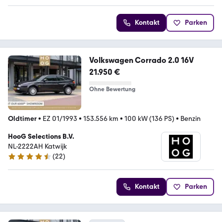
Kontakt
Parken
Volkswagen Corrado 2.0 16V
21.950 €
Ohne Bewertung
Oldtimer
•
EZ 01/1993
•
153.556 km
•
100 kW (136 PS)
•
Benzin
HooG Selections B.V.
NL-2222AH Katwijk
(
22
)
4.3 Sterne
Kontakt
Parken