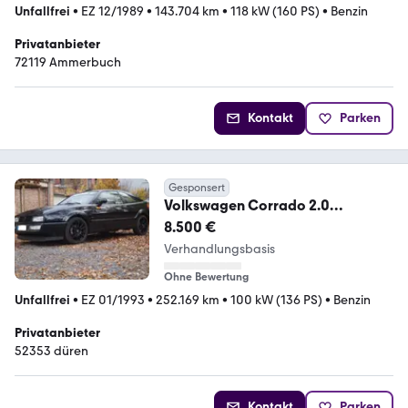
Unfallfrei
•
EZ 12/1989
•
143.704 km
•
118 kW (160 PS)
•
Benzin
Privatanbieter
72119 Ammerbuch
Kontakt
Parken
Gesponsert
Volkswagen Corrado 2.0
Standard
8.500 €
Verhandlungsbasis
Ohne Bewertung
Unfallfrei
•
EZ 01/1993
•
252.169 km
•
100 kW (136 PS)
•
Benzin
Privatanbieter
52353 düren
Kontakt
Parken