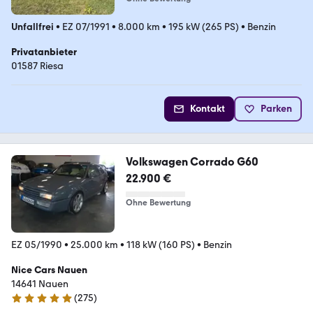
Unfallfrei
•
EZ 07/1991
•
8.000 km
•
195 kW (265 PS)
•
Benzin
Privatanbieter
01587 Riesa
Kontakt
Parken
Volkswagen Corrado G60
22.900 €
Ohne Bewertung
EZ 05/1990
•
25.000 km
•
118 kW (160 PS)
•
Benzin
Nice Cars Nauen
14641 Nauen
(
275
)
4.8 Sterne