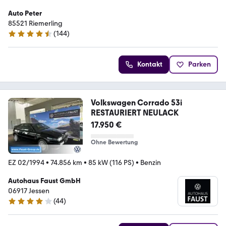
Auto Peter
85521 Riemerling
(
144
)
4.6 Sterne
Kontakt
Parken
Volkswagen Corrado 53i
RESTAURIERT NEULACK
17.950 €
Ohne Bewertung
EZ 02/1994
•
74.856 km
•
85 kW (116 PS)
•
Benzin
Autohaus Faust GmbH
06917 Jessen
(
44
)
4.2 Sterne