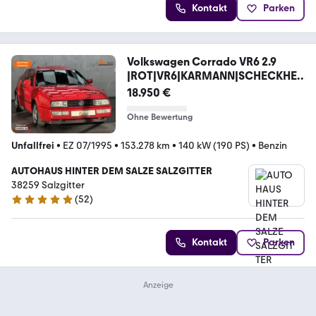
Kontakt
Parken
Volkswagen Corrado VR6 2.9
|ROT|VR6|KARMANN|SCHECKHEF
T
18.950 €
Ohne Bewertung
Unfallfrei
•
EZ 07/1995
•
153.278 km
•
140 kW (190 PS)
•
Benzin
AUTOHAUS HINTER DEM SALZE SALZGITTER
38259 Salzgitter
(
52
)
4.9 Sterne
Kontakt
Parken