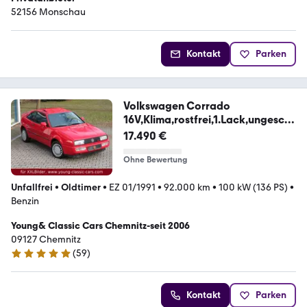
52156 Monschau
Kontakt
Parken
Volkswagen Corrado
16V,Klima,rostfrei,1.Lack,ungesch
weißt
17.490 €
Ohne Bewertung
Unfallfrei
•
Oldtimer
•
EZ 01/1991
•
92.000 km
•
100 kW (136 PS)
•
Benzin
Young& Classic Cars Chemnitz-seit 2006
09127 Chemnitz
(
59
)
5 Sterne
Kontakt
Parken