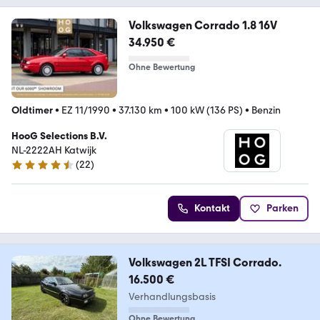
Volkswagen Corrado 1.8 16V
34.950 €
Ohne Bewertung
Oldtimer
•
EZ 11/1990
•
37.130 km
•
100 kW (136 PS)
•
Benzin
HooG Selections B.V.
NL-2222AH Katwijk
(
22
)
4.3 Sterne
Kontakt
Parken
Volkswagen 2L TFSI Corrado.
16.500 €
Verhandlungsbasis
Ohne Bewertung