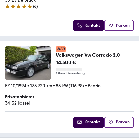
33129 Delbrück
(
6
)
5 Sterne
Kontakt
Parken
NEU
Volkswagen Vw Corrado 2.0
14.500 €
Ohne Bewertung
EZ 10/1994
•
135.920 km
•
85 kW (116 PS)
•
Benzin
Privatanbieter
34132 Kassel
Kontakt
Parken