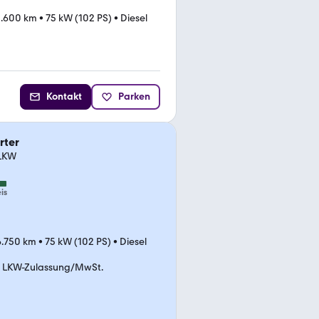
.600 km
•
75 kW (102 PS)
•
Diesel
Kontakt
Parken
rter
 LKW
is
6.750 km
•
75 kW (102 PS)
•
Diesel
LKW-Zulassung/MwSt.