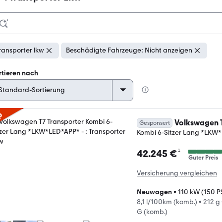
ransporter lkw
Beschädigte Fahrzeuge: Nicht anzeigen
rtieren nach
p
Volkswagen T
Gesponsert
Kombi 6-Sitzer Lang *LKW
¹
42.245 €
Guter Preis
Versicherung vergleichen
Neuwagen
•
110 kW (150 P
8,1 l/100km (komb.)
•
212 g
G (komb.)