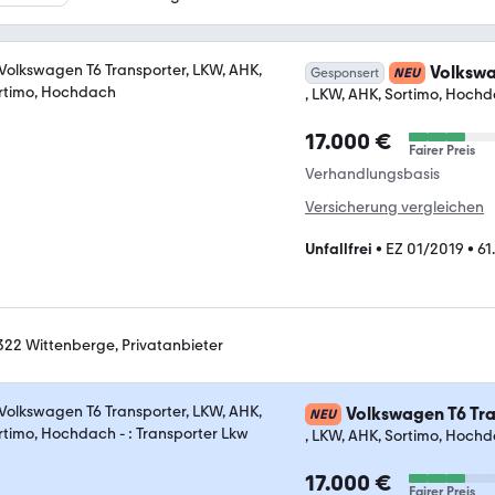
Volkswa
Gesponsert
NEU
, LKW, AHK, Sortimo, Hoch
17.000 €
Fairer Preis
Verhandlungsbasis
Versicherung vergleichen
Unfallfrei
•
EZ 01/2019
•
61
322 Wittenberge, Privatanbieter
Volkswagen T6 Tr
NEU
, LKW, AHK, Sortimo, Hoch
17.000 €
Fairer Preis