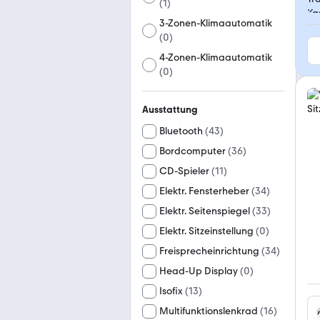
(
1
)
3-Zonen-Klimaautomatik
(
0
)
4-Zonen-Klimaautomatik
(
0
)
Ausstattung
Bluetooth
(
43
)
Bordcomputer
(
36
)
CD-Spieler
(
11
)
Elektr. Fensterheber
(
34
)
Elektr. Seitenspiegel
(
33
)
Elektr. Sitzeinstellung
(
0
)
Freisprecheinrichtung
(
34
)
Head-Up Display
(
0
)
Isofix
(
13
)
Multifunktionslenkrad
(
16
)