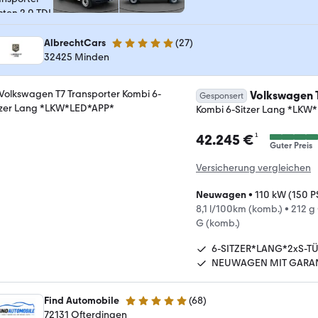
AlbrechtCars
(
27
)
4.9 Sterne
32425 Minden
Volkswagen T
Gesponsert
Kombi 6-Sitzer Lang *LKW
¹
42.245 €
Guter Preis
Versicherung vergleichen
Neuwagen
•
110 kW (150 P
8,1 l/100km (komb.)
•
212 g
G (komb.)
6-SITZER*LANG*2xS-T
NEUWAGEN MIT GARAN
Find Automobile
(
68
)
5 Sterne
72131 Ofterdingen