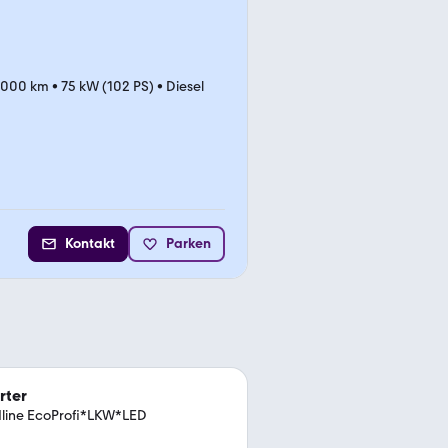
.000 km
•
75 kW (102 PS)
•
Diesel
Kontakt
Parken
rter
ndline EcoProfi*LKW*LED