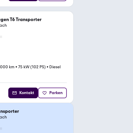
gen T6 Transporter
dach
.000 km
•
75 kW (102 PS)
•
Diesel
Kontakt
Parken
ansporter
dach