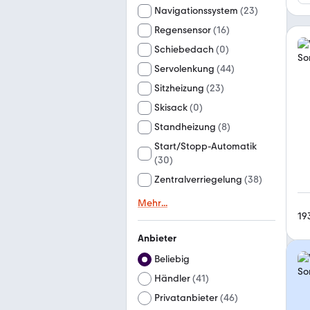
Navigationssystem
(
23
)
Regensensor
(
16
)
Schiebedach
(
0
)
Servolenkung
(
44
)
Sitzheizung
(
23
)
Skisack
(
0
)
Standheizung
(
8
)
Start/Stopp-Automatik
(
30
)
Zentralverriegelung
(
38
)
Mehr
...
19
Anbieter
Beliebig
Händler
(
41
)
Privatanbieter
(
46
)