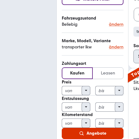
Fahrzeugzustand
Beliebig
ändern
t
Marke, Modell, Variante
So
transporter lkw
ändern
Zahlungsart
To
Kaufen
Leasen
Preis
Erstzulassung
Kilometerstand
Angebote