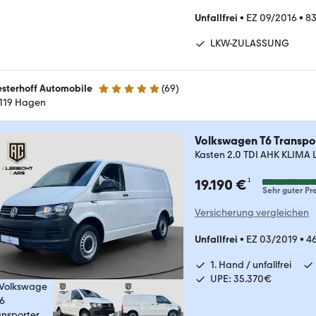
Unfallfrei
•
EZ 09/2016
•
83
LKW-ZULASSUNG
sterhoff Automobile
(
69
)
4.8 Sterne
119 Hagen
Volkswagen T6 Transpo
Kasten 2.0 TDI AHK KLIMA
¹
19.190 €
Sehr guter Pre
Versicherung vergleichen
Unfallfrei
•
EZ 03/2019
•
4
1. Hand / unfallfrei
UPE: 35.370€