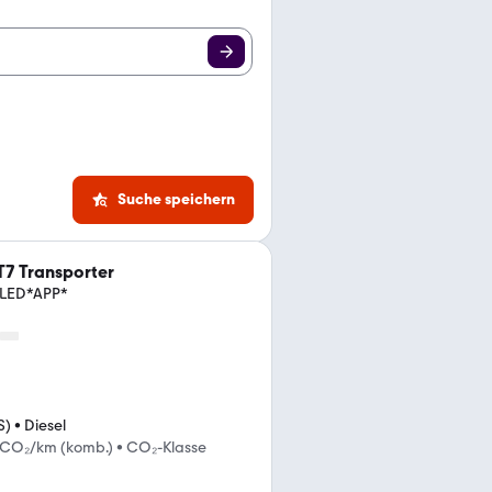
Suche speichern
7 Transporter
*LED*APP*
S)
•
Diesel
 CO₂/km (komb.)
•
CO₂-Klasse