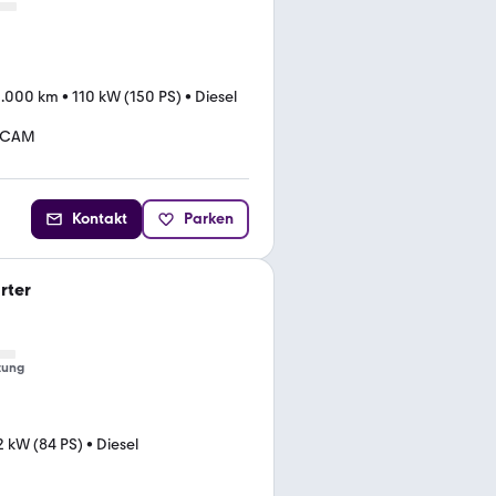
1.000 km
•
110 kW (150 PS)
•
Diesel
*CAM
Kontakt
Parken
rter
tung
2 kW (84 PS)
•
Diesel