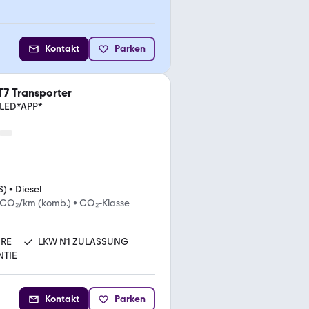
Kontakt
Parken
7 Transporter
*LED*APP*
S)
•
Diesel
 CO₂/km (komb.)
•
CO₂-Klasse
ÜRE
LKW N1 ZULASSUNG
TIE
Kontakt
Parken