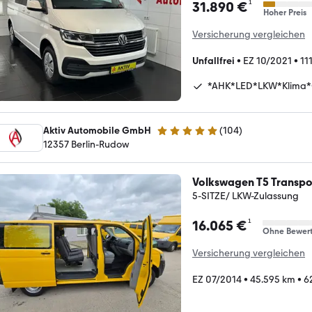
¹
31.890 €
Hoher Preis
Versicherung vergleichen
Unfallfrei
•
EZ 10/2021
•
11
*AHK*LED*LKW*Klima
Aktiv Automobile GmbH
(
104
)
5 Sterne
12357 Berlin-Rudow
Volkswagen T5 Transpo
5-SITZE/ LKW-Zulassung
¹
16.065 €
Ohne Bewer
Versicherung vergleichen
EZ 07/2014
•
45.595 km
•
6