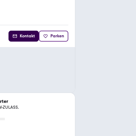
Kontakt
Parken
rter
W-ZULASS.