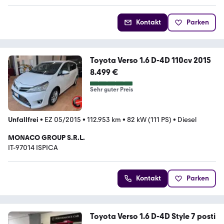
Kontakt
Parken
Toyota Verso 1.6 D-4D 110cv 2015
8.499 €
Sehr guter Preis
Unfallfrei
•
EZ 05/2015
•
112.953 km
•
82 kW (111 PS)
•
Diesel
MONACO GROUP S.R.L.
IT-97014 ISPICA
Kontakt
Parken
Toyota Verso 1.6 D-4D Style 7 posti