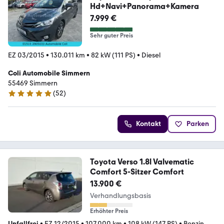
Hd+Navi+Panorama+Kamera
7.999 €
Sehr guter Preis
EZ 03/2015
•
130.011 km
•
82 kW (111 PS)
•
Diesel
Coli Automobile Simmern
55469 Simmern
(
52
)
4.9 Sterne
Kontakt
Parken
Toyota Verso 1.8l Valvematic
Comfort 5-Sitzer Comfort
13.900 €
Verhandlungsbasis
Erhöhter Preis
Unfallfrei
•
EZ 12/2015
•
107.000 km
•
108 kW (147 PS)
•
Benzin