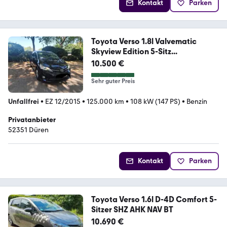
Kontakt
Parken
Toyota Verso 1.8l Valvematic
Skyview Edition 5-Sitz...
10.500 €
Sehr guter Preis
Unfallfrei
•
EZ 12/2015
•
125.000 km
•
108 kW (147 PS)
•
Benzin
Privatanbieter
52351 Düren
Kontakt
Parken
Toyota Verso 1.6l D-4D Comfort 5-
Sitzer SHZ AHK NAV BT
10.690 €