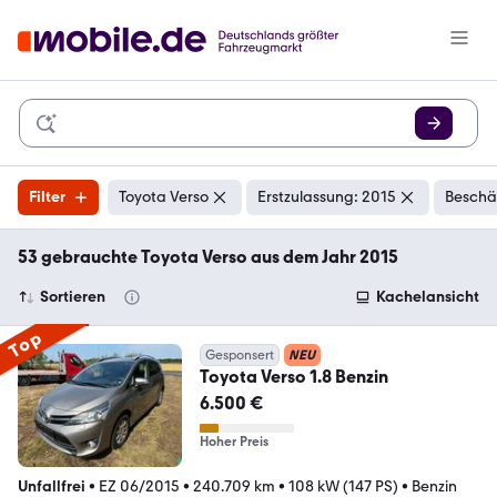
Filter
Toyota Verso
Erstzulassung: 2015
Beschä
53 gebrauchte Toyota Verso aus dem Jahr 2015
Sortieren
Kachelansicht
Top
Gesponsert
NEU
Toyota Verso 1.8 Benzin
6.500 €
Hoher Preis
Unfallfrei
•
EZ 06/2015
•
240.709 km
•
108 kW (147 PS)
•
Benzin