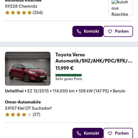
Autohaus Raschke
09228 Chemnitz
(
266
)
4.8 Sterne
Kontakt
Parken
Toyota Verso
Automatik/SHZ/AHK/PDC/RFK/T
EMP/SHA
11.999 €
Sehr guter Preis
Unfallfrei
•
EZ 12/2015
•
114.000 km
•
108 kW (147 PS)
•
Benzin
Omar-Automobile
24107 Kiel OT Suchsdorf
(
27
)
3.9 Sterne
Kontakt
Parken