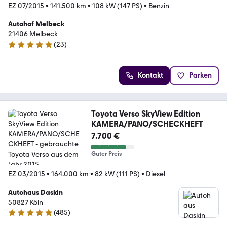
EZ 07/2015
•
141.500 km
•
108 kW (147 PS)
•
Benzin
Autohof Melbeck
21406 Melbeck
(
23
)
4.8 Sterne
Kontakt
Parken
Toyota Verso SkyView Edition
KAMERA/PANO/SCHECKHEFT
7.700 €
Guter Preis
EZ 03/2015
•
164.000 km
•
82 kW (111 PS)
•
Diesel
Autohaus Daskin
50827 Köln
(
485
)
4.9 Sterne