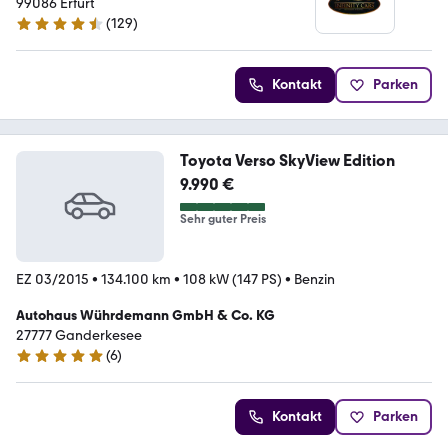
99086 Erfurt
(
129
)
4.3 Sterne
Kontakt
Parken
Toyota Verso SkyView Edition
9.990 €
Sehr guter Preis
EZ 03/2015
•
134.100 km
•
108 kW (147 PS)
•
Benzin
Autohaus Wührdemann GmbH & Co. KG
27777 Ganderkesee
(
6
)
5 Sterne
Kontakt
Parken