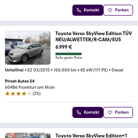
Kontakt
Parken
Toyota Verso SkyView Edition TÜV
NEU/ALWETTER/R-CAM/EU5
6.999 €
Sehr guter Preis
Unfallfrei
•
EZ 03/2015
•
150.000 km
•
82 kW (111 PS)
•
Diesel
Privat Autos 24
60486 Frankfurt am Main
(
25
)
4.1 Sterne
Kontakt
Parken
Toyota Verso SkyView Edition+1