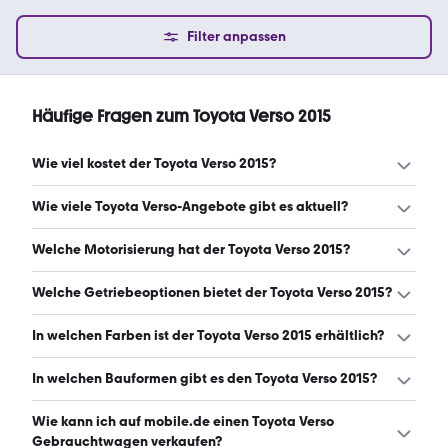
Filter anpassen
Häufige Fragen zum Toyota Verso 2015
Wie viel kostet der Toyota Verso 2015?
Ein guter Preis für einen Toyota Verso 2015 liegt zwischen
Wie viele Toyota Verso-Angebote gibt es aktuell?
6.900 € und 10.290 €. (Stand: 6.8.2026)
Es gibt insgesamt 53 Toyota Verso bei mobile.de, davon
Welche Motorisierung hat der Toyota Verso 2015?
53 Gebraucht- und 0 Neuwagen. (Stand: 6.8.2026)
Der Toyota Verso 2015 hat Leistungen zwischen 111 und
Welche Getriebeoptionen bietet der Toyota Verso 2015?
147 PS. (Stand: 6.8.2026)
Der Toyota Verso 2015 ist mit manuellem und
In welchen Farben ist der Toyota Verso 2015 erhältlich?
automatischem Getriebe erhältlich. (Stand: 6.8.2026)
Den Toyota Verso 2015 gibt es in folgenden Farben: blau,
In welchen Bauformen gibt es den Toyota Verso 2015?
grau, weiß, schwarz, braun, rot, silber und lila. Die
häufigste Farbe ist blau. (Stand: 6.8.2026)
Den Toyota Verso 2015 gibt es in folgenden Bauformen:
Wie kann ich auf mobile.de einen Toyota Verso
Van. (Stand: 6.8.2026)
Gebrauchtwagen verkaufen?