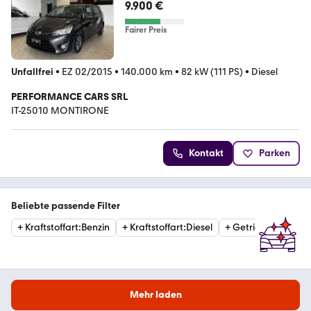
9.900 €
Fairer Preis
Unfallfrei
•
EZ 02/2015
•
140.000 km
•
82 kW (111 PS)
•
Diesel
PERFORMANCE CARS SRL
IT-25010 MONTIRONE
Kontakt
Parken
Beliebte passende Filter
+
Kraftstoffart
:
Benzin
+
Kraftstoffart
:
Diesel
+
Getriebe
:
Automat
Mehr laden