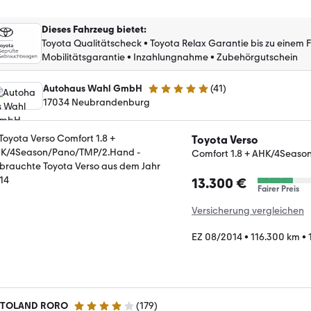
Dieses Fahrzeug bietet
:
Toyota Qualitätscheck
•
Toyota Relax Garantie bis zu einem 
Mobilitätsgarantie
•
Inzahlungnahme
•
Zubehörgutschein
Autohaus Wahl GmbH
(
41
)
5 Sterne
17034 Neubrandenburg
Toyota Verso
Comfort 1.8 + AHK/4Seas
13.300 €
Fairer Preis
Versicherung vergleichen
EZ 08/2014
•
116.300 km
•
TOLAND RORO
(
179
)