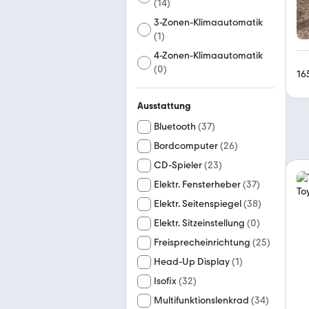
(
14
)
3-Zonen-Klimaautomatik
(
1
)
4-Zonen-Klimaautomatik
(
0
)
16
Ausstattung
Bluetooth
(
37
)
Bordcomputer
(
26
)
CD-Spieler
(
23
)
Elektr. Fensterheber
(
37
)
Elektr. Seitenspiegel
(
38
)
Elektr. Sitzeinstellung
(
0
)
Freisprecheinrichtung
(
25
)
Head-Up Display
(
1
)
Isofix
(
32
)
Multifunktionslenkrad
(
34
)