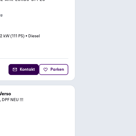
ng
2 kW (111 PS)
•
Diesel
Kontakt
Parken
Verso
, DPF NEU !!!