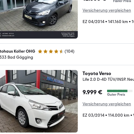
Fairer Preis
Versicherung vergleichen
EZ 04/2014
•
141.160 km
•
1
tohaus Koller OHG
(
104
)
4.3 Sterne
333 Bad Gögging
Toyota Verso
Life 2.0 D-4D TÜV/INSP. N
9.999 €
Guter Preis
Versicherung vergleichen
EZ 03/2014
•
114.000 km
•