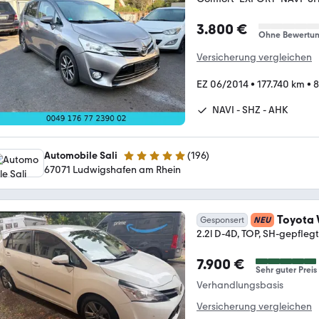
3.800 €
Ohne Bewertu
Versicherung vergleichen
EZ 06/2014
•
177.740 km
•
8
NAVI - SHZ - AHK
Automobile Sali
(
196
)
5 Sterne
67071 Ludwigshafen am Rhein
Toyota 
Gesponsert
NEU
2.2l D-4D, TOP, SH-gepflegt
7.900 €
Sehr guter Preis
Verhandlungsbasis
Versicherung vergleichen