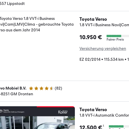
4.2 Sterne
557 Lippstadt
Toyota Verso
1.8 VVT-i Business Navi|C
10.950 €
Fairer Preis
Versicherung vergleichen
EZ 02/2014
•
115.534 km
•
evo Mobiel B.V.
(
82
)
4.5 Sterne
-8251 GM Dronten
Toyota Verso
1.8 VVT-i Automatik Comfo
¹
12.500 €