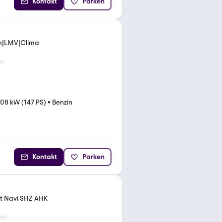
Kontakt
Parken
am|LMV|Clima
108 kW (147 PS)
•
Benzin
Kontakt
Parken
rt Navi SHZ AHK