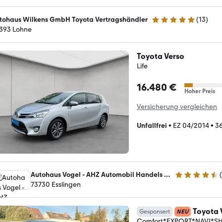
tohaus Wilkens GmbH Toyota Vertragshändler
(
13
)
5 Sterne
393 Lohne
Toyota Verso
Life
16.480 €
Hoher Preis
Versicherung vergleichen
Unfallfrei
•
EZ 04/2014
•
3
Autohaus Vogel - AHZ Automobil Handels Zentrum GmbH
(
4.4 Sterne
73730 Esslingen
Toyota 
Gesponsert
NEU
Comfort*EXPORT*NAVI*S