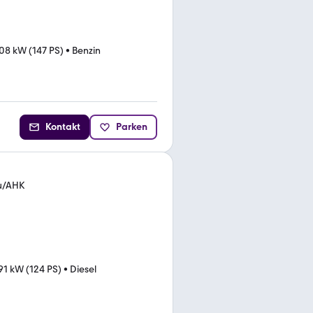
08 kW (147 PS)
•
Benzin
Kontakt
Parken
eu/AHK
91 kW (124 PS)
•
Diesel