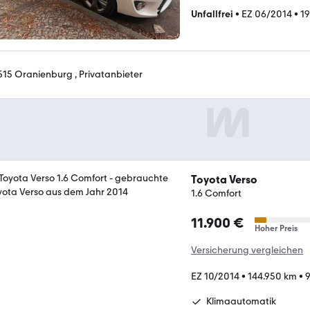
Unfallfrei
•
EZ 06/2014
•
19
515 Oranienburg , Privatanbieter
Toyota Verso
1.6 Comfort
11.900 €
Hoher Preis
Versicherung vergleichen
EZ 10/2014
•
144.950 km
•
9
Klimaautomatik