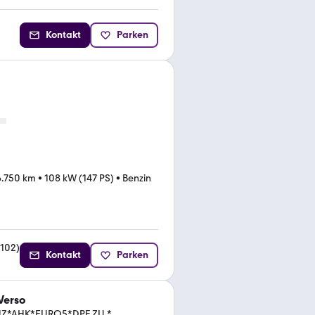
Kontakt
Parken
6.750 km
•
108 kW (147 PS)
•
Benzin
102
)
Kontakt
Parken
Verso
HZ*AHK*EURO5*DPF ZU *