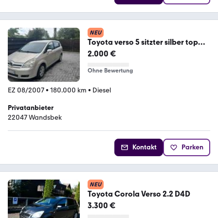
NEU
Toyota verso 5 sitzter silber top
zustand ...
2.000 €
Ohne Bewertung
EZ 08/2007
•
180.000 km
•
Diesel
Privatanbieter
22047 Wandsbek
Kontakt
Parken
NEU
Toyota Corola Verso 2.2 D4D
3.300 €