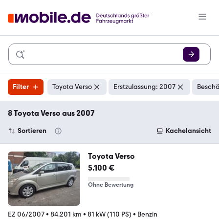
Filter
Toyota Verso
Erstzulassung: 2007
Beschä
8 Toyota Verso aus 2007
Sortieren
Kachelansicht
Toyota Verso
5.100 €
Ohne Bewertung
EZ 06/2007
•
84.201 km
•
81 kW (110 PS)
•
Benzin