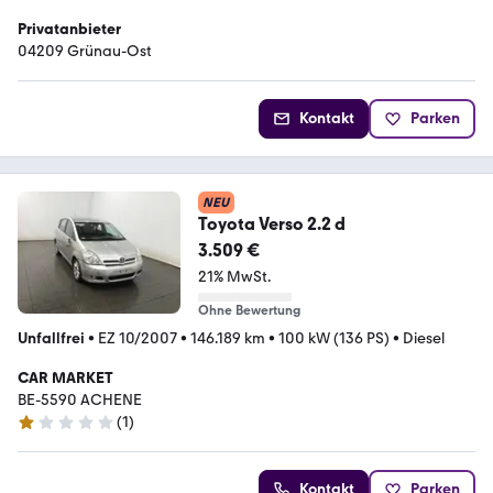
Privatanbieter
04209 Grünau-Ost
Kontakt
Parken
NEU
Toyota Verso 2.2 d
3.509 €
21% MwSt.
Ohne Bewertung
Unfallfrei
•
EZ 10/2007
•
146.189 km
•
100 kW (136 PS)
•
Diesel
CAR MARKET
BE-5590 ACHENE
(
1
)
1 Stern
Kontakt
Parken