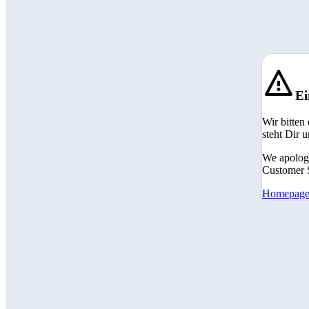
Ei
Wir bitten
steht Dir 
We apologi
Customer S
Homepag