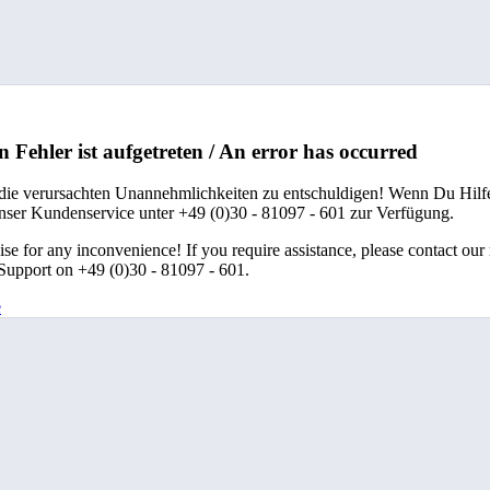
n Fehler ist aufgetreten / An error has occurred
 die verursachten Unannehmlichkeiten zu entschuldigen! Wenn Du Hilfe
unser Kundenservice unter +49 (0)30 - 81097 - 601 zur Verfügung.
se for any inconvenience! If you require assistance, please contact our
upport on +49 (0)30 - 81097 - 601.
e