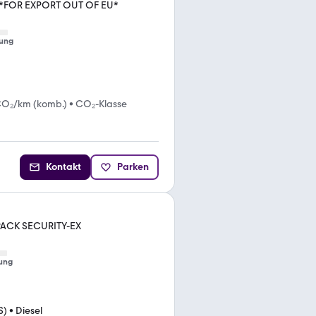
 *FOR EXPORT OUT OF EU*
ung
CO₂/km (komb.)
•
CO₂-Klasse
Kontakt
Parken
 PACK SECURITY-EX
ung
S)
•
Diesel