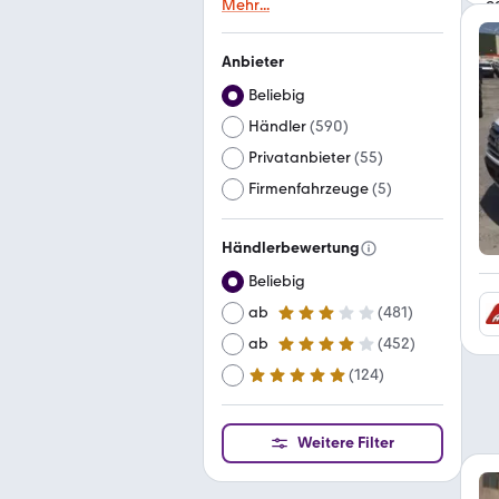
Mehr
...
Anbieter
Beliebig
Händler
(
590
)
Privatanbieter
(
55
)
Firmenfahrzeuge
(
5
)
Händlerbewertung
Beliebig
ab
(
481
)
3 Sterne
ab
(
452
)
4 Sterne
(
124
)
ab
5 Sterne
Weitere Filter