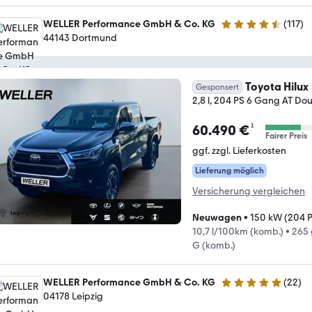
WELLER Performance GmbH & Co. KG
(
117
)
4.6 Sterne
44143 Dortmund
Toyota Hilux
Gesponsert
2,8 l, 204 PS 6 Gang AT D
¹
60.490 €
Fairer Preis
ggf. zzgl. Lieferkosten
Lieferung möglich
Versicherung vergleichen
Neuwagen
•
150 kW (204 
10,7 l/100km (komb.)
•
265 
G (komb.)
WELLER Performance GmbH & Co. KG
(
22
)
5 Sterne
04178 Leipzig