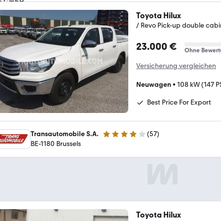
Toyota Hilux
/ Revo Pick-up double ca
23.000 €
Ohne Bewert
Versicherung vergleichen
Neuwagen
•
108 kW (147 P
Best Price For Export
Transautomobile S.A.
(
57
)
4.2 Sterne
BE-1180 Brussels
Toyota Hilux