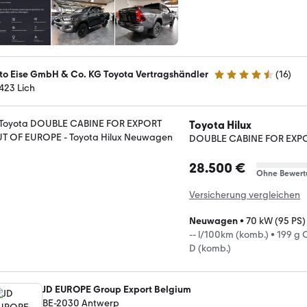
to Eise GmbH & Co. KG Toyota Vertragshändler
(
16
)
4.7 Sterne
423 Lich
Toyota Hilux
DOUBLE CABINE FOR EXP
28.500 €
Ohne Bewert
Versicherung vergleichen
Neuwagen
•
70 kW (95 PS)
-- l/100km (komb.)
•
199 g 
D (komb.)
JD EUROPE Group Export Belgium
BE-2030 Antwerp