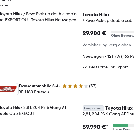
Toyota Hilux
/ Revo Pick-up double ca
29.900 €
Ohne Bewert
Versicherung vergleichen
Neuwagen
•
121 kW (165 P
Best Price For Export
Transautomobile S.A.
(
57
)
4.2 Sterne
BE-1180 Brussels
Toyota Hilux
Gesponsert
2,8 l, 204 PS 6 Gang AT D
¹
59.990 €
Fairer Preis