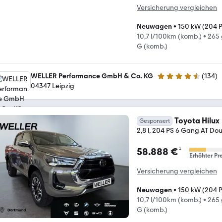
Versicherung vergleichen
Neuwagen
•
150 kW (204 
10,7 l/100km (komb.)
•
265 
G (komb.)
WELLER Performance GmbH & Co. KG
(
134
)
4.7 Sterne
04347 Leipzig
Toyota Hilux
Gesponsert
2,8 l, 204 PS 6 Gang AT D
¹
58.888 €
Erhöhter Pre
Versicherung vergleichen
Neuwagen
•
150 kW (204 
10,7 l/100km (komb.)
•
265 
G (komb.)