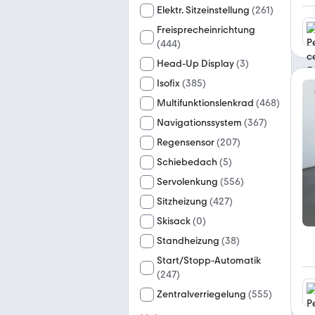
Elektr. Sitzeinstellung
(
261
)
Freisprecheinrichtung
(
444
)
Head-Up Display
(
3
)
Isofix
(
385
)
Multifunktionslenkrad
(
468
)
Navigationssystem
(
367
)
Regensensor
(
207
)
Schiebedach
(
5
)
Servolenkung
(
556
)
Sitzheizung
(
427
)
Skisack
(
0
)
Standheizung
(
38
)
Start/Stopp-Automatik
(
247
)
Zentralverriegelung
(
555
)