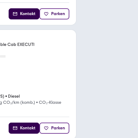
Kontakt
Parken
ouble Cab EXECUTI
PS)
•
Diesel
g CO₂/km (komb.)
•
CO₂-Klasse
Kontakt
Parken