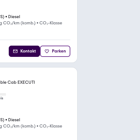
PS)
•
Diesel
g CO₂/km (komb.)
•
CO₂-Klasse
Kontakt
Parken
ouble Cab EXECUTI
is
PS)
•
Diesel
g CO₂/km (komb.)
•
CO₂-Klasse