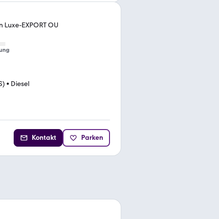
bin Luxe-EXPORT OU
ung
S)
•
Diesel
Kontakt
Parken