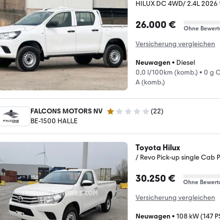
HILUX DC 4WD/ 2.4L 2026
26.000 €
Ohne Bewert
Versicherung vergleichen
Neuwagen
•
Diesel
0,0 l/100km (komb.)
•
0 g 
A (komb.)
FALCONS MOTORS NV
(
22
)
1 Stern
BE-1500 HALLE
Toyota Hilux
/ Revo Pick-up single Cab
30.250 €
Ohne Bewert
Versicherung vergleichen
Neuwagen
•
108 kW (147 P