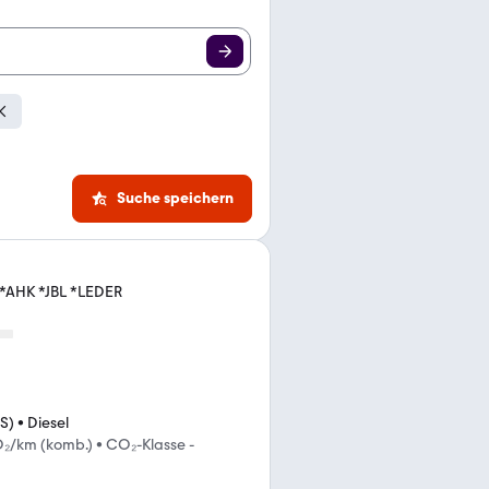
Suche speichern
 *AHK *JBL *LEDER
S)
•
Diesel
O₂/km (komb.)
•
CO₂-Klasse -