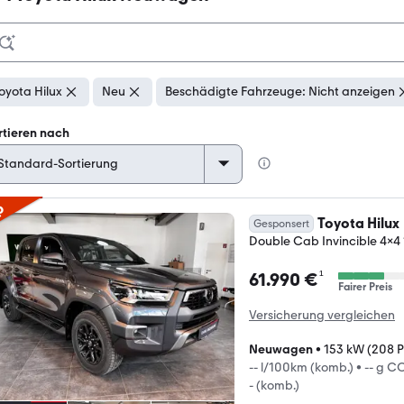
oyota Hilux
Neu
Beschädigte Fahrzeuge: Nicht anzeigen
rtieren nach
p
Toyota Hilux
Gesponsert
Double Cab Invincible 4x4
¹
61.990 €
Fairer Preis
Versicherung vergleichen
Neuwagen
•
153 kW (208 P
-- l/100km (komb.)
•
-- g C
- (komb.)