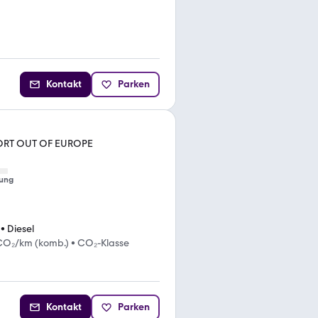
Kontakt
Parken
ORT OUT OF EUROPE
ung
•
Diesel
CO₂/km (komb.)
•
CO₂-Klasse
Kontakt
Parken