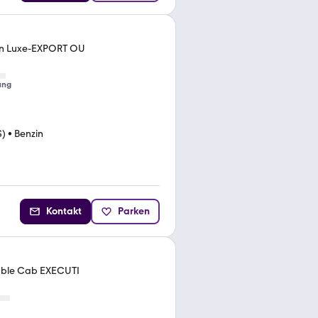
bin Luxe-EXPORT OU
ung
S)
•
Benzin
Kontakt
Parken
ouble Cab EXECUTI