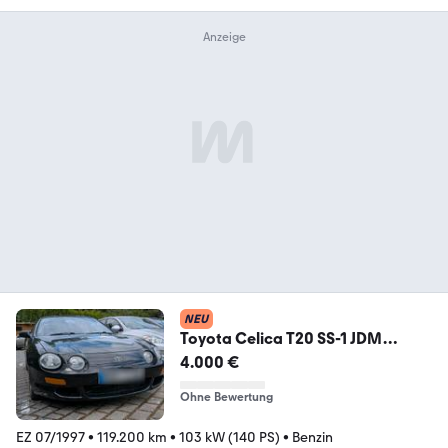
NEU
Toyota Celica T20 SS-1 JDM
Import Daily Dr...
4.000 €
Ohne Bewertung
EZ 07/1997
•
119.200 km
•
103 kW (140 PS)
•
Benzin