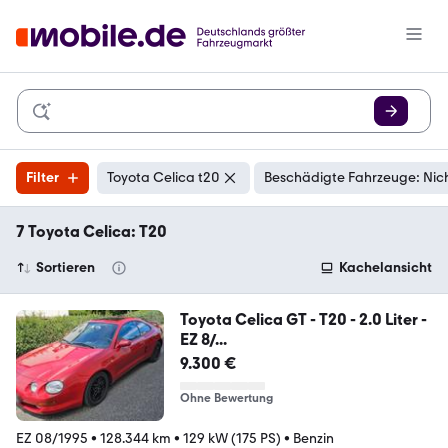
Filter
Toyota Celica t20
Beschädigte Fahrzeuge: Nic
7 Toyota Celica: T20
Sortieren
Kachelansicht
Toyota Celica GT - T20 - 2.0 Liter -
EZ 8/...
9.300 €
Ohne Bewertung
EZ 08/1995
•
128.344 km
•
129 kW (175 PS)
•
Benzin