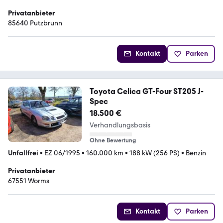
Privatanbieter
85640 Putzbrunn
Kontakt
Parken
Toyota Celica GT-Four ST205 J-
Spec
18.500 €
Verhandlungsbasis
Ohne Bewertung
Unfallfrei
•
EZ 06/1995
•
160.000 km
•
188 kW (256 PS)
•
Benzin
Privatanbieter
67551 Worms
Kontakt
Parken