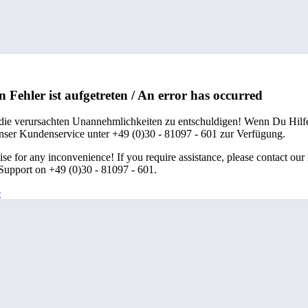
n Fehler ist aufgetreten / An error has occurred
 die verursachten Unannehmlichkeiten zu entschuldigen! Wenn Du Hilfe
unser Kundenservice unter +49 (0)30 - 81097 - 601 zur Verfügung.
se for any inconvenience! If you require assistance, please contact our
upport on +49 (0)30 - 81097 - 601.
e