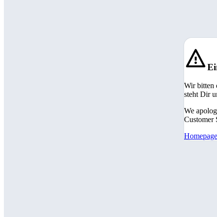
Ei
Wir bitten
steht Dir 
We apologi
Customer S
Homepag