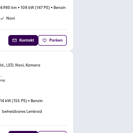
24.980 km
•
108 kW (147 PS)
•
Benzin
Navi
Kontakt
Parken
Hd., LED, Navi, Kamera
ung
114 kW (155 PS)
•
Benzin
beheizbares Lenkrad