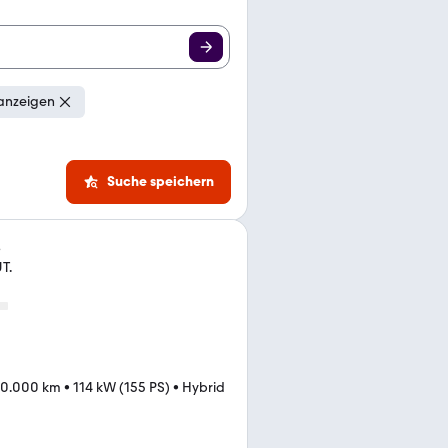
anzeigen
Suche speichern
4
T.
10.000 km
•
114 kW (155 PS)
•
Hybrid