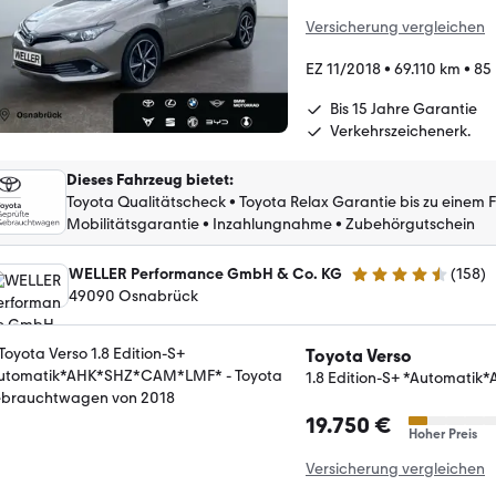
Versicherung vergleichen
EZ 11/2018
•
69.110 km
•
85 
Bis 15 Jahre Garantie
Verkehrszeichenerk.
Dieses Fahrzeug bietet
:
Toyota Qualitätscheck
•
Toyota Relax Garantie bis zu einem 
Mobilitätsgarantie
•
Inzahlungnahme
•
Zubehörgutschein
WELLER Performance GmbH & Co. KG
(
158
)
4.6 Sterne
49090 Osnabrück
Toyota Verso
1.8 Edition-S+ *Automat
19.750 €
Hoher Preis
Versicherung vergleichen