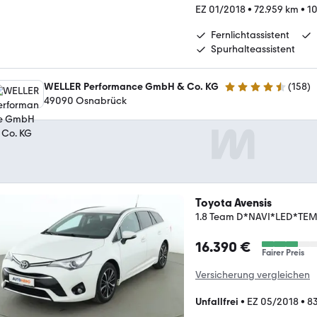
EZ 01/2018
•
72.959 km
•
10
Fernlichtassistent
Spurhalteassistent
WELLER Performance GmbH & Co. KG
(
158
)
4.6 Sterne
49090 Osnabrück
Toyota Avensis
1.8 Team D*NAVI*LED*T
16.390 €
Fairer Preis
Versicherung vergleichen
Unfallfrei
•
EZ 05/2018
•
83