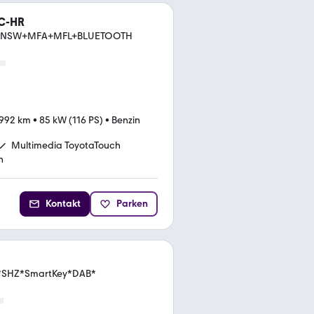
 C-HR
B+NSW+MFA+MFL+BLUETOOTH
.992 km
•
85 kW (116 PS)
•
Benzin
Multimedia ToyotaTouch
n
Kontakt
Parken
a*SHZ*SmartKey*DAB*