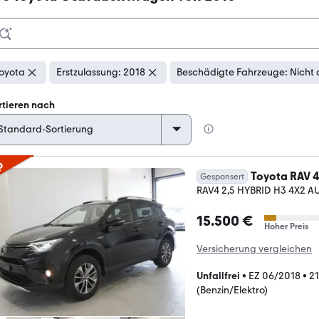
oyota
Erstzulassung: 2018
Beschädigte Fahrzeuge: Nicht 
rtieren nach
p
Toyota RAV 
Gesponsert
RAV4 2,5 HYBRID H3 4X2 AU
15.500 €
Hoher Preis
Versicherung vergleichen
Unfallfrei
•
EZ 06/2018
•
2
(Benzin/Elektro)