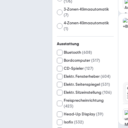
(
176
)
3-Zonen-Klimaautomatik
(
7
)
4-Zonen-Klimaautomatik
(
1
)
Ausstattung
Bluetooth
(
608
)
Bordcomputer
(
517
)
CD-Spieler
(
127
)
Elektr. Fensterheber
(
604
)
Elektr. Seitenspiegel
(
531
)
Elektr. Sitzeinstellung
(
106
)
Freisprecheinrichtung
(
423
)
Head-Up Display
(
39
)
Isofix
(
532
)