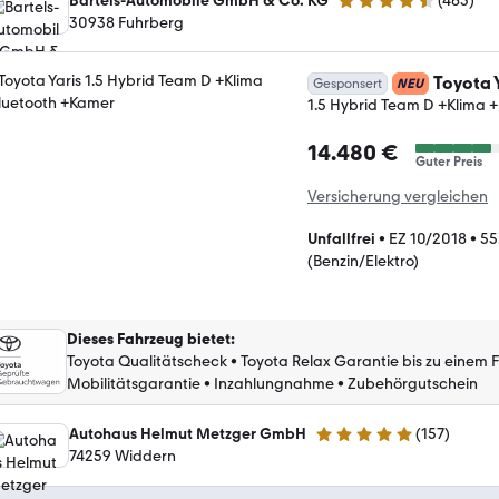
Bartels-Automobile GmbH & Co. KG
(
465
)
4.6 Sterne
30938 Fuhrberg
Toyota 
Gesponsert
NEU
1.5 Hybrid Team D +Klima 
14.480 €
Guter Preis
Versicherung vergleichen
Unfallfrei
•
EZ 10/2018
•
55
(Benzin/Elektro)
Dieses Fahrzeug bietet
:
Toyota Qualitätscheck
•
Toyota Relax Garantie bis zu einem 
Mobilitätsgarantie
•
Inzahlungnahme
•
Zubehörgutschein
Autohaus Helmut Metzger GmbH
(
157
)
4.9 Sterne
74259 Widdern