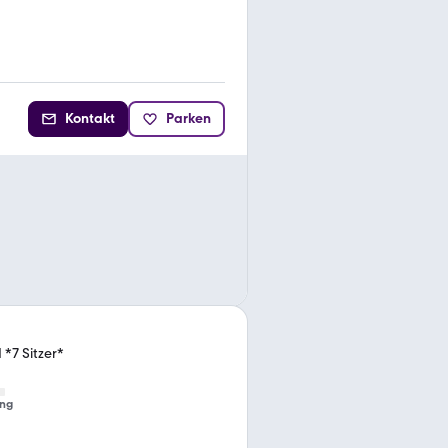
Kontakt
Parken
 *7 Sitzer*
ng