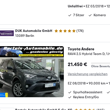
Unfallfrei
•
EZ 03/2018
•
1
7 Sitzer
Kamera
DUK Automobile GmbH
(
174
)
4.9 Sterne
13089 Berlin
Toyota Andere
RAV4 2.5 Hybrid Team D, 1.
21.450 €
Ohne Bewert
Versicherung vergleichen
EZ 08/2018
•
90.000 km
•
Spurhalteassistent
Keyless Entry/Go