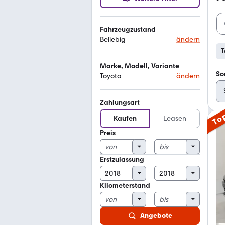
Fahrzeugzustand
Beliebig
ändern
T
Marke, Modell, Variante
So
Toyota
ändern
Zahlungsart
To
Kaufen
Leasen
Preis
Erstzulassung
Kilometerstand
Angebote