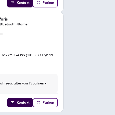
Kontakt
Parken
Yaris
+Bluetooth +Kamer
.023 km
•
74 kW (101 PS)
•
Hybrid
Fahrzeugalter von 15 Jahren
•
Kontakt
Parken