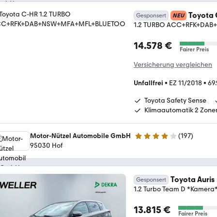
Toyota
Gesponsert
NEU
1.2 TURBO ACC+RFK+DA
14.578 €
Fairer Preis
Versicherung vergleichen
Unfallfrei
•
EZ 11/2018
•
69
Toyota Safety Sense
Klimaautomatik 2 Zone
Motor-Nützel Automobile GmbH
(
197
)
3.9 Sterne
95030 Hof
Toyota Auris
Gesponsert
1.2 Turbo Team D *Kamer
13.815 €
Fairer Preis