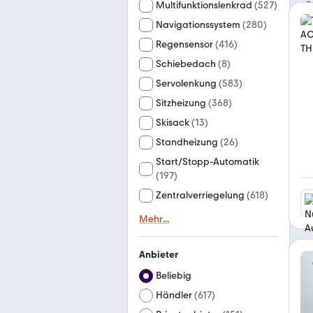
Multifunktionslenkrad
(
527
)
Navigationssystem
(
280
)
Regensensor
(
416
)
Schiebedach
(
8
)
Servolenkung
(
583
)
Sitzheizung
(
368
)
Skisack
(
13
)
Standheizung
(
26
)
Start/Stopp-Automatik
(
197
)
Zentralverriegelung
(
618
)
Mehr
...
Anbieter
Beliebig
Händler
(
617
)