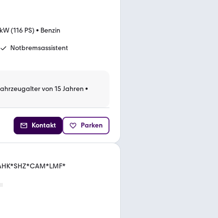
kW (116 PS)
•
Benzin
Notbremsassistent
Fahrzeugalter von 15 Jahren
•
Kontakt
Parken
ik*AHK*SHZ*CAM*LMF*