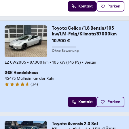
Kontakt
Parken
Toyota Celica/1,8 Benzin/105
kw/LM-Felg/Klimatr/87000km
10.900 €
Ohne Bewertung
EZ 09/2005
•
87.000 km
•
105 kW (143 PS)
•
Benzin
GSK Handelshaus
45473 Mülheim an der Ruhr
(
34
)
4.7 Sterne
Kontakt
Parken
Toyota Avensis 2.0 Sol