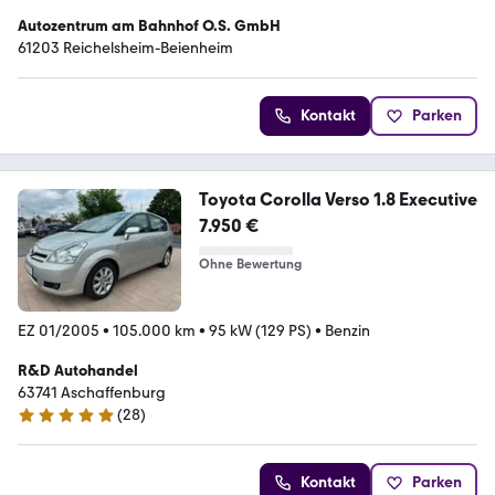
Autozentrum am Bahnhof O.S. GmbH
61203 Reichelsheim-Beienheim
Kontakt
Parken
Toyota Corolla Verso 1.8 Executive
7.950 €
Ohne Bewertung
EZ 01/2005
•
105.000 km
•
95 kW (129 PS)
•
Benzin
R&D Autohandel
63741 Aschaffenburg
(
28
)
5 Sterne
Kontakt
Parken