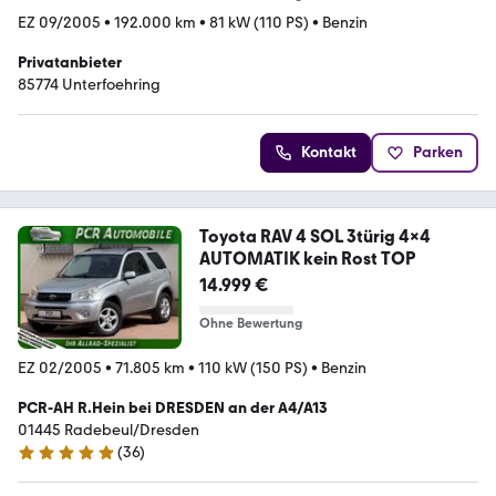
EZ 09/2005
•
192.000 km
•
81 kW (110 PS)
•
Benzin
Privatanbieter
85774 Unterfoehring
Kontakt
Parken
Toyota RAV 4 SOL 3türig 4x4
AUTOMATIK kein Rost TOP
14.999 €
Ohne Bewertung
EZ 02/2005
•
71.805 km
•
110 kW (150 PS)
•
Benzin
PCR-AH R.Hein bei DRESDEN an der A4/A13
01445 Radebeul/Dresden
(
36
)
5 Sterne