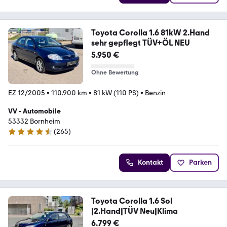
Toyota Corolla 1.6 81kW 2.Hand
sehr gepflegt TÜV+ÖL NEU
5.950 €
Ohne Bewertung
EZ 12/2005
•
110.900 km
•
81 kW (110 PS)
•
Benzin
VV - Automobile
53332 Bornheim
(
265
)
4.6 Sterne
Kontakt
Parken
Toyota Corolla 1.6 Sol
|2.Hand|TÜV Neu|Klima
6.799 €