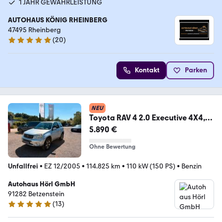
1 JAHR GEWÄHRLEISTUNG
AUTOHAUS KÖNIG RHEINBERG
47495 Rheinberg
(
20
)
4.9 Sterne
Kontakt
Parken
NEU
Toyota RAV 4 2.0 Executive 4X4,
Klima
5.890 €
Ohne Bewertung
Unfallfrei
•
EZ 12/2005
•
114.825 km
•
110 kW (150 PS)
•
Benzin
Autohaus Hörl GmbH
91282 Betzenstein
(
13
)
5 Sterne