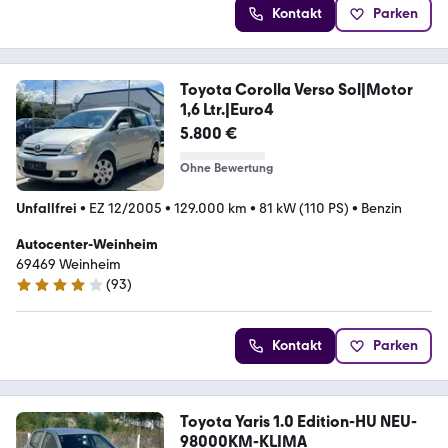
Kontakt
Parken
Toyota Corolla Verso Sol|Motor
1,6 Ltr.|Euro4
5.800 €
Ohne Bewertung
Unfallfrei
•
EZ 12/2005
•
129.000 km
•
81 kW (110 PS)
•
Benzin
Autocenter-Weinheim
69469 Weinheim
(
93
)
4.2 Sterne
Kontakt
Parken
Toyota Yaris 1.0 Edition-HU NEU-
98000KM-KLIMA