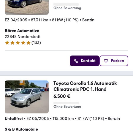
Ohne Bewertung
EZ 04/2005
•
87.311 km
•
81 kW (110 PS)
•
Benzin
Bären Automotive
22848 Norderstedt
(
133
)
5 Sterne
Kontakt
Parken
Toyota Corolla 1.6 Automatik
Climatronic PDC 1. Hand
6.500 €
Ohne Bewertung
Unfallfrei
•
EZ 05/2005
•
115.000 km
•
81 kW (110 PS)
•
Benzin
S & B Automobile