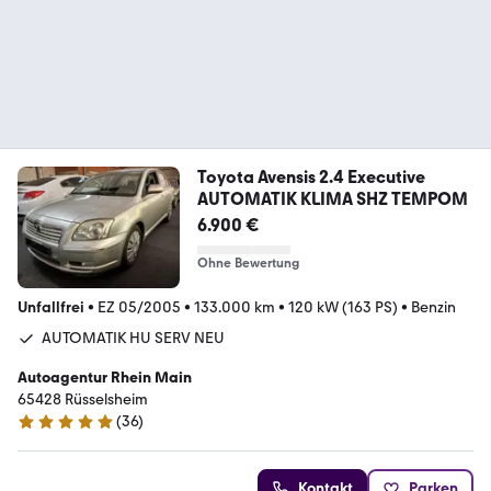
Toyota Avensis 2.4 Executive
AUTOMATIK KLIMA SHZ TEMPOM
6.900 €
Ohne Bewertung
Unfallfrei
•
EZ 05/2005
•
133.000 km
•
120 kW (163 PS)
•
Benzin
AUTOMATIK HU SERV NEU
Autoagentur Rhein Main
65428 Rüsselsheim
(
36
)
4.9 Sterne
Kontakt
Parken