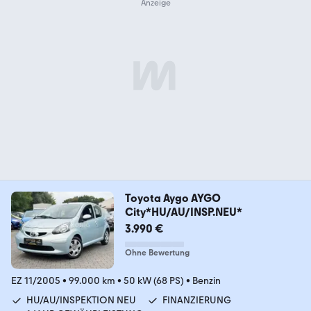
Toyota Aygo AYGO
City*HU/AU/INSP.NEU*
3.990 €
Ohne Bewertung
EZ 11/2005
•
99.000 km
•
50 kW (68 PS)
•
Benzin
HU/AU/INSPEKTION NEU
FINANZIERUNG