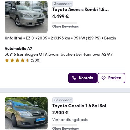
Gesponsert
Toyota Avensis Kombi 1.8
Executive*AHK*Tüv neu*
4.499 €
Ohne Bewertung
Unfallfrei
•
EZ 01/2005
•
219.193 km
•
95 kW (129 PS)
•
Benzin
Automobile A7
30916 Isernhagen OT Altwarmbüchen bei Hannover A2/A7
(
288
)
4.7 Sterne
Kontakt
Parken
Gesponsert
Toyota Corolla 1.6 Sol Sol
2.900 €
Verhandlungsbasis
Ohne Bewertung