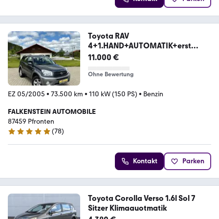
Toyota RAV
4+1.HAND+AUTOMATIK+erst
73.500 km+ 4x4
11.000 €
Ohne Bewertung
EZ 05/2005
•
73.500 km
•
110 kW (150 PS)
•
Benzin
FALKENSTEIN AUTOMOBILE
87459 Pfronten
(
78
)
4.9 Sterne
Kontakt
Parken
Toyota Corolla Verso 1.6l Sol 7
Sitzer Klimaauotmatik