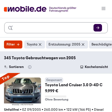
Filter
Toyota
Erstzulassung: 2005
Beschädigte
345 Toyota Gebrauchtwagen von 2005
Sortieren
Kachelansicht
Top
Gesponsert
Toyota Land Cruiser 3.0 D-4D C
9.999 €
Ohne Bewertung
Unfallfrei
•
EZ 09/2005
•
260.000 km
•
122 kW (166 PS)
•
Diesel