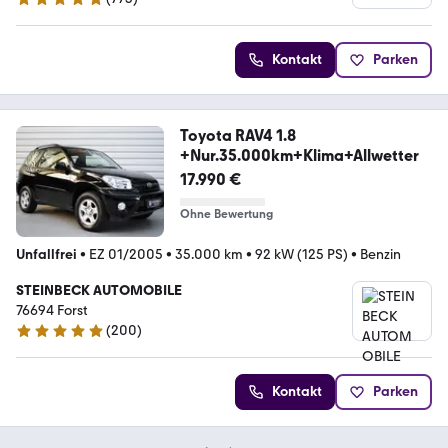
4.9 Sterne
Kontakt
Parken
Toyota RAV4 1.8
+Nur.35.000km+Klima+Allwetter
17.990 €
Ohne Bewertung
Unfallfrei
•
EZ 01/2005
•
35.000 km
•
92 kW (125 PS)
•
Benzin
STEINBECK AUTOMOBILE
76694 Forst
(
200
)
4.8 Sterne
Kontakt
Parken