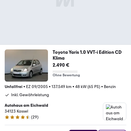
Toyota Yaris 1.0 VVT-i Edition CD
Klima
2.490 €
Ohne Bewertung
Unfallfrei
•
EZ 09/2005
•
137.549 km
•
48 kW (65 PS)
•
Benzin
Inkl. Gewährleistung
Autohaus am Eichwald
34123 Kassel
(
29
)
4.4 Sterne