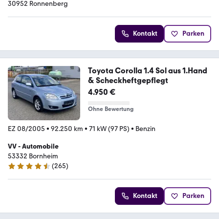
30952 Ronnenberg
Kontakt
Parken
Toyota Corolla 1.4 Sol aus 1.Hand
& Scheckheftgepflegt
4.950 €
Ohne Bewertung
EZ 08/2005
•
92.250 km
•
71 kW (97 PS)
•
Benzin
VV - Automobile
53332 Bornheim
(
265
)
4.6 Sterne
Kontakt
Parken