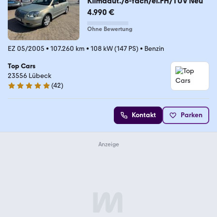
Klimaaut./8-fach/el.FH/TÜV Neu
4.990 €
Ohne Bewertung
EZ 05/2005
•
107.260 km
•
108 kW (147 PS)
•
Benzin
Top Cars
23556 Lübeck
(
42
)
5 Sterne
Kontakt
Parken