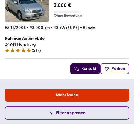
3.000 €
Ohne Bewertung
EZ 11/2005
•
98.000 km
•
48 kW (65 PS)
•
Benzin
Rahman Automobile
24941 Flensburg
(
217
)
4.9 Sterne
Kontakt
Parken
Mehr laden
Filter anpassen