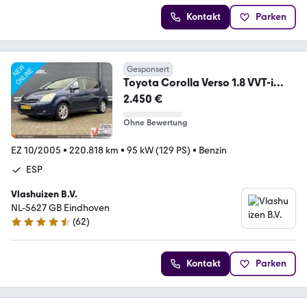
Kontakt
Parken
Gesponsert
Toyota Corolla Verso 1.8 VVT-i
Luna | klima | Cruise |
2.450 €
Ohne Bewertung
EZ 10/2005
•
220.818 km
•
95 kW (129 PS)
•
Benzin
ESP
Vlashuizen B.V.
NL-5627 GB Eindhoven
(
62
)
4.7 Sterne
Kontakt
Parken