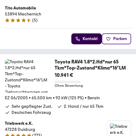
Tito Automobile
53894 Mechernich
(
5
)
4.3 Sterne
Kontakt
Parken
Toyota RAV4 1.8*2.Hd*nur 65
Tkm*Top-Zustand*Klima*16"LM
10.941 €
Ohne Bewertung
EZ 06/2005
•
65.500 km
•
92 kW (125 PS)
•
Benzin
Sehr gepflegter Zust.
2. Hand / nur 65 Tkm
Deutsches Fahrzeug
Triebwerk e.K.
47228 Duisburg
(
773
)