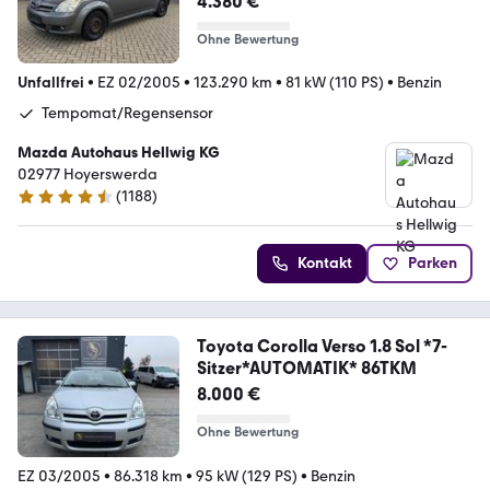
4.380 €
Ohne Bewertung
Unfallfrei
•
EZ 02/2005
•
123.290 km
•
81 kW (110 PS)
•
Benzin
Tempomat/Regensensor
Mazda Autohaus Hellwig KG
02977 Hoyerswerda
(
1188
)
4.7 Sterne
Kontakt
Parken
Toyota Corolla Verso 1.8 Sol *7-
Sitzer*AUTOMATIK* 86TKM
8.000 €
Ohne Bewertung
EZ 03/2005
•
86.318 km
•
95 kW (129 PS)
•
Benzin