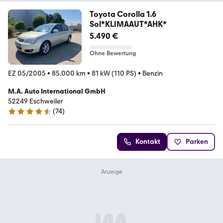
Toyota Corolla 1.6
Sol*KLIMAAUT*AHK*
5.490 €
Ohne Bewertung
EZ 05/2005
•
85.000 km
•
81 kW (110 PS)
•
Benzin
M.A. Auto International GmbH
52249 Eschweiler
(
74
)
4.7 Sterne
Kontakt
Parken