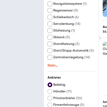
Navigationssystem
(
1
)
Regensensor
(
0
)
Schiebedach
(
6
)
Servolenkung
(
14
)
Au
Sitzheizung
(
1
)
86
Skisack
(
0
)
Standheizung
(
2
)
Start/Stopp-Automatik
(
0
)
Zentralverriegelung
(
14
)
Mehr
...
Anbieter
Beliebig
Händler
(
11
)
Privatanbieter
(
26
)
Ju
Firmenfahrzeuge
(
0
)
14