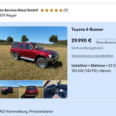
to-Service Maul GmbH
(
9
)
5 Sterne
359 Riegel
Toyota 4-Runner
29.990 €
Ohne Bewert
Verhandlungsbasis
Versicherung vergleichen
Unfallfrei
•
Oldtimer
•
EZ 0
105 kW (143 PS)
•
Benzin
762 Hammelburg, Privatanbieter