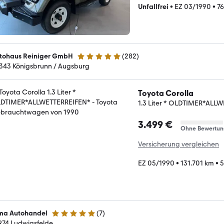
Unfallfrei
•
EZ 03/1990
•
76
tohaus Reiniger GmbH
(
282
)
4.9 Sterne
343 Königsbrunn / Augsburg
Toyota Corolla
1.3 Liter * OLDTIMER*ALL
3.499 €
Ohne Bewertun
Versicherung vergleichen
EZ 05/1990
•
131.701 km
•
5
ma Autohandel
(
7
)
4.8 Sterne
974 Ludwigsfelde