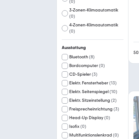
(
0
)
3-Zonen-Klimaautomatik
(
0
)
4-Zonen-Klimaautomatik
(
0
)
Ausstattung
50
Bluetooth
(
8
)
Bordcomputer
(
0
)
CD-Spieler
(
3
)
Elektr. Fensterheber
(
13
)
Elektr. Seitenspiegel
(
10
)
Elektr. Sitzeinstellung
(
2
)
Freisprecheinrichtung
(
3
)
Head-Up Display
(
0
)
Isofix
(
0
)
Multifunktionslenkrad
(
0
)