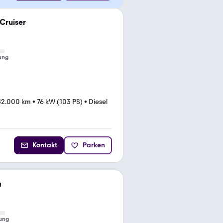
Cruiser
ung
42.000 km
•
76 kW (103 PS)
•
Diesel
Kontakt
Parken
a
ung