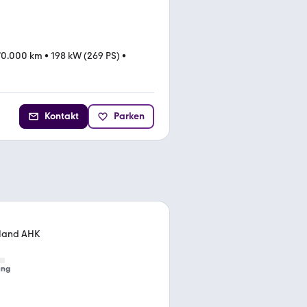
70.000 km
•
198 kW (269 PS)
•
Kontakt
Parken
.Hand AHK
ung