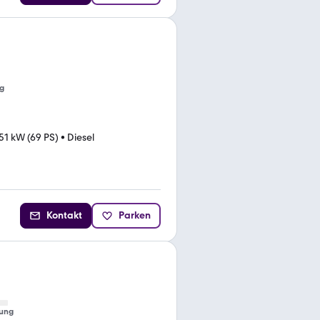
g
51 kW (69 PS)
•
Diesel
Kontakt
Parken
ung