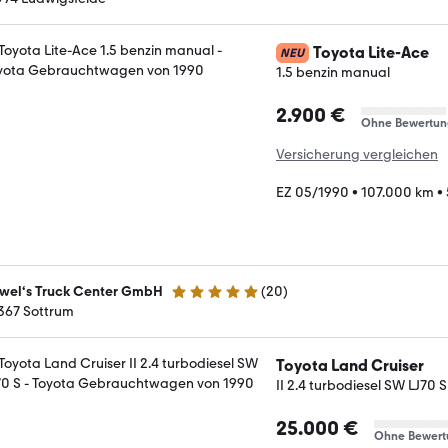
Toyota Lite-Ace
NEU
1.5 benzin manual
2.900 €
Ohne Bewertun
Versicherung vergleichen
EZ 05/1990
•
107.000 km
•
wel‘s Truck Center GmbH
(
20
)
5 Sterne
367 Sottrum
Toyota Land Cruiser
II 2.4 turbodiesel SW LJ70 S
25.000 €
Ohne Bewert