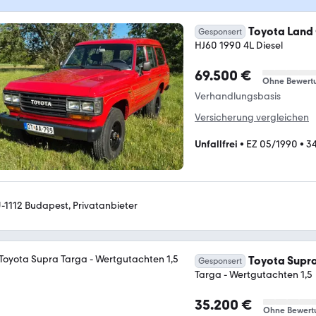
Toyota Land 
Gesponsert
HJ60 1990 4L Diesel
69.500 €
Ohne Bewert
Verhandlungsbasis
Versicherung vergleichen
Unfallfrei
•
EZ 05/1990
•
3
-1112 Budapest, Privatanbieter
Toyota Supr
Gesponsert
Targa - Wertgutachten 1,5
35.200 €
Ohne Bewert