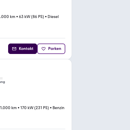
8.000 km
•
63 kW (86 PS)
•
Diesel
Kontakt
Parken
ung
41.000 km
•
170 kW (231 PS)
•
Benzin