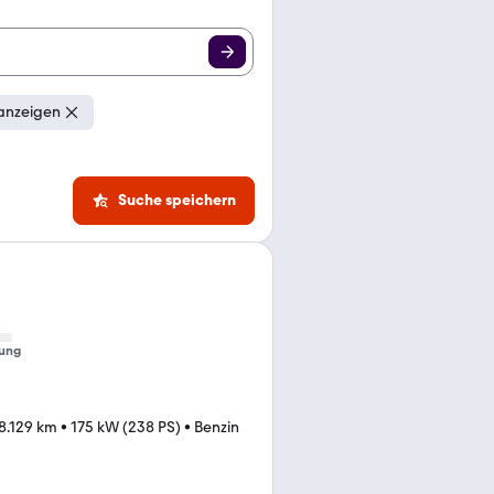
anzeigen
Suche speichern
ung
8.129 km
•
175 kW (238 PS)
•
Benzin