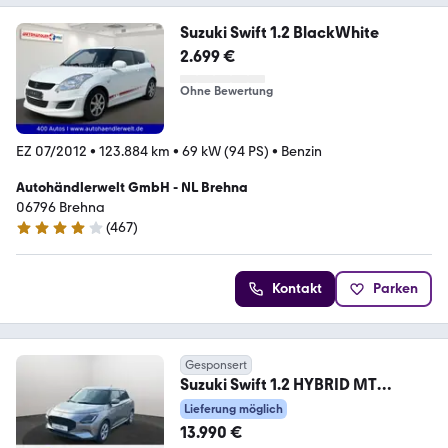
Suzuki Swift 1.2 BlackWhite
2.699 €
Ohne Bewertung
EZ 07/2012
•
123.884 km
•
69 kW (94 PS)
•
Benzin
Autohändlerwelt GmbH - NL Brehna
06796 Brehna
(
467
)
4 Sterne
Kontakt
Parken
Gesponsert
Suzuki Swift 1.2 HYBRID MT
COMFORT Allwetter LED RFK
Lieferung möglich
13.990 €