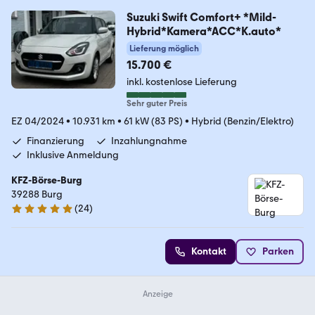
Suzuki Swift Comfort+ *Mild-
Hybrid*Kamera*ACC*K.auto*
Lieferung möglich
15.700 €
inkl. kostenlose Lieferung
Sehr guter Preis
EZ 04/2024
•
10.931 km
•
61 kW (83 PS)
•
Hybrid (Benzin/Elektro)
Finanzierung
Inzahlungnahme
Inklusive Anmeldung
KFZ-Börse-Burg
39288 Burg
(
24
)
5 Sterne
Kontakt
Parken