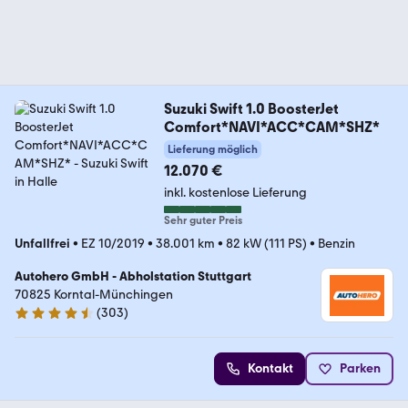
Suzuki Swift 1.0 BoosterJet
Comfort*NAVI*ACC*CAM*SHZ*
Lieferung möglich
12.070 €
inkl. kostenlose Lieferung
Sehr guter Preis
Unfallfrei
•
EZ 10/2019
•
38.001 km
•
82 kW (111 PS)
•
Benzin
Autohero GmbH - Abholstation Stuttgart
70825 Korntal-Münchingen
(
303
)
4.4 Sterne
Kontakt
Parken