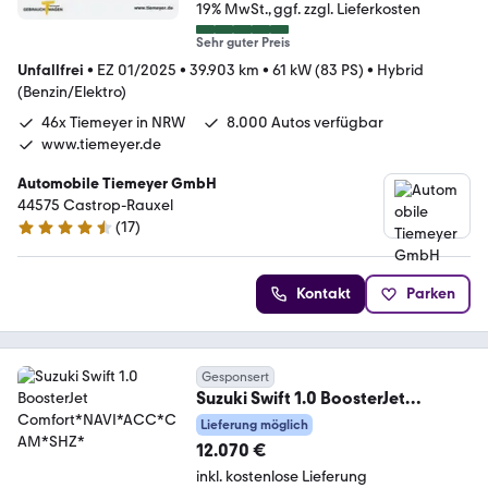
19% MwSt.
ggf. zzgl. Lieferkosten
Sehr guter Preis
Unfallfrei
•
EZ 01/2025
•
39.903 km
•
61 kW (83 PS)
•
Hybrid
(Benzin/Elektro)
46x Tiemeyer in NRW
8.000 Autos verfügbar
www.tiemeyer.de
Automobile Tiemeyer GmbH
44575 Castrop-Rauxel
(
17
)
4.6 Sterne
Kontakt
Parken
Gesponsert
Suzuki Swift 1.0 BoosterJet
Comfort*NAVI*ACC*CAM*SHZ*
Lieferung möglich
12.070 €
inkl. kostenlose Lieferung