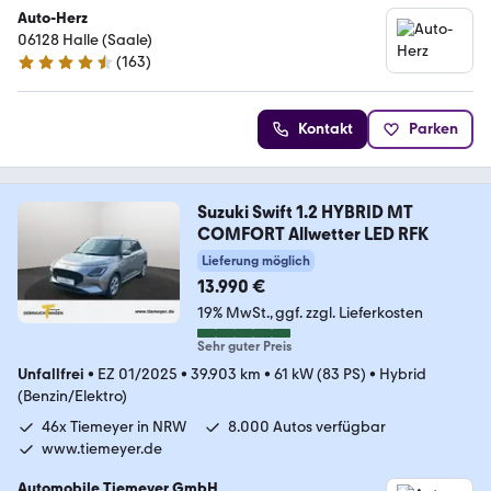
Auto-Herz
06128 Halle (Saale)
(
163
)
4.6 Sterne
Kontakt
Parken
Suzuki Swift 1.2 HYBRID MT
COMFORT Allwetter LED RFK
Lieferung möglich
13.990 €
19% MwSt.
ggf. zzgl. Lieferkosten
Sehr guter Preis
Unfallfrei
•
EZ 01/2025
•
39.903 km
•
61 kW (83 PS)
•
Hybrid
(Benzin/Elektro)
46x Tiemeyer in NRW
8.000 Autos verfügbar
www.tiemeyer.de
Automobile Tiemeyer GmbH