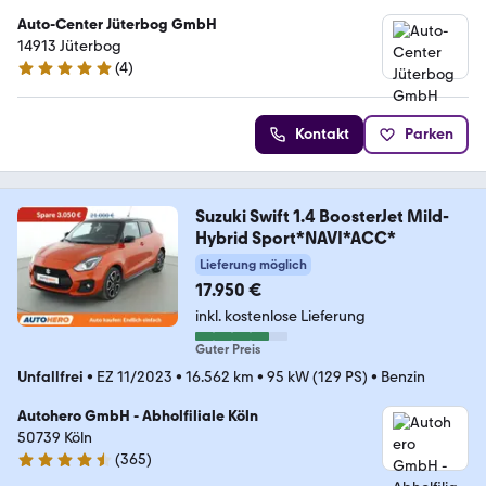
Auto-Center Jüterbog GmbH
14913 Jüterbog
(
4
)
5 Sterne
Kontakt
Parken
Suzuki Swift 1.4 BoosterJet Mild-
Hybrid Sport*NAVI*ACC*
Lieferung möglich
17.950 €
inkl. kostenlose Lieferung
Guter Preis
Unfallfrei
•
EZ 11/2023
•
16.562 km
•
95 kW (129 PS)
•
Benzin
Autohero GmbH - Abholfiliale Köln
50739 Köln
(
365
)
4.6 Sterne