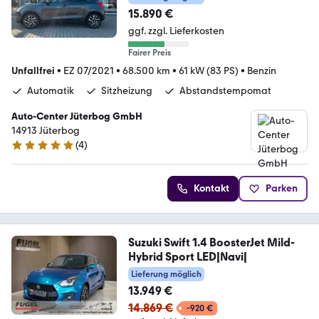
15.890 €
ggf. zzgl. Lieferkosten
Fairer Preis
Unfallfrei
•
EZ 07/2021
•
68.500 km
•
61 kW (83 PS)
•
Benzin
Automatik
Sitzheizung
Abstandstempomat
Auto-Center Jüterbog GmbH
14913 Jüterbog
(
4
)
5 Sterne
Kontakt
Parken
Suzuki Swift 1.4 BoosterJet Mild-
Hybrid Sport LED|Navi|
Lieferung möglich
13.949 €
14.869 €
-920 €