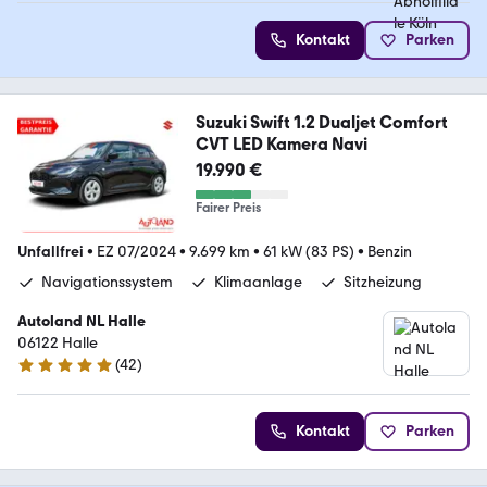
Kontakt
Parken
Suzuki Swift 1.2 Dualjet Comfort
CVT LED Kamera Navi
19.990 €
Fairer Preis
Unfallfrei
•
EZ 07/2024
•
9.699 km
•
61 kW (83 PS)
•
Benzin
Navigationssystem
Klimaanlage
Sitzheizung
Autoland NL Halle
06122 Halle
(
42
)
4.8 Sterne
Kontakt
Parken