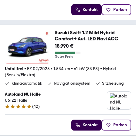
Kontakt
Parken
Suzuki Swift 1.2 Mild Hybrid
Comfort+ Aut. LED Navi ACC
18.990 €
Guter Preis
Unfallfrei
•
EZ 02/2025
•
1.534 km
•
61 kW (83 PS)
•
Hybrid
(Benzin/Elektro)
Klimaautomatik
Navigationssystem
Sitzheizung
Autoland NL Halle
06122 Halle
(
42
)
4.8 Sterne
Kontakt
Parken