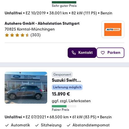
Sehr guter Preis
Unfallfrei
•
EZ 10/2019
•
38.001 km
•
82 kW (111 PS)
•
Benzin
Autohero GmbH - Abholstation Stuttgart
70825 Korntal-Münchingen
(
303
)
4.4 Sterne
Kontakt
Parken
Gesponsert
Suzuki Swift
Comfort*KAMERA*ACC*SHZ*
Lieferung möglich
15.890 €
ggf. zzgl. Lieferkosten
Fairer Preis
Unfallfrei
•
EZ 07/2021
•
68.500 km
•
61 kW (83 PS)
•
Benzin
Automatik
Sitzheizung
Abstandstempomat