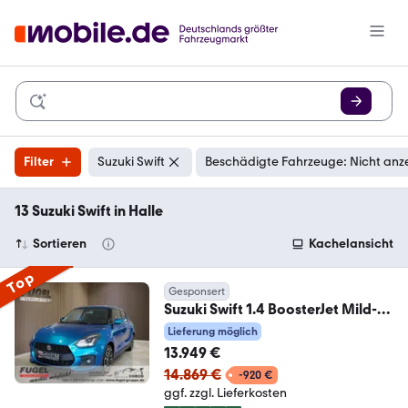
Filter
Suzuki Swift
Beschädigte Fahrzeuge: Nicht anz
13 Suzuki Swift in Halle
Sortieren
Kachelansicht
Top
Gesponsert
Suzuki Swift 1.4 BoosterJet Mild-
Hybrid Sport LED|Navi|
Lieferung möglich
13.949 €
14.869 €
-920 €
ggf. zzgl. Lieferkosten