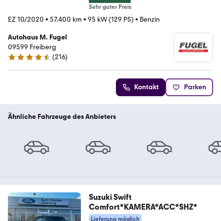
Sehr guter Preis
EZ 10/2020
•
57.400 km
•
95 kW (129 PS)
•
Benzin
Autohaus M. Fugel
09599 Freiberg
(
216
)
4.4 Sterne
Kontakt
Parken
Ähnliche Fahrzeuge des Anbieters
Suzuki Swift
Comfort*KAMERA*ACC*SHZ*
Lieferung möglich