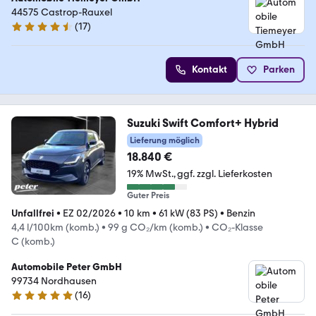
44575 Castrop-Rauxel
(
17
)
4.6 Sterne
Kontakt
Parken
Suzuki Swift Comfort+ Hybrid
Lieferung möglich
18.840 €
19% MwSt.
ggf. zzgl. Lieferkosten
Guter Preis
Unfallfrei
•
EZ 02/2026
•
10 km
•
61 kW (83 PS)
•
Benzin
4,4 l/100km (komb.)
•
99 g CO₂/km (komb.)
•
CO₂-Klasse
C (komb.)
Automobile Peter GmbH
99734 Nordhausen
(
16
)
5 Sterne