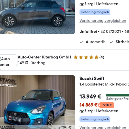
ggf. zzgl. Lieferkosten
Lieferung möglich
Versicherung vergleichen
Unfallfrei
•
EZ 07/2021
•
68
Automatik
Sitzhei
Auto-Center Jüterbog GmbH
(
4
)
5 Sterne
14913 Jüterbog
Suzuki Swift
1.4 BoosterJet Mild-Hybrid 
13.949 €
Sehr guter Pre
14.869 €
-920 €
ggf. zzgl. Lieferkosten
Lieferung möglich
Versicherung vergleichen