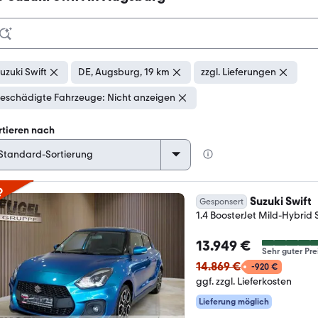
uzuki Swift
DE, Augsburg, 19 km
zzgl. Lieferungen
eschädigte Fahrzeuge: Nicht anzeigen
rtieren nach
p
Suzuki Swift
Gesponsert
1.4 BoosterJet Mild-Hybrid 
13.949 €
Sehr guter Pre
14.869 €
-920 €
ggf. zzgl. Lieferkosten
Lieferung möglich