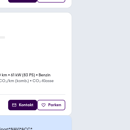
0 km
•
61 kW (83 PS)
•
Benzin
 CO₂/km (komb.)
•
CO₂-Klasse
Kontakt
Parken
d Sport*NAVI*ACC*