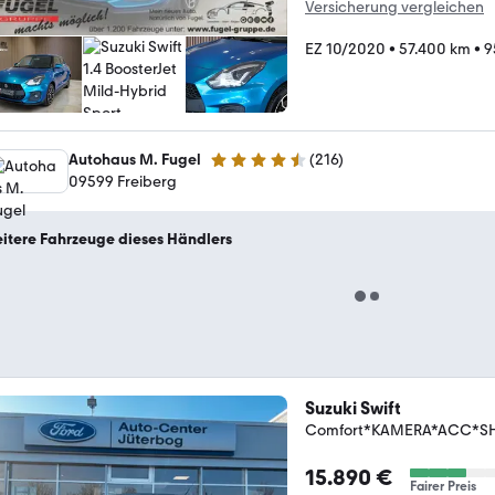
Versicherung vergleichen
EZ 10/2020
•
57.400 km
•
9
Autohaus M. Fugel
(
216
)
4.4 Sterne
09599 Freiberg
itere Fahrzeuge dieses Händlers
Suzuki Swift
Comfort*KAMERA*ACC*S
15.890 €
Fairer Preis