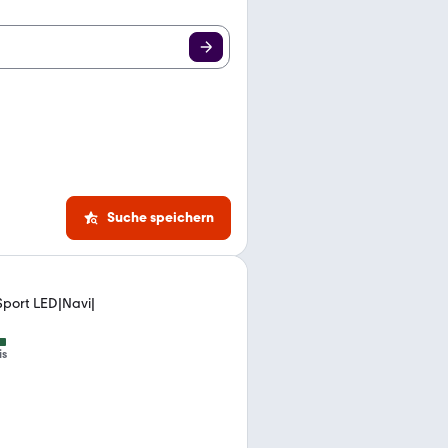
Suche speichern
Sport LED|Navi|
is