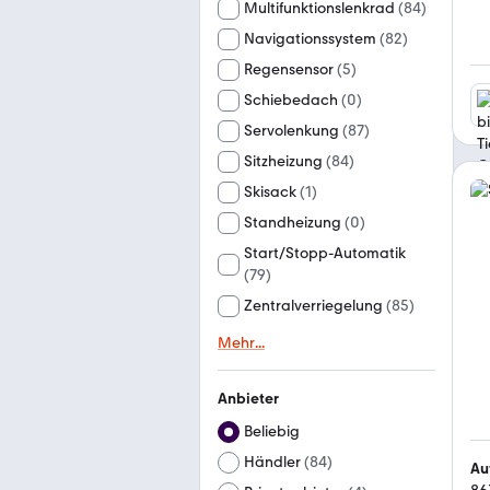
Multifunktionslenkrad
(
84
)
Navigationssystem
(
82
)
Regensensor
(
5
)
Schiebedach
(
0
)
Servolenkung
(
87
)
Sitzheizung
(
84
)
Skisack
(
1
)
Standheizung
(
0
)
Start/Stopp-Automatik
(
79
)
Zentralverriegelung
(
85
)
Mehr
...
Anbieter
Beliebig
Händler
(
84
)
Au