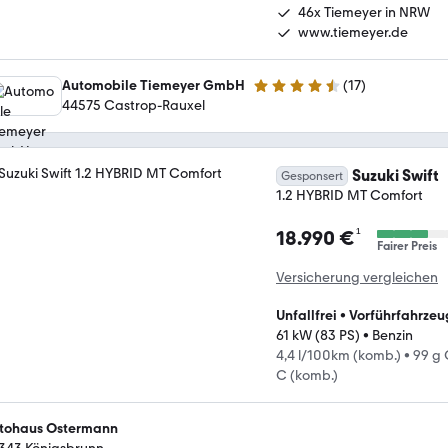
46x Tiemeyer in NRW
www.tiemeyer.de
Automobile Tiemeyer GmbH
(
17
)
4.6 Sterne
44575 Castrop-Rauxel
Suzuki Swift
Gesponsert
1.2 HYBRID MT Comfort
¹
18.990 €
Fairer Preis
Versicherung vergleichen
Unfallfrei
•
Vorführfahrzeu
61 kW (83 PS)
•
Benzin
4,4 l/100km (komb.)
•
99 g
C (komb.)
tohaus Ostermann