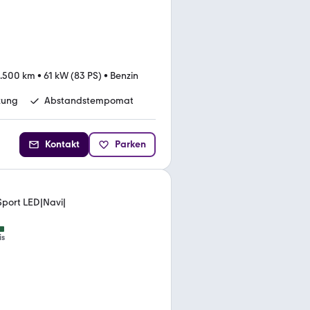
.500 km
•
61 kW (83 PS)
•
Benzin
zung
Abstandstempomat
Kontakt
Parken
Sport LED|Navi|
is