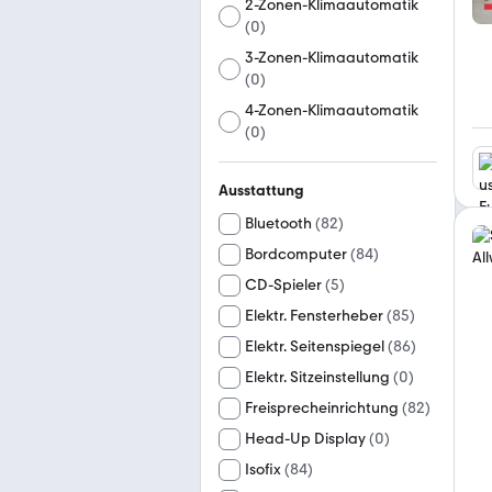
2-Zonen-Klimaautomatik
(
0
)
3-Zonen-Klimaautomatik
(
0
)
4-Zonen-Klimaautomatik
(
0
)
Ausstattung
Bluetooth
(
82
)
Bordcomputer
(
84
)
CD-Spieler
(
5
)
Elektr. Fensterheber
(
85
)
Elektr. Seitenspiegel
(
86
)
Elektr. Sitzeinstellung
(
0
)
Freisprecheinrichtung
(
82
)
Head-Up Display
(
0
)
Isofix
(
84
)