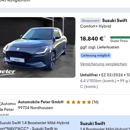
343 Königsbrunn
Suzuki Swift
Gesponsert
Comfort+ Hybrid
¹
18.840 €
Guter Preis
ggf. zzgl. Lieferkosten
Lieferung möglich
Versicherung vergleichen
Unfallfrei
•
EZ 02/2026
•
1
4,4 l/100km (komb.)
•
99 g
C (komb.)
Automobile Peter GmbH
(
16
)
5 Sterne
99734 Nordhausen
Suzuki Swift
1.4 BoosterJet Mild-Hybri