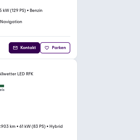
5 kW (129 PS)
•
Benzin
Navigation
Kontakt
Parken
lwetter LED RFK
eis
9.903 km
•
61 kW (83 PS)
•
Hybrid