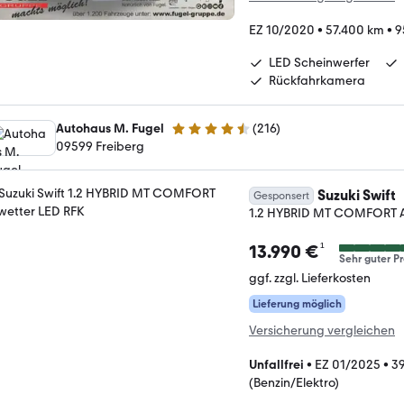
EZ 10/2020
•
57.400 km
•
9
LED Scheinwerfer
Rückfahrkamera
Autohaus M. Fugel
(
216
)
4.4 Sterne
09599 Freiberg
Suzuki Swift
Gesponsert
1.2 HYBRID MT COMFORT Al
¹
13.990 €
Sehr guter Pr
ggf. zzgl. Lieferkosten
Lieferung möglich
Versicherung vergleichen
Unfallfrei
•
EZ 01/2025
•
3
(Benzin/Elektro)