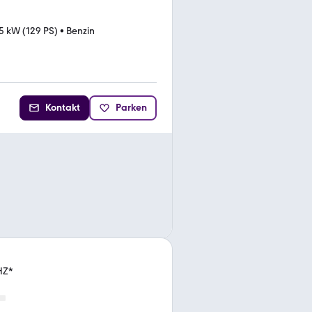
5 kW (129 PS)
•
Benzin
Kontakt
Parken
HZ*