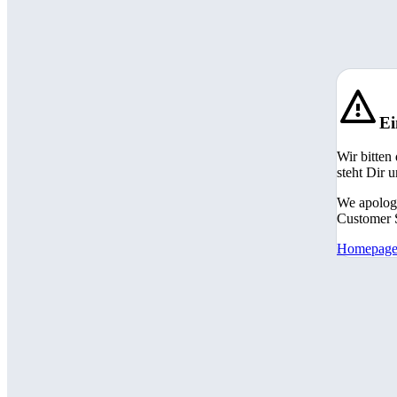
Ei
Wir bitten
steht Dir 
We apologi
Customer S
Homepag