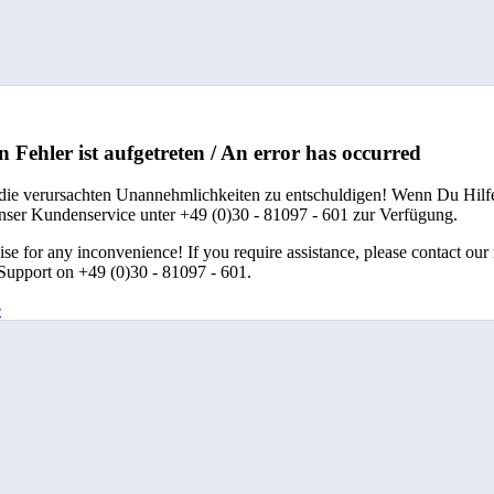
n Fehler ist aufgetreten / An error has occurred
 die verursachten Unannehmlichkeiten zu entschuldigen! Wenn Du Hilfe
unser Kundenservice unter +49 (0)30 - 81097 - 601 zur Verfügung.
se for any inconvenience! If you require assistance, please contact our
upport on +49 (0)30 - 81097 - 601.
e