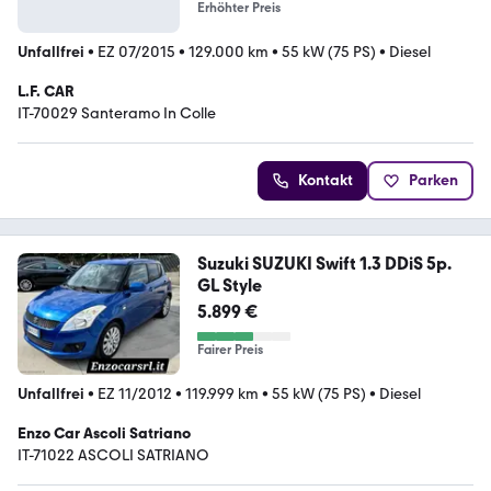
Erhöhter Preis
Unfallfrei
•
EZ 07/2015
•
129.000 km
•
55 kW (75 PS)
•
Diesel
L.F. CAR
IT-70029 Santeramo In Colle
Kontakt
Parken
Suzuki SUZUKI Swift 1.3 DDiS 5p.
GL Style
5.899 €
Fairer Preis
Unfallfrei
•
EZ 11/2012
•
119.999 km
•
55 kW (75 PS)
•
Diesel
Enzo Car Ascoli Satriano
IT-71022 ASCOLI SATRIANO