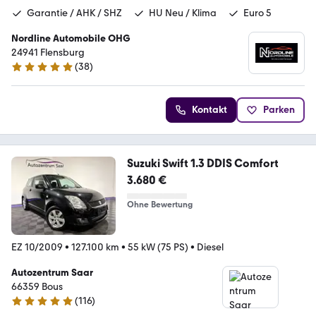
Garantie / AHK / SHZ
HU Neu / Klima
Euro 5
Nordline Automobile OHG
24941 Flensburg
(
38
)
4.9 Sterne
Kontakt
Parken
Suzuki Swift 1.3 DDIS Comfort
3.680 €
Ohne Bewertung
EZ 10/2009
•
127.100 km
•
55 kW (75 PS)
•
Diesel
Autozentrum Saar
66359 Bous
(
116
)
5 Sterne