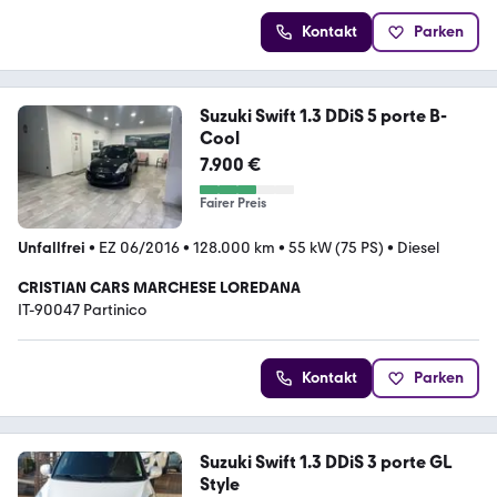
Kontakt
Parken
Suzuki Swift 1.3 DDiS 5 porte B-
Cool
7.900 €
Fairer Preis
Unfallfrei
•
EZ 06/2016
•
128.000 km
•
55 kW (75 PS)
•
Diesel
CRISTIAN CARS MARCHESE LOREDANA
IT-90047 Partinico
Kontakt
Parken
Suzuki Swift 1.3 DDiS 3 porte GL
Style