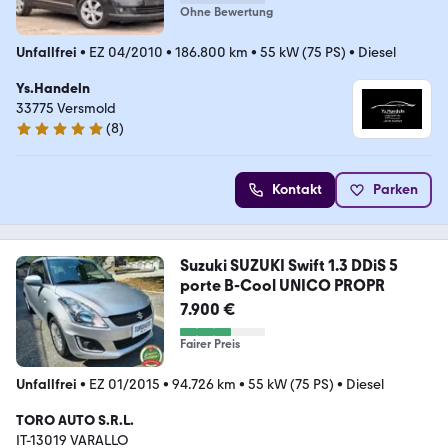
Ohne Bewertung
Unfallfrei
•
EZ 04/2010
•
186.800 km
•
55 kW (75 PS)
•
Diesel
Ys.Handeln
33775 Versmold
(
8
)
5 Sterne
Kontakt
Parken
Suzuki SUZUKI Swift 1.3 DDiS 5
porte B-Cool UNICO PROPR
7.900 €
Fairer Preis
Unfallfrei
•
EZ 01/2015
•
94.726 km
•
55 kW (75 PS)
•
Diesel
TORO AUTO S.R.L.
IT-13019 VARALLO