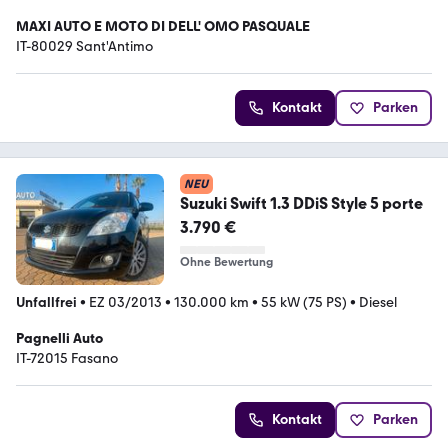
MAXI AUTO E MOTO DI DELL' OMO PASQUALE
IT-80029 Sant'Antimo
Kontakt
Parken
NEU
Suzuki Swift 1.3 DDiS Style 5 porte
3.790 €
Ohne Bewertung
Unfallfrei
•
EZ 03/2013
•
130.000 km
•
55 kW (75 PS)
•
Diesel
Pagnelli Auto
IT-72015 Fasano
Kontakt
Parken