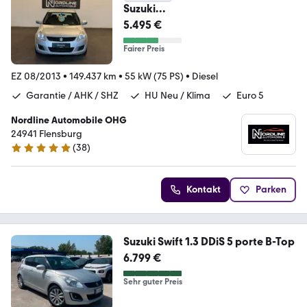
Suzuki
Swift**Garantie**AHK**HU
5.495 €
Neu**SHZ
Fairer Preis
EZ 08/2013
•
149.437 km
•
55 kW (75 PS)
•
Diesel
Garantie / AHK / SHZ
HU Neu / Klima
Euro 5
Nordline Automobile OHG
24941 Flensburg
(
38
)
4.9 Sterne
Kontakt
Parken
Suzuki Swift 1.3 DDiS 5 porte B-Top
6.799 €
Sehr guter Preis