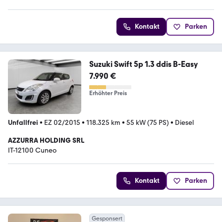
Kontakt
Parken
Suzuki Swift 5p 1.3 ddis B-Easy
7.990 €
Erhöhter Preis
Unfallfrei
•
EZ 02/2015
•
118.325 km
•
55 kW (75 PS)
•
Diesel
AZZURRA HOLDING SRL
IT-12100 Cuneo
Kontakt
Parken
Gesponsert