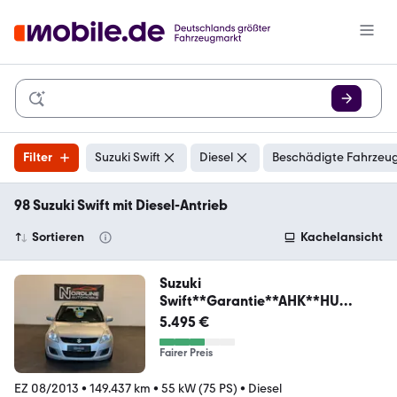
Filter
Suzuki Swift
Diesel
Beschädigte Fahrzeug
98 Suzuki Swift mit Diesel-Antrieb
Sortieren
Kachelansicht
Suzuki
Swift**Garantie**AHK**HU
Neu**SHZ
5.495 €
Fairer Preis
EZ 08/2013
•
149.437 km
•
55 kW (75 PS)
•
Diesel