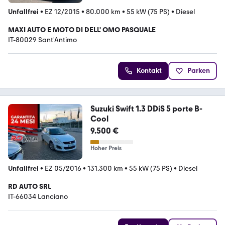
Unfallfrei
•
EZ 12/2015
•
80.000 km
•
55 kW (75 PS)
•
Diesel
MAXI AUTO E MOTO DI DELL' OMO PASQUALE
IT-80029 Sant'Antimo
Kontakt
Parken
Suzuki Swift 1.3 DDiS 5 porte B-
Cool
9.500 €
Hoher Preis
Unfallfrei
•
EZ 05/2016
•
131.300 km
•
55 kW (75 PS)
•
Diesel
RD AUTO SRL
IT-66034 Lanciano