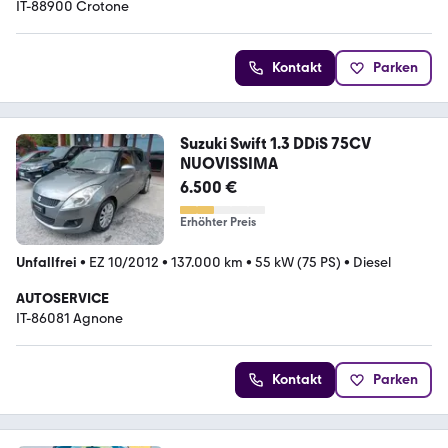
IT-88900 Crotone
Kontakt
Parken
Suzuki Swift 1.3 DDiS 75CV
NUOVISSIMA
6.500 €
Erhöhter Preis
Unfallfrei
•
EZ 10/2012
•
137.000 km
•
55 kW (75 PS)
•
Diesel
AUTOSERVICE
IT-86081 Agnone
Kontakt
Parken