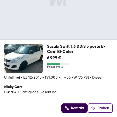
Suzuki Swift 1.3 DDiS 5 porte B-
Cool Bi-Color
6.999 €
Fairer Preis
Unfallfrei
•
EZ 12/2015
•
151.000 km
•
55 kW (75 PS)
•
Diesel
Nicky Cars
IT-87040 Castiglione Cosentino
Kontakt
Parken