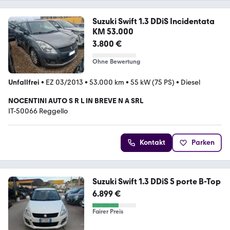
Suzuki Swift 1.3 DDiS Incidentata
KM 53.000
3.800 €
Ohne Bewertung
Unfallfrei
•
EZ 03/2013
•
53.000 km
•
55 kW (75 PS)
•
Diesel
NOCENTINI AUTO S R L IN BREVE N A SRL
IT-50066 Reggello
Kontakt
Parken
Suzuki Swift 1.3 DDiS 5 porte B-Top
6.899 €
Fairer Preis