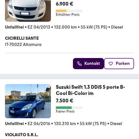
6.900 €
Erhöhter Preis
Unfallfrei
•
EZ 04/2013
•
132.000 km
•
55 kW (75 PS)
•
Diesel
CICIRELLI SANTE
IT-70022 Altamura
Kontakt
Parken
Suzuki Swift 1.3 DDiS 5 porte B-
Cool Bi-Color im
7.500 €
Fairer Preis
Unfallfrei
•
EZ 06/2016
•
130.310 km
•
55 kW (75 PS)
•
Diesel
VIOLAUTO S.R.L.