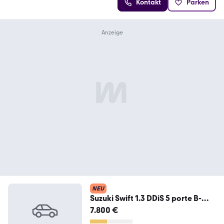
Kontakt
Parken
NEU
Suzuki Swift 1.3 DDiS 5 porte B-
Cool Bi-Color 75
7.800 €