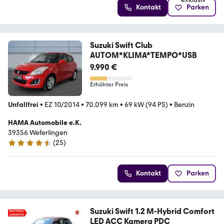
Kontakt
Parken
Suzuki Swift Club
AUTOM*KLIMA*TEMPO*USB
9.990 €
Erhöhter Preis
Unfallfrei
•
EZ 10/2014
•
70.099 km
•
69 kW (94 PS)
•
Benzin
HAMA Automobile e.K.
39356 Weferlingen
(
25
)
4.3 Sterne
Kontakt
Parken
Suzuki Swift 1.2 M-Hybrid Comfort
LED ACC Kamera PDC