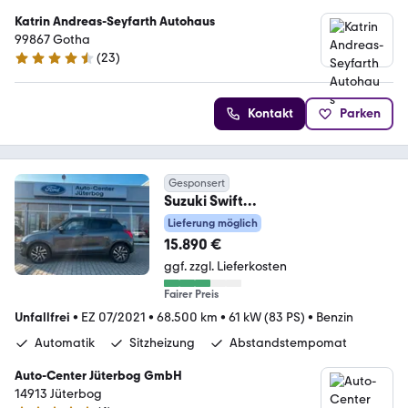
Katrin Andreas-Seyfarth Autohaus
99867 Gotha
(
23
)
4.7 Sterne
Kontakt
Parken
Gesponsert
Suzuki Swift
Comfort*KAMERA*ACC*SHZ*
Lieferung möglich
15.890 €
ggf. zzgl. Lieferkosten
Fairer Preis
Unfallfrei
•
EZ 07/2021
•
68.500 km
•
61 kW (83 PS)
•
Benzin
Automatik
Sitzheizung
Abstandstempomat
Auto-Center Jüterbog GmbH
14913 Jüterbog