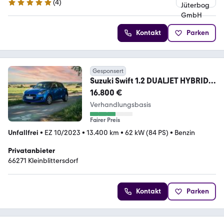
(
4
)
5 Sterne
Kontakt
Parken
Gesponsert
Suzuki Swift 1.2 DUALJET HYBRID
Comfort CVT Comfort
16.800 €
Verhandlungsbasis
Fairer Preis
Unfallfrei
•
EZ 10/2023
•
13.400 km
•
62 kW (84 PS)
•
Benzin
Privatanbieter
66271 Kleinblittersdorf
Kontakt
Parken