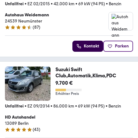
Unfallfrei
•
EZ 02/2015
•
42.000 km
•
69 kW (94 PS)
•
Benzin
Autohaus Weidemann
24539 Neumünster
(
87
)
4.7 Sterne
Kontakt
Parken
Suzuki Swift
Club,Automatik,Klima,PDC
9.700 €
Erhöhter Preis
Unfallfrei
•
EZ 09/2014
•
86.000 km
•
69 kW (94 PS)
•
Benzin
HD Autohandel
13089 Berlin
(
43
)
4.9 Sterne