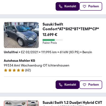
Kontakt
Parken
Suzuki Swift
Comfort*AT*SHZ*BT*TEMP*CP*
12.699 €
Fairer Preis
Unfallfrei
•
EZ 02/2021
•
111.995 km
•
61 kW (83 PS)
•
Benzin
Autohaus Mahler KG
99334 Amt Wachsenburg OT Ichtershausen
(
62
)
5 Sterne
Kontakt
Parken
Suzuki Swift 1.2 Dualjet Hybrid CVT