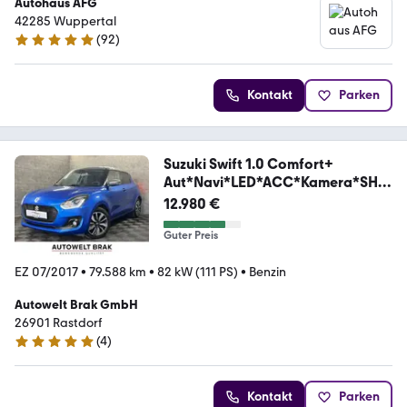
Autohaus AFG
42285 Wuppertal
(
92
)
5 Sterne
Kontakt
Parken
Suzuki Swift 1.0 Comfort+
Aut*Navi*LED*ACC*Kamera*SHZ
*
12.980 €
Guter Preis
EZ 07/2017
•
79.588 km
•
82 kW (111 PS)
•
Benzin
Autowelt Brak GmbH
26901 Rastdorf
(
4
)
5 Sterne
Kontakt
Parken