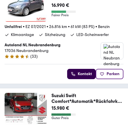
16.990 €
Fairer Preis
Unfallfrei
•
EZ 07/2021
•
26.816 km
•
61 kW (83 PS)
•
Benzin
Klimaanlage
Sitzheizung
LED-Scheinwerfer
Autoland NL Neubrandenburg
17036 Neubrandenburg
(
33
)
4.6 Sterne
Kontakt
Parken
Suzuki Swift
Comfort*Automatik*Rückfahrka
mera* Garantie
15.980 €
Guter Preis