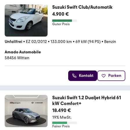
Suzuki Swift Club/Automatik
4.900 €
Guter Preis
Unfallfrei
•
EZ 02/2012
•
133.000 km
•
69 kW (94 PS)
•
Benzin
Amado Automobile
58456 Witten
Kontakt
Parken
Suzuki Swift 1.2 Dualjet Hybrid 61
kW Comfort+
18.490 €
19% MwSt.
Fairer Preis