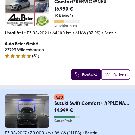
Comfort*SERVICE*NEU
16.990 €
19% MwSt.
Erhöhter Preis
Unfallfrei
•
EZ 06/2021
•
64.100 km
•
61 kW (83 PS)
•
Benzin
Auto Beier GmbH
27793 Wildeshausen
(
51
)
5 Sterne
Kontakt
Parken
NEU
Suzuki Swift Comfort+ APPLE NAVI
CAM SPUR KEY ACC LED
14.999 €
Guter Preis
EZ 06/2017
•
30.000 km
•
82 kW (111 PS)
•
Benzin