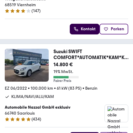
68519 Viernheim
(
147
)
3.8 Sterne
Kontakt
Parken
Suzuki SWIFT
COMFORT*AUTOMATIK*KAM*KLI
MA*ALU*NAVI*
14.800 €
19% MwSt.
Fairer Preis
EZ 06/2022
•
100.000 km
•
61 kW (83 PS)
•
Benzin
KLIMA/NAVI/ALU/KAM
Automobile Nazzal GmbH exklusiv
66740 Saarlouis
(
434
)
4.8 Sterne