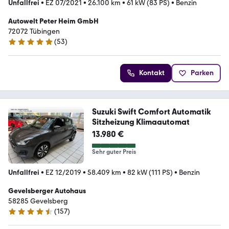
Unfallfrei
•
EZ 07/2021
•
26.100 km
•
61 kW (83 PS)
•
Benzin
Autowelt Peter Heim GmbH
72072 Tübingen
(
53
)
4.9 Sterne
Kontakt
Parken
Suzuki Swift Comfort Automatik
Sitzheizung Klimaautomat
13.980 €
Sehr guter Preis
Unfallfrei
•
EZ 12/2019
•
58.409 km
•
82 kW (111 PS)
•
Benzin
Gevelsberger Autohaus
58285 Gevelsberg
(
157
)
4.3 Sterne