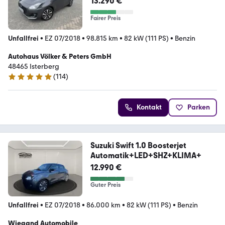
13.290 €
Fairer Preis
Unfallfrei
•
EZ 07/2018
•
98.815 km
•
82 kW (111 PS)
•
Benzin
Autohaus Völker & Peters GmbH
48465 Isterberg
(
114
)
4.9 Sterne
Kontakt
Parken
Suzuki Swift 1.0 Boosterjet
Automatik+LED+SHZ+KLIMA+
12.990 €
Guter Preis
Unfallfrei
•
EZ 07/2018
•
86.000 km
•
82 kW (111 PS)
•
Benzin
Wiegand Automobile