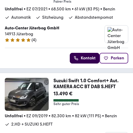
Fairer Preis
Unfallfrei
•
EZ 07/2021
•
68.500 km
•
61 kW (83 PS)
•
Benzin
Automatik
Sitzheizung
Abstandstempomat
Auto-Center Jüterbog GmbH
14913 Jüterbog
(
4
)
5 Sterne
Kontakt
Parken
Suzuki Swift 1.0 Comfort+ Aut.
KAMERA ACC BT DAB S.HEFT
13.490 €
Sehr guter Preis
Unfallfrei
•
EZ 09/2019
•
82.300 km
•
82 kW (111 PS)
•
Benzin
2.HD + SUZUKI S.HEFT