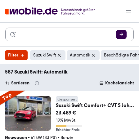
Filter
Suzuki Swift
Automatik
Beschädigte Fahr
587 Suzuki Swift: Automatik
Sortieren
Kachelansicht
Top
Gesponsert
Suzuki Swift Comfort+ CVT 5 Jahre
Garantie
23.489 €
19% MwSt.
Erhöhter Preis
Neuwagen
•
61 kW (83 PS)
•
Benzin