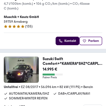
4,7 l/100km (komb.)
•
106 g CO₂/km (komb.)
•
CO₂-Klasse
C (komb.)
Muschik + Kautz GmbH
59759 Arnsberg
(
135
)
5 Sterne
Kontakt
Parken
Suzuki Swift
Comfort+*KAMERA*SHZ*CARPLA
Y*
14.995 €
Fairer Preis
Unfallfrei
•
EZ 08/2017
•
56.096 km
•
82 kW (111 PS)
•
Benzin
AUTOMATIK/KAMERA/SHZ
DAB+/CARPLAY/NAVI
SOMMER-WINTER REIFEN