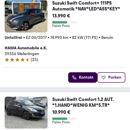
Suzuki Swift Comfort+ 111PS
Automatik *NAV*LED*ASS*KEY*
13.990 €
Fairer Preis
Unfallfrei
•
EZ 06/2017
•
74.990 km
•
82 kW (111 PS)
•
Benzin
HAMA Automobile e.K.
39356 Weferlingen
(
25
)
4.3 Sterne
Kontakt
Parken
Suzuki Swift Comfort 1.2 AUT.
*1.HAND*WENIG KM*5.TR*
10.990 €
Fairer Preis