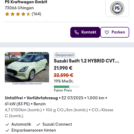
PS Kraftwagen GmbH
73066 Uhingen
(
164
)
4.7 Sterne
Kontakt
Parken
Gesponsert
Suzuki Swift 1.2 HYBRID CVT
Comfort | Sitzheizung | NEU
21.990 €
22.590 €
19% MwSt.
Fairer Preis
Unfallfrei
•
Vorführfahrzeug
•
EZ 07/2025
•
1.000 km
•
61 kW (83 PS)
•
Benzin
4,7 l/100km (komb.)
•
106 g CO₂/km (komb.)
•
CO₂-Klasse
C (komb.)
Automatik
Suzuki Connect
Einparksensoren hinten