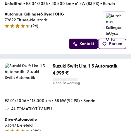
Unfallfrei
•
EZ 04/2025
•
40.500 km
•
61 kW (83 PS)
•
Benzin
Autohaus Kollinger&Uysal OHG
79822 Titisee-Neustadt
(
96
)
4.7 Sterne
Kontakt
Parken
Suzuki Swift Lim. 1.3 Automatik
4.999 €
Ohne Bewertung
EZ 01/2006
•
115.000 km
•
68 kW (92 PS)
•
Benzin
AUTOMATIK/TÜV NEU
Diva-Automobile
33647 Bielefeld