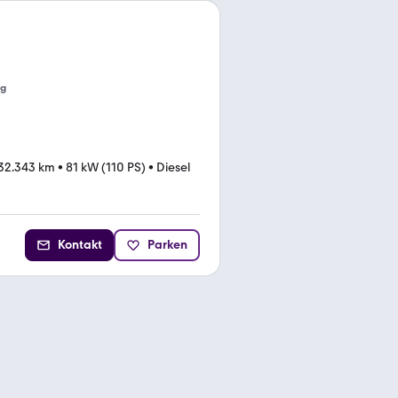
ng
32.343 km
•
81 kW (110 PS)
•
Diesel
Kontakt
Parken