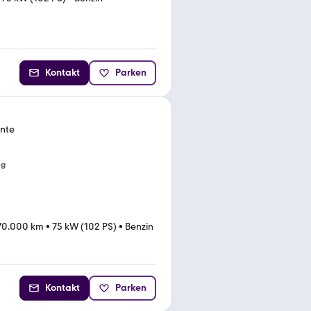
Kontakt
Parken
nte
ng
70.000 km
•
75 kW (102 PS)
•
Benzin
Kontakt
Parken