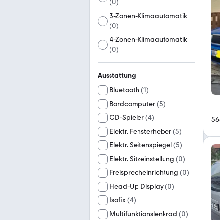
(
0
)
3-Zonen-Klimaautomatik
(
0
)
4-Zonen-Klimaautomatik
(
0
)
Ausstattung
Bluetooth
(
1
)
Bordcomputer
(
5
)
CD-Spieler
(
4
)
56
Elektr. Fensterheber
(
5
)
Elektr. Seitenspiegel
(
5
)
Elektr. Sitzeinstellung
(
0
)
Freisprecheinrichtung
(
0
)
Head-Up Display
(
0
)
Isofix
(
4
)
Multifunktionslenkrad
(
0
)