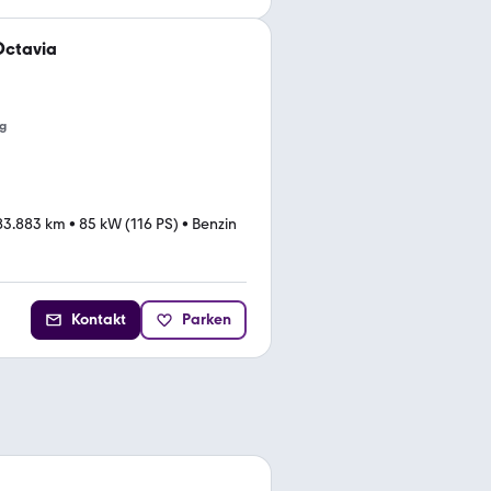
Octavia
g
83.883 km
•
85 kW (116 PS)
•
Benzin
Kontakt
Parken