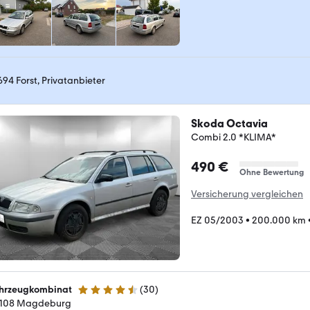
694 Forst, Privatanbieter
Skoda Octavia
Combi 2.0 *KLIMA*
490 €
Ohne Bewertung
Versicherung vergleichen
EZ 05/2003
•
200.000 km
hrzeugkombinat
(
30
)
4.6 Sterne
108 Magdeburg