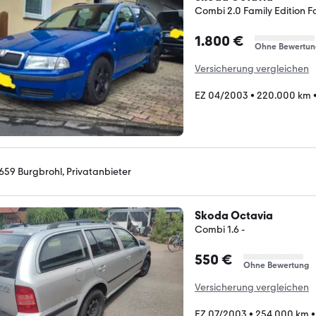
Combi 2.0 Family Edition Fa
1.800 €
Ohne Bewertun
Versicherung vergleichen
EZ 04/2003
•
220.000 km
659 Burgbrohl, Privatanbieter
Skoda Octavia
Combi 1.6 -
550 €
Ohne Bewertung
Versicherung vergleichen
EZ 07/2003
•
254.000 km