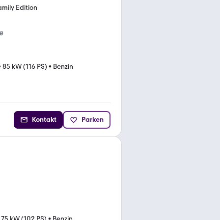
mily Edition
g
•
85 kW (116 PS)
•
Benzin
Kontakt
Parken
•
75 kW (102 PS)
•
Benzin