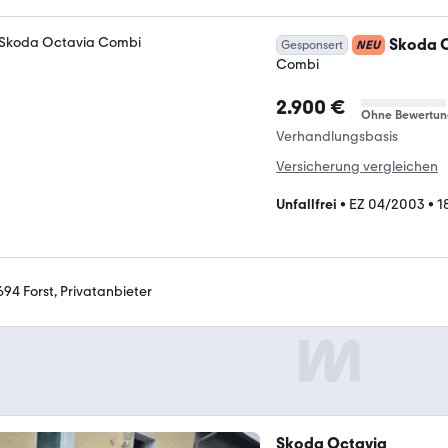
Skoda 
Gesponsert
NEU
Combi
2.900 €
Ohne Bewertun
Verhandlungsbasis
Versicherung vergleichen
Unfallfrei
•
EZ 04/2003
•
1
694 Forst, Privatanbieter
Skoda Octavia