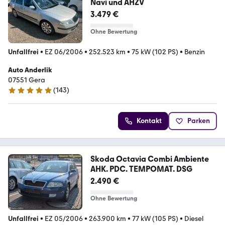
Navi und AHZV
3.479 €
Ohne Bewertung
Unfallfrei
•
EZ 06/2006
•
252.523 km
•
75 kW (102 PS)
•
Benzin
Auto Anderlik
07551 Gera
(
143
)
5 Sterne
Kontakt
Parken
Skoda Octavia Combi Ambiente
AHK. PDC. TEMPOMAT. DSG
2.490 €
Ohne Bewertung
Unfallfrei
•
EZ 05/2006
•
263.900 km
•
77 kW (105 PS)
•
Diesel