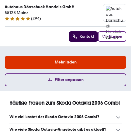
Autohaus Dörrschuck Handels GmbH
55128 Mainz
(
294
)
4.8 Sterne
Kontakt
Parken
Mehr laden
Filter anpassen
Häufige Fragen zum Skoda Octavia 2006 Combi
Wie viel kostet der Skoda Octavia 2006 Combi?
Ein guter Preis für einen Skoda Octavia 2006 Combi liegt
Wie viele Skoda Octavia-Angebote gibt es aktuell?