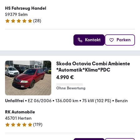
HS Fahrzeug Handel
59379 Selm
(
28
)
4.8 Sterne
Kontakt
Parken
Skoda Octavia Combi Ambiente
*Automatik*Klima*PDC
4.990 €
Ohne Bewertung
Unfallfrei
•
EZ 06/2006
•
136.000 km
•
75 kW (102 PS)
•
Benzin
RK Automobile
45701 Herten
(
119
)
4.8 Sterne