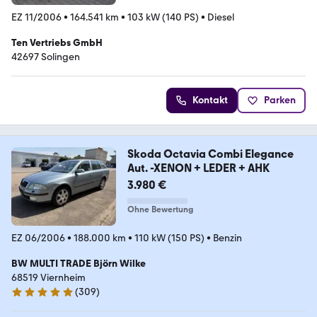
EZ 11/2006
•
164.541 km
•
103 kW (140 PS)
•
Diesel
Ten Vertriebs GmbH
42697 Solingen
Kontakt
Parken
Skoda Octavia Combi Elegance
Aut. -XENON + LEDER + AHK
3.980 €
Ohne Bewertung
EZ 06/2006
•
188.000 km
•
110 kW (150 PS)
•
Benzin
BW MULTI TRADE Björn Wilke
68519 Viernheim
(
309
)
4.9 Sterne