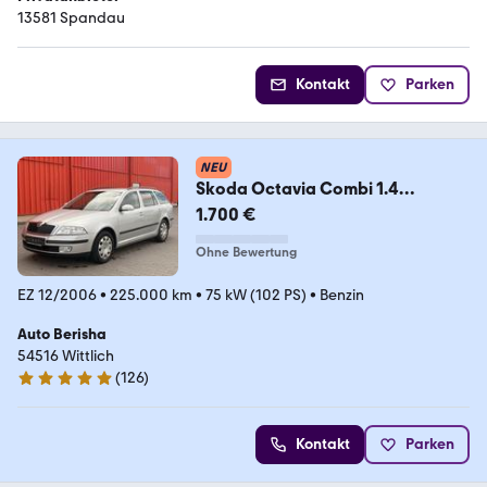
13581 Spandau
Kontakt
Parken
NEU
Skoda Octavia Combi 1.4
Ambiente 2Hand PDC
1.700 €
Ohne Bewertung
EZ 12/2006
•
225.000 km
•
75 kW (102 PS)
•
Benzin
Auto Berisha
54516 Wittlich
(
126
)
4.9 Sterne
Kontakt
Parken