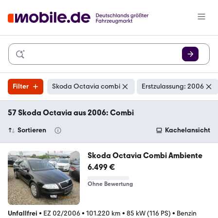
Filter
Skoda Octavia combi
Erstzulassung: 2006
57 Skoda Octavia aus 2006: Combi
Sortieren
Kachelansicht
Skoda Octavia Combi Ambiente
6.499 €
Ohne Bewertung
Unfallfrei
•
EZ 02/2006
•
101.220 km
•
85 kW (116 PS)
•
Benzin