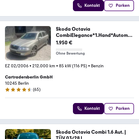
Kontakt
Parken
Skoda Octavia
CombiElegance*1.Hand*Automati
k*Klima*PDC
1.950 €
Ohne Bewertung
EZ 02/2006
•
212.000 km
•
85 kW (116 PS)
•
Benzin
Cartradersberlin GmbH
10245 Berlin
(
65
)
4.3 Sterne
Kontakt
Parken
Skoda Octavia Combi 1.6 Aut. |
TÜV 03/28 |