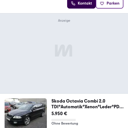
Kontakt
Parken
Skoda Octavia Combi 2.0
TDI°Automatik°Xenon°Leder°PDC
°
5.950 €
Ohne Bewertung