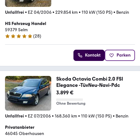
Unfallfrei
•
EZ 04/2006
•
229.854 km
•
110 kW (150 PS)
•
Benzin
HS Fahrzeug Handel
59379 Selm
(
28
)
4.8 Sterne
Kontakt
Parken
Skoda Octavia Combi 2.0 FSI
Elegance -TüvNeu-Navi-Pdc
3.899 €
Ohne Bewertung
Unfallfrei
•
EZ 07/2006
•
168.360 km
•
110 kW (150 PS)
•
Benzin
Privatanbieter
46045 Oberhausen