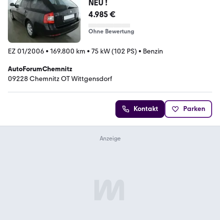
NEU !
4.985 €
Ohne Bewertung
EZ 01/2006
•
169.800 km
•
75 kW (102 PS)
•
Benzin
AutoForumChemnitz
09228 Chemnitz OT Wittgensdorf
Kontakt
Parken