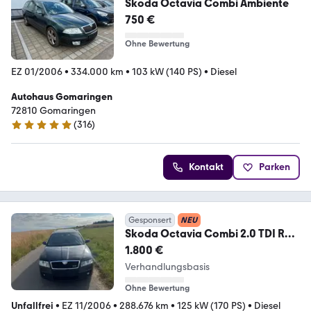
Skoda Octavia Combi Ambiente
750 €
Ohne Bewertung
EZ 01/2006
•
334.000 km
•
103 kW (140 PS)
•
Diesel
Autohaus Gomaringen
72810 Gomaringen
(
316
)
4.9 Sterne
Kontakt
Parken
Gesponsert
NEU
Skoda Octavia Combi 2.0 TDI RS
RS
1.800 €
Verhandlungsbasis
Ohne Bewertung
Unfallfrei
•
EZ 11/2006
•
288.676 km
•
125 kW (170 PS)
•
Diesel