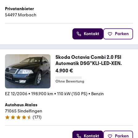
Privatanbieter
54497 Morbach
Kontakt
Parken
Skoda Octavia Combi 2.0 FSI
Automatik DSG"KLI-LED-XEN.
4.900 €
Ohne Bewertung
EZ 12/2006
•
198.900 km
•
110 kW (150 PS)
•
Benzin
Autohaus Atalas
71065 Sindelfingen
(
171
)
4.6 Sterne
Kontakt
Parken