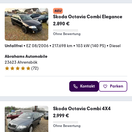
NEU
Skoda Octavia Combi Elegance
2.890 €
Ohne Bewertung
Unfallfrei
•
EZ 08/2006
•
217.698 km
•
103 kW (140 PS)
•
Diesel
Abrahams Automobile
23623 Ahrensbök
(
72
)
4.9 Sterne
Kontakt
Parken
Skoda Octavia Combi 4X4
2.999 €
Ohne Bewertung