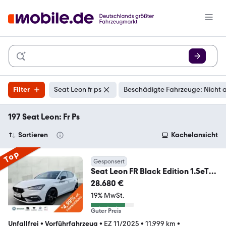
Filter
Seat Leon fr ps
Beschädigte Fahrzeuge: Nicht 
197 Seat Leon: Fr Ps
Sortieren
Kachelansicht
Top
Gesponsert
Seat Leon FR Black Edition 1.5eTSI
110kW (150 PS) *DS
28.680 €
19% MwSt.
Guter Preis
Unfallfrei
•
Vorführfahrzeug
•
EZ 11/2025
•
11.999 km
•