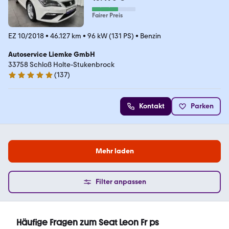
Fairer Preis
EZ 10/2018
•
46.127 km
•
96 kW (131 PS)
•
Benzin
Autoservice Liemke GmbH
33758 Schloß Holte-Stukenbrock
(
137
)
4.8 Sterne
Kontakt
Parken
Mehr laden
Filter anpassen
Häufige Fragen zum Seat Leon Fr ps