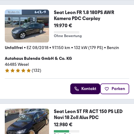
Seat Leon FR 1.8 180PS AWR
Kamera PDC Carplay
19.970 €
Ohne Bewertung
Unfallfrei
•
EZ 08/2018
•
97.150 km
•
132 kW (179 PS)
•
Benzin
Autohaus Bulenda GmbH & Co. KG
46485 Wesel
(
132
)
5 Sterne
Kontakt
Parken
Seat Leon ST FR ACT 150 PS LED
Navi 18 Zoll Alus PDC
12.980 €