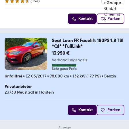
(
133
)
4.6 Sterne
Kontakt
Parken
Seat Leon FR Facelift 180PS 1.8 TSI
*QI* *FullLink*
13.950 €
Verhandlungsbasis
Sehr guter Preis
Unfallfrei
•
EZ 05/2017
•
78.000 km
•
132 kW (179 PS)
•
Benzin
Privatanbieter
23730 Neustadt in Holstein
Kontakt
Parken