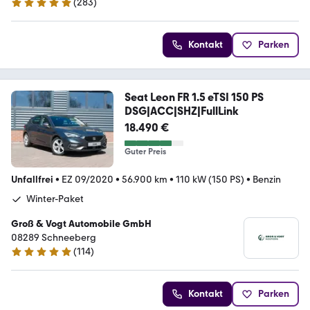
(
283
)
4.9 Sterne
Kontakt
Parken
Seat Leon FR 1.5 eTSI 150 PS
DSG|ACC|SHZ|FullLink
18.490 €
Guter Preis
Unfallfrei
•
EZ 09/2020
•
56.900 km
•
110 kW (150 PS)
•
Benzin
Winter-Paket
Groß & Vogt Automobile GmbH
08289 Schneeberg
(
114
)
4.9 Sterne
Kontakt
Parken