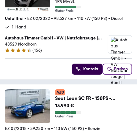
19% MwSt.
Guter Preis
Unfallfrei
•
EZ 02/2022
•
98.527 km
•
110 kW (150 PS)
•
Diesel
1. Hand
Autohaus Timmer GmbH - VW | Nutzfahrzeuge |
Audi | Skoda | Seat
48529 Nordhorn
(
156
)
4.7 Sterne
Kontakt
Parken
NEU
Seat Leon SC FR - 150PS -
GARANTIE
13.990 €
Guter Preis
EZ 07/2018
•
59.250 km
•
110 kW (150 PS)
•
Benzin