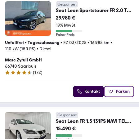
Gesponsert
Seat Leon Sportstourer FR 2.0 TDI
150 PS DSG NAVI/ACC
29.980 €
19% MwSt.
Fairer Preis
Unfallfrei
•
Tageszulassung
•
EZ 03/2025
•
16.985 km
•
110 kW (150 PS)
•
Diesel
Marc Zyrull GmbH
66740 Saarlouis
(
172
)
4.6 Sterne
Kontakt
Parken
Gesponsert
Seat Leon FR 1.5 131PS NAVI TEL
SHZ LED M&S CarPlay
15.490 €