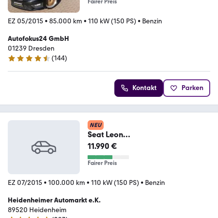
Fairer Preis
EZ 05/2015
•
85.000 km
•
110 kW (150 PS)
•
Benzin
Autofokus24 GmbH
01239 Dresden
(
144
)
4.3 Sterne
Kontakt
Parken
NEU
Seat Leon
FR/1.Hd/LED/150PS/Navi/SitzH/P
11.990 €
DC/
Fairer Preis
EZ 07/2015
•
100.000 km
•
110 kW (150 PS)
•
Benzin
Heidenheimer Automarkt e.K.
89520 Heidenheim