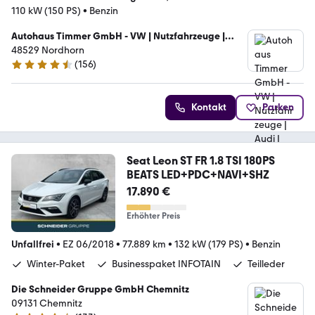
110 kW (150 PS)
•
Benzin
Autohaus Timmer GmbH - VW | Nutzfahrzeuge |
Audi | Skoda | Seat
48529 Nordhorn
(
156
)
4.7 Sterne
Kontakt
Parken
Seat Leon ST FR 1.8 TSI 180PS
BEATS LED+PDC+NAVI+SHZ
17.890 €
Erhöhter Preis
Unfallfrei
•
EZ 06/2018
•
77.889 km
•
132 kW (179 PS)
•
Benzin
Winter-Paket
Businesspaket INFOTAIN
Teilleder
Die Schneider Gruppe GmbH Chemnitz
09131 Chemnitz