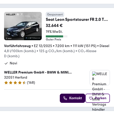
Gesponsert
Seat Leon Sportstourer FR 2.0 TDI
110 kW (150 PS)
32.644 €
19% MwSt.
Guter Preis
Vorführfahrzeug
•
EZ 12/2025
•
7.200 km
•
111 kW (151 PS)
•
Diesel
4,8 l/100km (komb.)
•
125 g CO₂/km (komb.)
•
CO₂-Klasse
D (komb.)
Navi
WELLER Premium GmbH - BMW & MINI
Vertragshändler
32051 Herford
(
168
)
4.3 Sterne
Kontakt
Parken