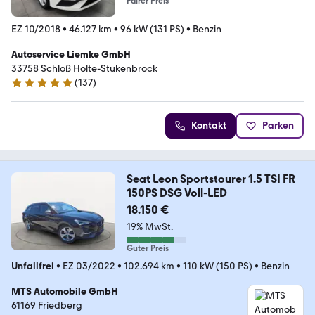
Fairer Preis
EZ 10/2018
•
46.127 km
•
96 kW (131 PS)
•
Benzin
Autoservice Liemke GmbH
33758 Schloß Holte-Stukenbrock
(
137
)
4.8 Sterne
Kontakt
Parken
Seat Leon Sportstourer 1.5 TSI FR
150PS DSG Voll-LED
18.150 €
19% MwSt.
Guter Preis
Unfallfrei
•
EZ 03/2022
•
102.694 km
•
110 kW (150 PS)
•
Benzin
MTS Automobile GmbH
61169 Friedberg