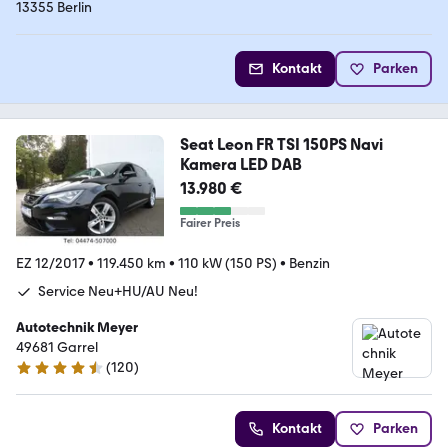
13355 Berlin
Kontakt
Parken
Seat Leon FR TSI 150PS Navi
Kamera LED DAB
13.980 €
Fairer Preis
EZ 12/2017
•
119.450 km
•
110 kW (150 PS)
•
Benzin
Service Neu+HU/AU Neu!
Autotechnik Meyer
49681 Garrel
(
120
)
4.6 Sterne
Kontakt
Parken