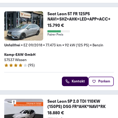
Seat Leon ST FR 125PS
NAVI+SHZ+AHK+LED+APP+ACC+
15.790 €
Fairer Preis
Unfallfrei
•
EZ 09/2018
•
77.473 km
•
92 kW (125 PS)
•
Benzin
Kamp-EAW GmbH
57537 Wissen
(
95
)
4 Sterne
Kontakt
Parken
Seat Leon SP 2.0 TDI 110KW
(150PS) DSG FR*AHK*NAVI*RK
18.880 €