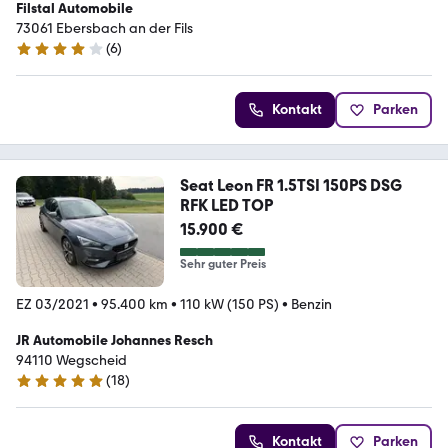
Filstal Automobile
73061 Ebersbach an der Fils
(
6
)
4.2 Sterne
Kontakt
Parken
Seat Leon FR 1.5TSI 150PS DSG
RFK LED TOP
15.900 €
Sehr guter Preis
EZ 03/2021
•
95.400 km
•
110 kW (150 PS)
•
Benzin
JR Automobile Johannes Resch
94110 Wegscheid
(
18
)
4.8 Sterne
Kontakt
Parken