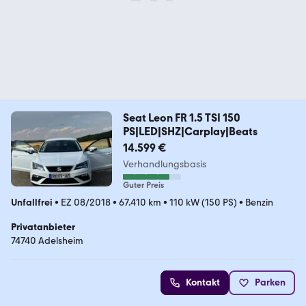
Seat Leon FR 1.5 TSI 150
PS|LED|SHZ|Carplay|Beats
14.599 €
Verhandlungsbasis
Guter Preis
Unfallfrei
•
EZ 08/2018
•
67.410 km
•
110 kW (150 PS)
•
Benzin
Privatanbieter
74740 Adelsheim
Kontakt
Parken