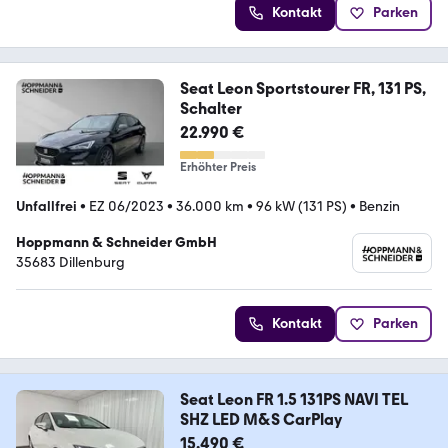
Kontakt
Parken
Seat Leon Sportstourer FR, 131 PS,
Schalter
22.990 €
Erhöhter Preis
Unfallfrei
•
EZ 06/2023
•
36.000 km
•
96 kW (131 PS)
•
Benzin
Hoppmann & Schneider GmbH
35683 Dillenburg
Kontakt
Parken
Seat Leon FR 1.5 131PS NAVI TEL
SHZ LED M&S CarPlay
15.490 €