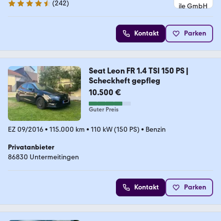
(
242
)
4.7 Sterne
Kontakt
Parken
Seat Leon FR 1.4 TSI 150 PS |
Scheckheft gepfleg
10.500 €
Guter Preis
EZ 09/2016
•
115.000 km
•
110 kW (150 PS)
•
Benzin
Privatanbieter
86830 Untermeitingen
Kontakt
Parken