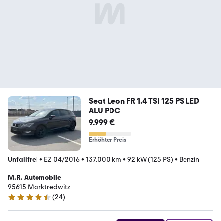
Seat Leon FR 1.4 TSI 125 PS LED
ALU PDC
9.999 €
Erhöhter Preis
Unfallfrei
•
EZ 04/2016
•
137.000 km
•
92 kW (125 PS)
•
Benzin
M.R. Automobile
95615 Marktredwitz
(
24
)
4.7 Sterne