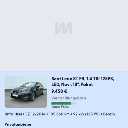
Seat Leon ST FR, 1.4 TSI 125PS,
LED, Navi, 18", Paket
9.450 €
Verhandlungsbasis
Guter Preis
Unfallfrei
•
EZ 12/2014
•
105.860 km
•
92 kW (125 PS)
•
Benzin
Privatanbieter