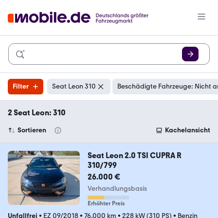
Filter
Seat Leon 310
Beschädigte Fahrzeuge: Nicht a
2 Seat Leon: 310
Sortieren
Kachelansicht
Seat Leon 2.0 TSI CUPRA R
310/799
26.000 €
Verhandlungsbasis
Erhöhter Preis
Unfallfrei
•
EZ 09/2018
•
76.000 km
•
228 kW (310 PS)
•
Benzin