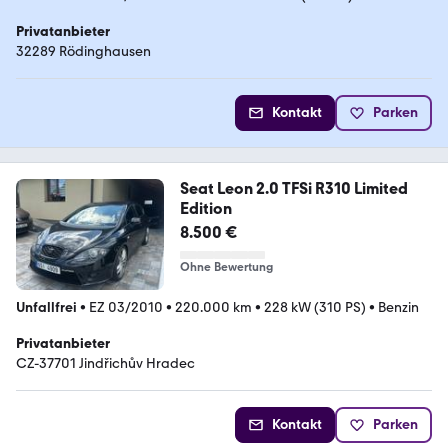
Privatanbieter
32289 Rödinghausen
Kontakt
Parken
Seat Leon 2.0 TFSi R310 Limited
Edition
8.500 €
Ohne Bewertung
Unfallfrei
•
EZ 03/2010
•
220.000 km
•
228 kW (310 PS)
•
Benzin
Privatanbieter
CZ-37701 Jindřichův Hradec
Kontakt
Parken