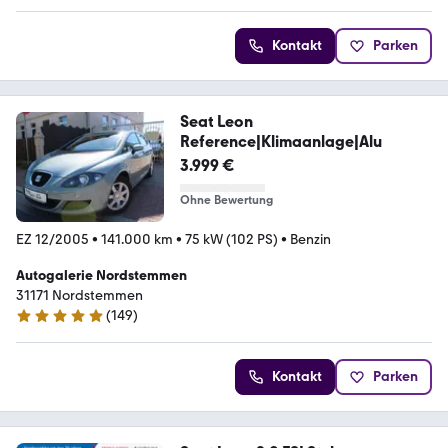
Kontakt
Parken
Seat Leon
Reference|Klimaanlage|Alu
3.999 €
Ohne Bewertung
EZ 12/2005
•
141.000 km
•
75 kW (102 PS)
•
Benzin
Autogalerie Nordstemmen
31171 Nordstemmen
(
149
)
4.9 Sterne
Kontakt
Parken