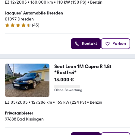
EZ 12/2005
•
160.000 km
•
110 kW (150 PS)
•
Benzin
Jacques´ Automobile Dresden
01097 Dresden
(
45
)
4.3 Sterne
Kontakt
Parken
Seat Leon 1M Cupra R 1.8t
*Rostfrei*
13.000 €
Ohne Bewertung
EZ 05/2005
•
127.286 km
•
165 kW (224 PS)
•
Benzin
Privatanbieter
97688 Bad Kissingen