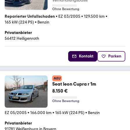
Verhandlungsbasis
Ohne Bewertung
Reparierter Unfallschaden
•
EZ 03/2005
•
129.500 km
•
165 kW (224 PS)
•
Benzin
Privatanbieter
56412 Heiligenroth
Kontakt
Parken
NEU
Seat leon Cupra r 1m
8.150 €
Ohne Bewertung
EZ 05/2005
•
166.000 km
•
165 kW (224 PS)
•
Benzin
Privatanbieter
91781 Weißenburg in Bayern