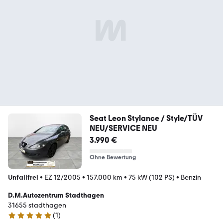
Seat Leon Stylance / Style/TÜV
NEU/SERVICE NEU
3.990 €
Ohne Bewertung
Unfallfrei
•
EZ 12/2005
•
157.000 km
•
75 kW (102 PS)
•
Benzin
D.M.Autozentrum Stadthagen
31655 stadthagen
(
1
)
5 Sterne