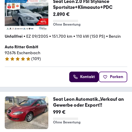
Seat Leon 2.0 FSI Stylance
Sportsitze+Klimaauto+PDC
2.890 €
Ohne Bewertung
Unfallfrei
•
EZ 09/2005
•
151.700 km
•
110 kW (150 PS)
•
Benzin
Auto Ritter GmbH
92676 Eschenbach
(
109
)
4.8 Sterne
Kontakt
Parken
Seat Leon Automatik.,Verkauf an
Gewerbe oder Export!!
999 €
Ohne Bewertung