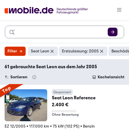
Filter
Seat Leon
Erstzulassung: 2005
Beschädi
61 gebrauchte Seat Leon aus dem Jahr 2005
Sortieren
Kachelansicht
Top
Gesponsert
Seat Leon Reference
2.400 €
Ohne Bewertung
EZ 12/2005
•
117.000 km
•
75 kW (102 PS)
•
Benzin