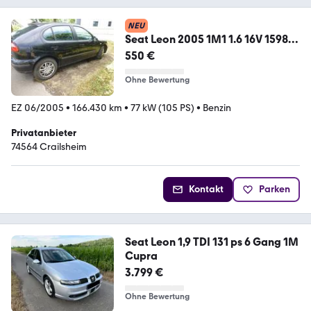
NEU
Seat Leon 2005 1M1 1.6 16V 1598
ccm, 77 KW...
550 €
Ohne Bewertung
EZ 06/2005
•
166.430 km
•
77 kW (105 PS)
•
Benzin
Privatanbieter
74564 Crailsheim
Kontakt
Parken
Seat Leon 1,9 TDI 131 ps 6 Gang 1M
Cupra
3.799 €
Ohne Bewertung