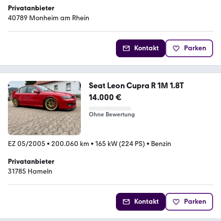
Privatanbieter
40789 Monheim am Rhein
Kontakt
Parken
Seat Leon Cupra R 1M 1.8T
14.000 €
Ohne Bewertung
EZ 05/2005
•
200.060 km
•
165 kW (224 PS)
•
Benzin
Privatanbieter
31785 Hameln
Kontakt
Parken