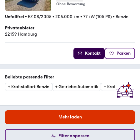
Ohne Bewertung
Unfallfrei
•
EZ 08/2005
•
205.000 km
•
77 kW (105 PS)
•
Benzin
Privatanbieter
22159 Hamburg
Kontakt
Parken
Beliebte passende Filter
+
Kraftstoffart
:
Benzin
+
Getriebe
:
Automatik
+
Kraftstoffart
:
Die
Mehr laden
Filter anpassen