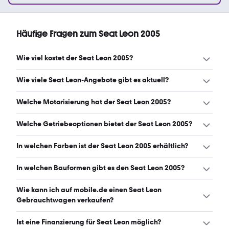
Häufige Fragen zum Seat Leon 2005
Wie viel kostet der Seat Leon 2005?
Ein guter Preis für einen Seat Leon 2005 liegt zwischen
Wie viele Seat Leon-Angebote gibt es aktuell?
1.300 € und 3.200 €. (Stand: 7.8.2026)
Es gibt insgesamt 61 Seat Leon bei mobile.de, davon 61
Welche Motorisierung hat der Seat Leon 2005?
Gebraucht- und 0 Neuwagen. (Stand: 7.8.2026)
Der Seat Leon 2005 hat Leistungen zwischen 102 und 224
Welche Getriebeoptionen bietet der Seat Leon 2005?
PS. (Stand: 7.8.2026)
Der Seat Leon 2005 ist mit manuellem und
In welchen Farben ist der Seat Leon 2005 erhältlich?
automatischem Getriebe erhältlich. (Stand: 7.8.2026)
Den Seat Leon 2005 gibt es in folgenden Farben:
In welchen Bauformen gibt es den Seat Leon 2005?
schwarz, silber, blau, grau und rot. Die häufigste Farbe ist
schwarz. (Stand: 7.8.2026)
Den Seat Leon 2005 gibt es in folgenden Bauformen:
Wie kann ich auf mobile.de einen Seat Leon
Limousine. (Stand: 7.8.2026)
Gebrauchtwagen verkaufen?
Alle Informationen zum Verkauf an mobile.de-
Ist eine Finanzierung für Seat Leon möglich?