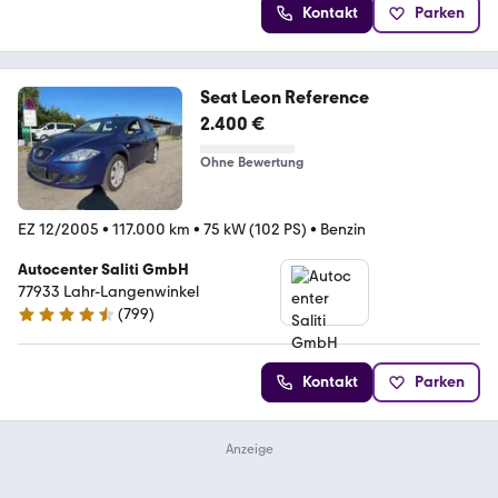
Kontakt
Parken
Seat Leon Reference
2.400 €
Ohne Bewertung
EZ 12/2005
•
117.000 km
•
75 kW (102 PS)
•
Benzin
Autocenter Saliti GmbH
77933 Lahr-Langenwinkel
(
799
)
4.6 Sterne
Kontakt
Parken