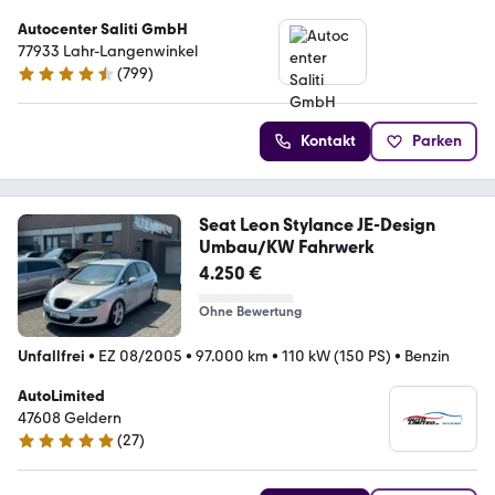
Autocenter Saliti GmbH
77933 Lahr-Langenwinkel
(
799
)
4.6 Sterne
Kontakt
Parken
Seat Leon Stylance JE-Design
Umbau/KW Fahrwerk
4.250 €
Ohne Bewertung
Unfallfrei
•
EZ 08/2005
•
97.000 km
•
110 kW (150 PS)
•
Benzin
AutoLimited
47608 Geldern
(
27
)
5 Sterne