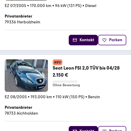
EZ 07/2005
•
170.000 km
•
96 kW (131 PS)
•
Diesel
Privatanbieter
79336 Herbolzheim
Kontakt
Parken
NEU
Seat Leon FSI 2,0 TÜV bis 04/28
2.150 €
Ohne Bewertung
EZ 08/2005
•
193.000 km
•
110 kW (150 PS)
•
Benzin
Privatanbieter
78733 Aichhalden