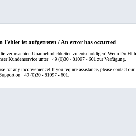
n Fehler ist aufgetreten / An error has occurred
 die verursachten Unannehmlichkeiten zu entschuldigen! Wenn Du Hilfe
unser Kundenservice unter +49 (0)30 - 81097 - 601 zur Verfügung.
se for any inconvenience! If you require assistance, please contact our
upport on +49 (0)30 - 81097 - 601.
e