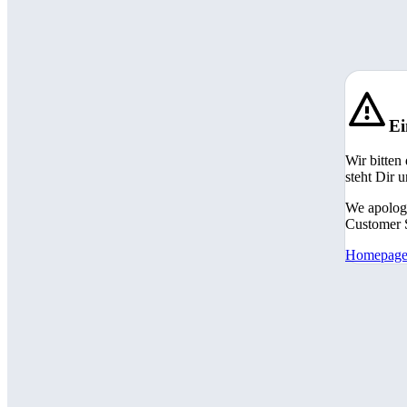
Ei
Wir bitten
steht Dir 
We apologi
Customer S
Homepag