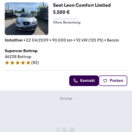
Seat Leon Comfort Limited
5.500 €
Ohne Bewertung
Unfallfrei
•
EZ 04/2009
•
90.000 km
•
92 kW (125 PS)
•
Benzin
Supercar Bottrop
46238 Bottrop
(
83
)
4.8 Sterne
Kontakt
Parken