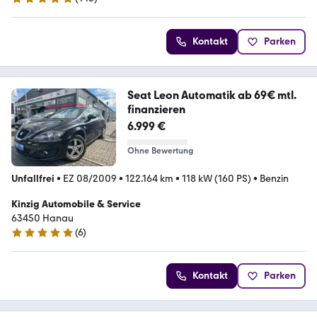
5 Sterne
Kontakt
Parken
Seat Leon Automatik ab 69€ mtl.
finanzieren
6.999 €
Ohne Bewertung
Unfallfrei
•
EZ 08/2009
•
122.164 km
•
118 kW (160 PS)
•
Benzin
Kinzig Automobile & Service
63450 Hanau
(
6
)
5 Sterne
Kontakt
Parken