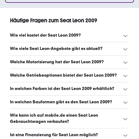
Häufige Fragen zum Seat Leon 2009
Wie viel kostet der Seat Leon 2009?
Ein guter Preis für einen Seat Leon 2009 liegt zwischen
Wie viele Seat Leon-Angebote gibt es aktuell?
2.500 € und 4.100 €. (Stand: 8.8.2026)
Es gibt insgesamt 113 Seat Leon bei mobile.de, davon 113
Welche Motorisierung hat der Seat Leon 2009?
Gebraucht- und 0 Neuwagen. (Stand: 8.8.2026)
Der Seat Leon 2009 hat Leistungen zwischen 86 und 211
Welche Getriebeoptionen bietet der Seat Leon 2009?
PS. (Stand: 8.8.2026)
Der Seat Leon 2009 ist mit manuellem und
In welchen Farben ist der Seat Leon 2009 erhältlich?
automatischem Getriebe erhältlich. (Stand: 8.8.2026)
Den Seat Leon 2009 gibt es in folgenden Farben:
In welchen Bauformen gibt es den Seat Leon 2009?
schwarz, weiß, grau, rot, blau, grün, silber und gelb. Die
häufigste Farbe ist schwarz. (Stand: 8.8.2026)
Den Seat Leon 2009 gibt es in folgenden Bauformen:
Wie kann ich auf mobile.de einen Seat Leon
Limousine. (Stand: 8.8.2026)
Gebrauchtwagen verkaufen?
Alle Informationen zum Verkauf an mobile.de-
Ist eine Finanzierung für Seat Leon möglich?