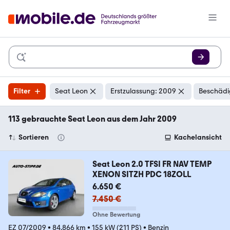
Filter
Seat Leon
Erstzulassung: 2009
Beschädi
113 gebrauchte Seat Leon aus dem Jahr 2009
Sortieren
Kachelansicht
Seat Leon 2.0 TFSI FR NAV TEMP
XENON SITZH PDC 18ZOLL
6.650 €
7.450 €
Ohne Bewertung
EZ 07/2009
•
84.866 km
•
155 kW (211 PS)
•
Benzin