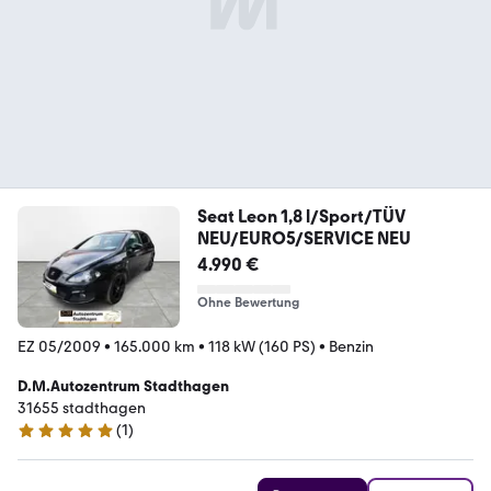
Seat Leon 1,8 l/Sport/TÜV
NEU/EURO5/SERVICE NEU
4.990 €
Ohne Bewertung
EZ 05/2009
•
165.000 km
•
118 kW (160 PS)
•
Benzin
D.M.Autozentrum Stadthagen
31655 stadthagen
(
1
)
5 Sterne