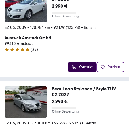
2.990 €
Ohne Bewertung
EZ 05/2009
•
170.784 km
•
92 kW (125 PS)
•
Benzin
Autowelt Arnstadt GmbH
99310 Arnstadt
(
35
)
4.9 Sterne
Kontakt
Parken
Seat Leon Stylance / Style TÜV
02.2027
2.990 €
Ohne Bewertung
EZ 06/2009
•
179.000 km
•
92 kW (125 PS)
•
Benzin