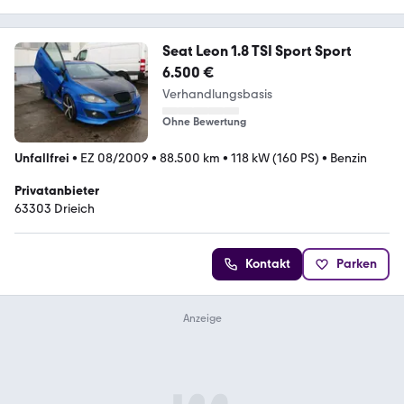
Seat Leon 1.8 TSI Sport Sport
6.500 €
Verhandlungsbasis
Ohne Bewertung
Unfallfrei
•
EZ 08/2009
•
88.500 km
•
118 kW (160 PS)
•
Benzin
Privatanbieter
63303 Drieich
Kontakt
Parken