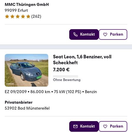
MMC Thüringen GmbH
99099 Erfurt
(
262
)
4.9 Sterne
Kontakt
Parken
Seat Leon, 1,6 Benziner, voll
Scheckheft
7.200 €
Ohne Bewertung
EZ 09/2009
•
86.000 km
•
75 kW (102 PS)
•
Benzin
Privatanbieter
53902 Bad Münstereifel
Kontakt
Parken