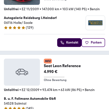
Unfallfrei
•
EZ 11/2009
•
147.000 km
•
103 kW (140 PS)
•
Benzin
Autogalerie Reideburg I.Heindorf
06116 Halle/ Saale
(
129
)
4.8 Sterne
Kontakt
Parken
NEU
Seat Leon Reference
4.990 €
Ohne Bewertung
Unfallfrei
•
EZ 12/2009
•
93.474 km
•
63 kW (86 PS)
•
Benzin
B. u. F. Follmann Automobile GbR
54528 Salmtal
(
145
)