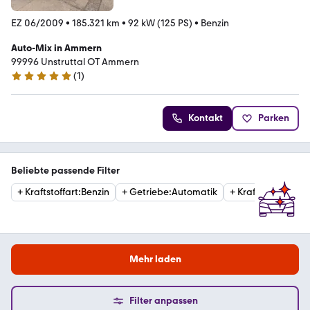
EZ 06/2009
•
185.321 km
•
92 kW (125 PS)
•
Benzin
Auto-Mix in Ammern
99996 Unstruttal OT Ammern
(
1
)
5 Sterne
Kontakt
Parken
Beliebte passende Filter
+
Kraftstoffart
:
Benzin
+
Getriebe
:
Automatik
+
Kraftstoffart
:
Die
Mehr laden
Filter anpassen