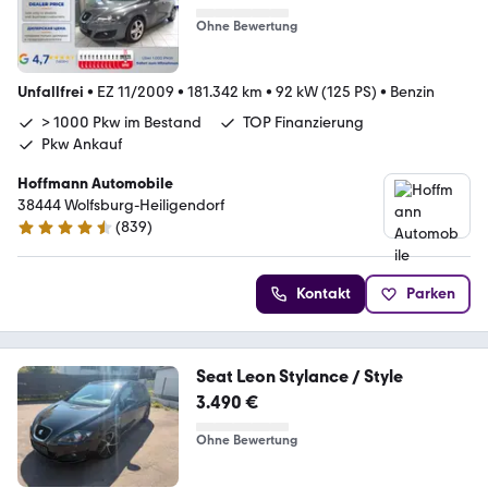
Ohne Bewertung
Unfallfrei
•
EZ 11/2009
•
181.342 km
•
92 kW (125 PS)
•
Benzin
> 1000 Pkw im Bestand
TOP Finanzierung
Pkw Ankauf
Hoffmann Automobile
38444 Wolfsburg-Heiligendorf
(
839
)
4.5 Sterne
Kontakt
Parken
Seat Leon Stylance / Style
3.490 €
Ohne Bewertung