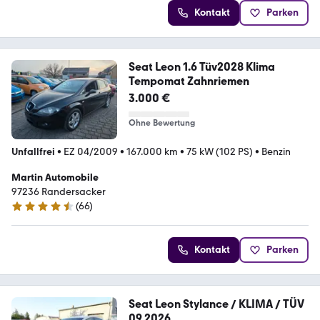
Kontakt
Parken
Seat Leon 1.6 Tüv2028 Klima
Tempomat Zahnriemen
3.000 €
Ohne Bewertung
Unfallfrei
•
EZ 04/2009
•
167.000 km
•
75 kW (102 PS)
•
Benzin
Martin Automobile
97236 Randersacker
(
66
)
4.6 Sterne
Kontakt
Parken
Seat Leon Stylance / KLIMA / TÜV
09 2026