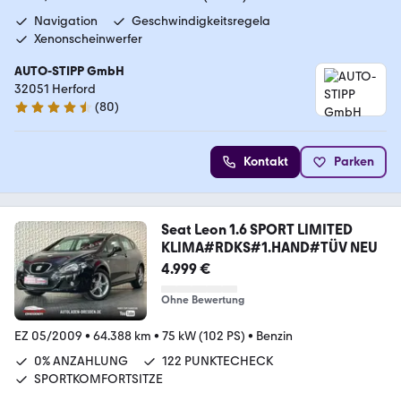
Navigation
Geschwindigkeitsregela
Xenonscheinwerfer
AUTO-STIPP GmbH
32051 Herford
(
80
)
4.3 Sterne
Kontakt
Parken
Seat Leon 1.6 SPORT LIMITED
KLIMA#RDKS#1.HAND#TÜV NEU
4.999 €
Ohne Bewertung
EZ 05/2009
•
64.388 km
•
75 kW (102 PS)
•
Benzin
0% ANZAHLUNG
122 PUNKTECHECK
SPORTKOMFORTSITZE