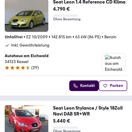
Seat Leon 1.4 Reference CD Klima
4.790 €
Ohne Bewertung
Unfallfrei
•
EZ 10/2009
•
142.815 km
•
63 kW (86 PS)
•
Benzin
Inkl. Gewährleistung
Autohaus am Eichwald
34123 Kassel
(
29
)
4.4 Sterne
Kontakt
Parken
Seat Leon Stylance / Style 18Zoll
Navi DAB SR+WR
5.440 €
Ohne Bewertung