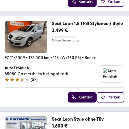
Kontakt
Parken
Seat Leon 1.8 TFSI Stylance / Style
3.499 €
Ohne Bewertung
EZ 11/2009
•
172.000 km
•
118 kW (160 PS)
•
Benzin
Auto Fröhlich
85080 Gaimersheim bei Ingolstadt
(
57
)
3.6 Sterne
Kontakt
Parken
Seat Leon Style ohne Tüv
1.600 €