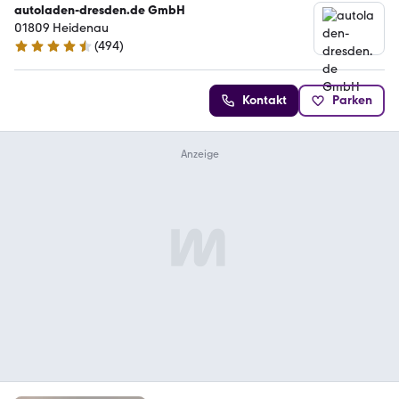
autoladen-dresden.de GmbH
01809 Heidenau
(
494
)
4.5 Sterne
Kontakt
Parken