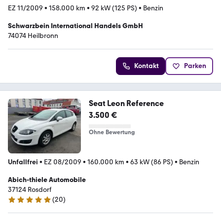
EZ 11/2009
•
158.000 km
•
92 kW (125 PS)
•
Benzin
Schwarzbein International Handels GmbH
74074 Heilbronn
Kontakt
Parken
Seat Leon Reference
3.500 €
Ohne Bewertung
Unfallfrei
•
EZ 08/2009
•
160.000 km
•
63 kW (86 PS)
•
Benzin
Abich-thiele Automobile
37124 Rosdorf
(
20
)
4.9 Sterne