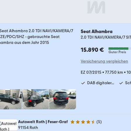
Seat Alhambra
2.0 TDI NAVI/KAMERA/7 S
15.890 €
Guter Preis
Versicherung vergleichen
EZ 07/2015
•
77.750 km
•
10
DAB digitaler...
Sc
Autowelt Roth | Feser-Graf
(
5
)
4.4 Sterne
91154 Roth