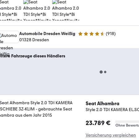
Automobile Dresden Weißig
(
918
)
4.4 Sterne
01328 Dresden
itere Fahrzeuge dieses Händlers
Seat Alhambra
Style 2.0 TDI KAMERA EL.
23.789 €
Ohne Bewert
Versicherung vergleichen