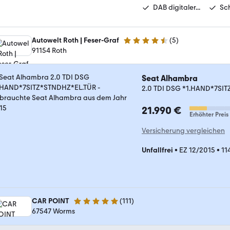
DAB digitaler...
Sc
Autowelt Roth | Feser-Graf
(
5
)
4.4 Sterne
91154 Roth
Seat Alhambra
2.0 TDI DSG *1.HAND*7SI
21.990 €
Erhöhter Preis
Versicherung vergleichen
Unfallfrei
•
EZ 12/2015
•
11
CAR POINT
(
111
)
4.8 Sterne
67547 Worms