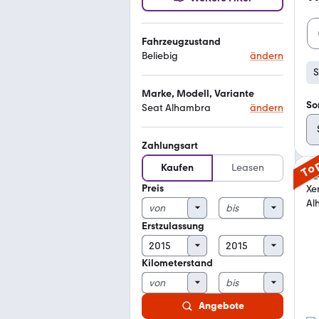
Fahrzeugzustand
Beliebig
ändern
S
Marke, Modell, Variante
So
Seat Alhambra
ändern
Zahlungsart
To
Kaufen
Leasen
Preis
Erstzulassung
Kilometerstand
Angebote