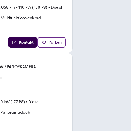
.058 km
•
110 kW (150 PS)
•
Diesel
Multifunktionslenkrad
Kontakt
Parken
*NAVI*PANO*KAMERA
30 kW (177 PS)
•
Diesel
Panoramadach