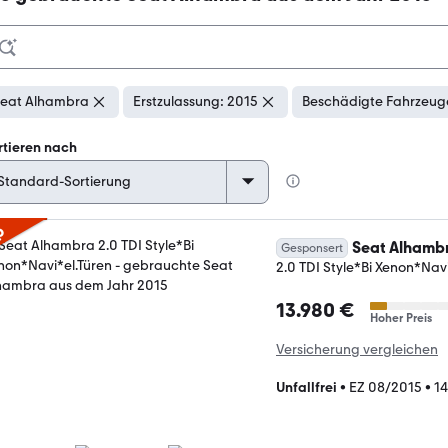
eat Alhambra
Erstzulassung: 2015
Beschädigte Fahrzeuge
rtieren nach
p
Seat Alhamb
Gesponsert
2.0 TDI Style*Bi Xenon*Navi
13.980 €
Hoher Preis
Versicherung vergleichen
Unfallfrei
•
EZ 08/2015
•
1