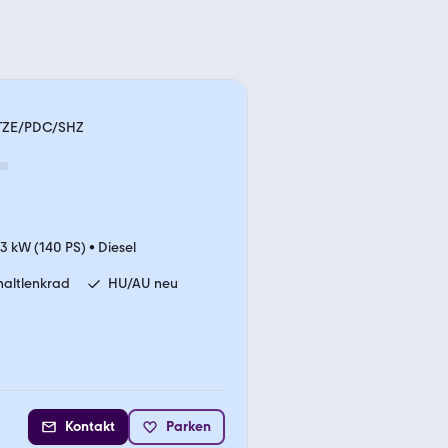
ITZE/PDC/SHZ
3 kW (140 PS)
•
Diesel
haltlenkrad
HU/AU neu
Kontakt
Parken