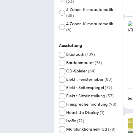
(
53
)
3-Zonen-Klimaautomatik
(
38
)
4-Zonen-Klimaautomatik
(
6
)
Ausstattung
Bluetooth
(
109
)
Bordcomputer
(
78
)
CD-Spieler
(
64
)
Elektr. Fensterheber
(
80
)
Elektr. Seitenspiegel
(
79
)
Elektr. Sitzeinstellung
(
57
)
66
Freisprecheinrichtung
(
98
)
Head-Up Display
(
1
)
Isofix
(
72
)
Multifunktionslenkrad
(
78
)