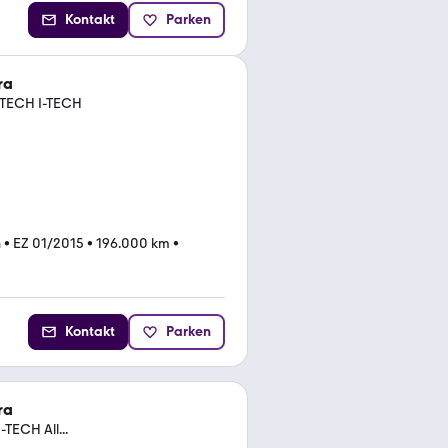
Kontakt
Parken
ra
-TECH I-TECH
n
•
EZ 01/2015
•
196.000 km
•
Kontakt
Parken
ra
TECH All...