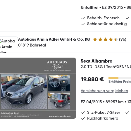
Unfallfrei
•
EZ 09/2015
•
88
Beheizb. Frontsch.
Schiebetür beidseitig
Autohaus Armin Adler GmbH & Co. KG
(
96
)
4.7 Sterne
01819 Bahretal
Seat Alhambra
2.0 TDI DSG I-Tech*XEN
19.880 €
Erhöhter Preis
Versicherung vergleichen
EZ 04/2015
•
89.957 km
•
1
Sitz-Paket 7-Sitzer
Rückfahrkamera