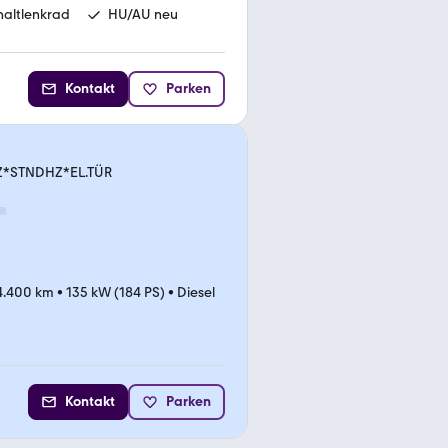
haltlenkrad
HU/AU neu
Kontakt
Parken
TZ*STNDHZ*EL.TÜR
4.400 km
•
135 kW (184 PS)
•
Diesel
Kontakt
Parken