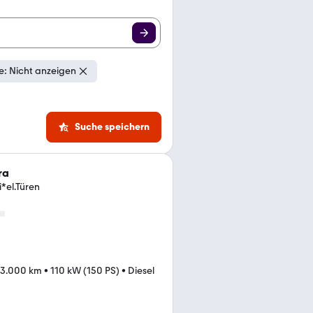
: Nicht anzeigen
Suche speichern
ra
*el.Türen
43.000 km
•
110 kW (150 PS)
•
Diesel