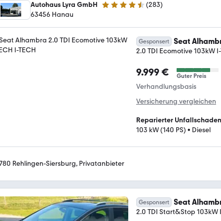
Autohaus Lyra GmbH
(
283
)
4.7 Sterne
63456 Hanau
Seat Alhamb
Gesponsert
2.0 TDI Ecomotive 103kW I
9.999 €
Guter Preis
Verhandlungsbasis
Versicherung vergleichen
Reparierter Unfallschade
103 kW (140 PS)
•
Diesel
780 Rehlingen-Siersburg, Privatanbieter
Seat Alhamb
Gesponsert
2.0 TDI Start&Stop 103kW I-