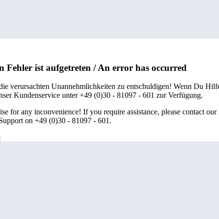
n Fehler ist aufgetreten / An error has occurred
 die verursachten Unannehmlichkeiten zu entschuldigen! Wenn Du Hilfe
unser Kundenservice unter +49 (0)30 - 81097 - 601 zur Verfügung.
se for any inconvenience! If you require assistance, please contact our
upport on +49 (0)30 - 81097 - 601.
e