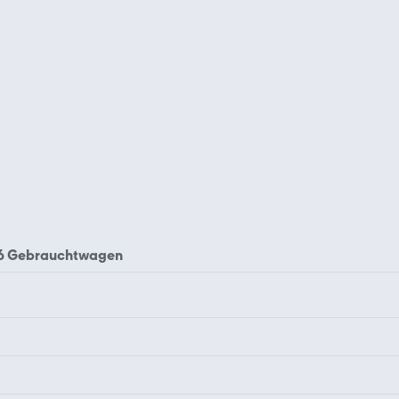
6 Gebrauchtwagen
Rover 200
Rover 214
Rover 400
Rover 416
Rover 620
Rover 75