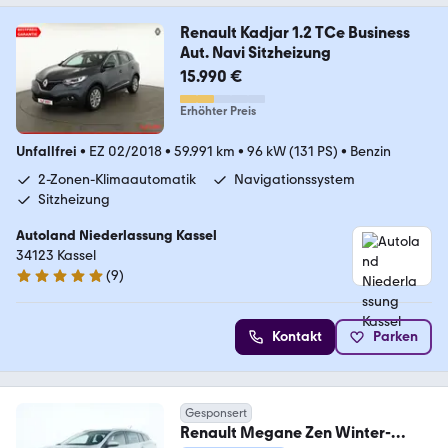
Renault Kadjar 1.2 TCe Business
Aut. Navi Sitzheizung
15.990 €
Erhöhter Preis
Unfallfrei
•
EZ 02/2018
•
59.991 km
•
96 kW (131 PS)
•
Benzin
2-Zonen-Klimaautomatik
Navigationssystem
Sitzheizung
Autoland Niederlassung Kassel
34123 Kassel
(
9
)
5 Sterne
Kontakt
Parken
Gesponsert
Renault Megane Zen Winter-