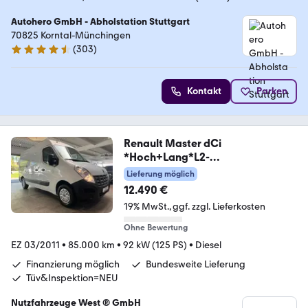
Autohero GmbH - Abholstation Stuttgart
70825 Korntal-Münchingen
(
303
)
4.4 Sterne
Kontakt
Parken
Renault Master dCi
*Hoch+Lang*L2-
H2*Garantie*Klima*AHK*
Lieferung möglich
12.490 €
19% MwSt.
ggf. zzgl. Lieferkosten
Ohne Bewertung
EZ 03/2011
•
85.000 km
•
92 kW (125 PS)
•
Diesel
Finanzierung möglich
Bundesweite Lieferung
Tüv&Inspektion=NEU
Nutzfahrzeuge West ® GmbH