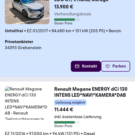
13.900 €
Verhandlungsbasis
Guter Preis
Unfallfrei
•
EZ 01/2017
•
84.680 km
•
151 kW (205 PS)
•
Benzin
Privatanbieter
34393 Grebenstein
Kontakt
Parken
Renault Megane ENERGY dCi 130
INTENS LED*NAVI*KAMERA*DAB
Lieferung möglich
11.444 €
inkl. kostenlose Lieferung
Guter Preis
EZ 11/2016
•
97.000 km
•
96 kW (131 PS)
•
Diesel