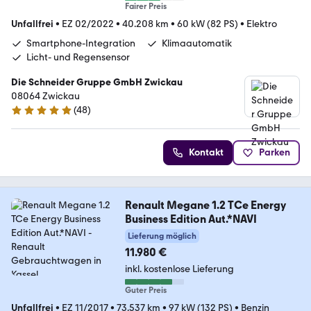
Fairer Preis
Unfallfrei
•
EZ 02/2022
•
40.208 km
•
60 kW (82 PS)
•
Elektro
Smartphone-Integration
Klimaautomatik
Licht- und Regensensor
Die Schneider Gruppe GmbH Zwickau
08064 Zwickau
(
48
)
4.8 Sterne
Kontakt
Parken
Renault Megane 1.2 TCe Energy
Business Edition Aut.*NAVI
Lieferung möglich
11.980 €
inkl. kostenlose Lieferung
Guter Preis
Unfallfrei
•
EZ 11/2017
•
73.537 km
•
97 kW (132 PS)
•
Benzin