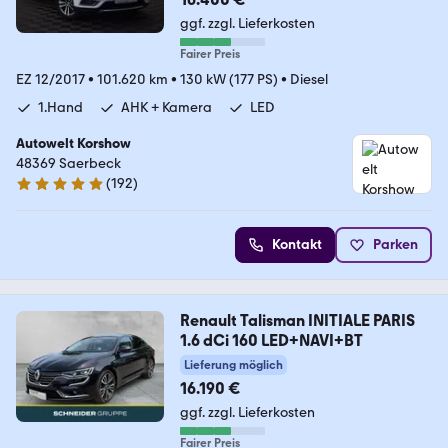
ggf. zzgl. Lieferkosten
Fairer Preis
EZ 12/2017
•
101.620 km
•
130 kW (177 PS)
•
Diesel
1.Hand
AHK + Kamera
LED
Autowelt Korshow
48369 Saerbeck
(
192
)
4.9 Sterne
Kontakt
Parken
Renault Talisman INITIALE PARIS
1.6 dCi 160 LED+NAVI+BT
Lieferung möglich
16.190 €
ggf. zzgl. Lieferkosten
Fairer Preis