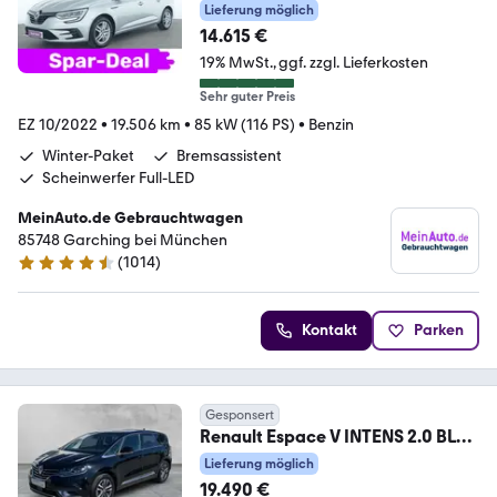
Paket|Lenkradheizung|Navi|LED
Lieferung möglich
14.615 €
19% MwSt.
ggf. zzgl. Lieferkosten
Sehr guter Preis
EZ 10/2022
•
19.506 km
•
85 kW (116 PS)
•
Benzin
Winter-Paket
Bremsassistent
Scheinwerfer Full-LED
MeinAuto.de Gebrauchtwagen
85748 Garching bei München
(
1014
)
4.6 Sterne
Kontakt
Parken
Gesponsert
Renault Espace V INTENS 2.0 BLUE
dCi 190 LED+PDC+SHZ+ACC
Lieferung möglich
19.490 €