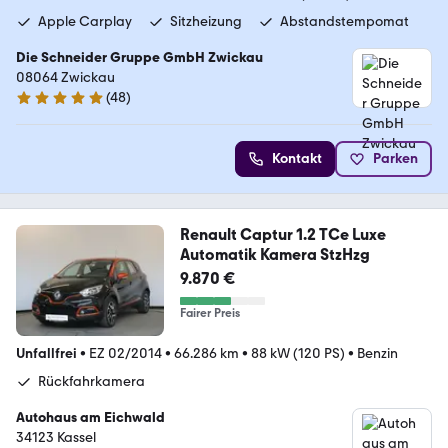
Apple Carplay
Sitzheizung
Abstandstempomat
Die Schneider Gruppe GmbH Zwickau
08064 Zwickau
(
48
)
4.8 Sterne
Kontakt
Parken
Renault Captur 1.2 TCe Luxe
Automatik Kamera StzHzg
9.870 €
Fairer Preis
Unfallfrei
•
EZ 02/2014
•
66.286 km
•
88 kW (120 PS)
•
Benzin
Rückfahrkamera
Autohaus am Eichwald
34123 Kassel