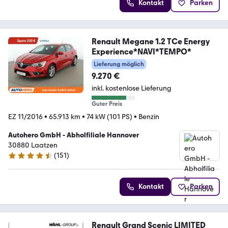
Kontakt
Parken
Renault Megane 1.2 TCe Energy
Experience*NAVI*TEMPO*
Lieferung möglich
9.270 €
inkl. kostenlose Lieferung
Guter Preis
EZ 11/2016
•
65.913 km
•
74 kW (101 PS)
•
Benzin
Autohero GmbH - Abholfiliale Hannover
30880 Laatzen
(
151
)
4.7 Sterne
Kontakt
Parken
Renault Grand Scenic LIMITED