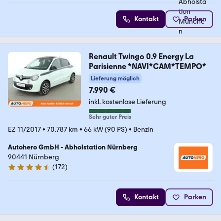
Kontakt
Parken
Renault Twingo 0.9 Energy La
Parisienne *NAVI*CAM*TEMPO*
Lieferung möglich
7.990 €
inkl. kostenlose Lieferung
Sehr guter Preis
EZ 11/2017
•
70.787 km
•
66 kW (90 PS)
•
Benzin
Autohero GmbH - Abholstation Nürnberg
90441 Nürnberg
(
172
)
4.5 Sterne
Kontakt
Parken