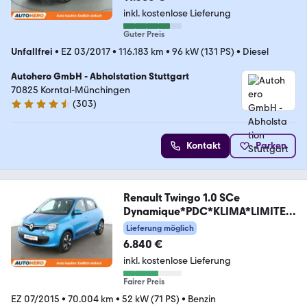
inkl. kostenlose Lieferung
Guter Preis
Unfallfrei
•
EZ 03/2017
•
116.183 km
•
96 kW (131 PS)
•
Diesel
Autohero GmbH - Abholstation Stuttgart
70825 Korntal-Münchingen
(
303
)
4.4 Sterne
Kontakt
Parken
Renault Twingo 1.0 SCe
Dynamique*PDC*KLIMA*LIMITER
*
Lieferung möglich
6.840 €
inkl. kostenlose Lieferung
Fairer Preis
EZ 07/2015
•
70.004 km
•
52 kW (71 PS)
•
Benzin