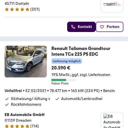
45711 Datteln
(
201
)
4.9 Sterne
Kontakt
Parken
Renault Talisman Grandtour
Intens TCe 225 PS EDC
Lieferung möglich
20.590 €
19% MwSt.
ggf. zzgl. Lieferkosten
Fairer Preis
Unfallfrei
•
EZ 02/2021
•
78.477 km
•
165 kW (224 PS)
•
Benzin
Sitzheizung/-lüftung v
Automatik/Lenkradhei
Rückfahrkamera
EB Automobile GmbH
01139 Dresden
(
114
)