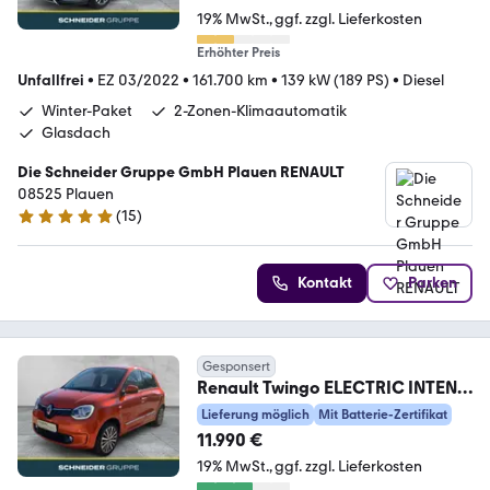
19% MwSt.
ggf. zzgl. Lieferkosten
Erhöhter Preis
Unfallfrei
•
EZ 03/2022
•
161.700 km
•
139 kW (189 PS)
•
Diesel
Winter-Paket
2-Zonen-Klimaautomatik
Glasdach
Die Schneider Gruppe GmbH Plauen RENAULT
08525 Plauen
(
15
)
4.8 Sterne
Kontakt
Parken
Gesponsert
Renault Twingo ELECTRIC INTENS
KLIMA+SHZ+DAB+TEMPOMAT
Lieferung möglich
Mit Batterie-Zertifikat
11.990 €
19% MwSt.
ggf. zzgl. Lieferkosten