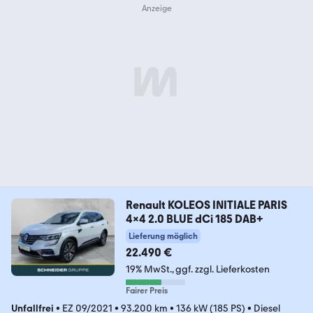
Renault KOLEOS INITIALE PARIS
4x4 2.0 BLUE dCi 185 DAB+
Lieferung möglich
22.490 €
19% MwSt.
ggf. zzgl. Lieferkosten
Fairer Preis
Unfallfrei
•
EZ 09/2021
•
93.200 km
•
136 kW (185 PS)
•
Diesel