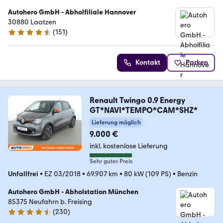
Autohero GmbH - Abholfiliale Hannover
30880 Laatzen
(
151
)
4.7 Sterne
Kontakt
Parken
Renault Twingo 0.9 Energy
GT*NAVI*TEMPO*CAM*SHZ*
Lieferung möglich
9.000 €
inkl. kostenlose Lieferung
Sehr guter Preis
Unfallfrei
•
EZ 03/2018
•
69.907 km
•
80 kW (109 PS)
•
Benzin
Autohero GmbH - Abholstation München
85375 Neufahrn b. Freising
(
230
)
4.4 Sterne