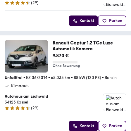
(
29
)
4.4 Sterne
Kontakt
Parken
Renault Captur 1.2 TCe Luxe
Automatik Kamera
9.870 €
Ohne Bewertung
Unfallfrei
•
EZ 06/2014
•
65.035 km
•
88 kW (120 PS)
•
Benzin
Klimaaut.
Autohaus am Eichwald
34123 Kassel
(
29
)
4.4 Sterne
Kontakt
Parken