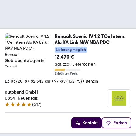
Renault Scenic IV 1.2 TCe Intens
Alu KA Link NAV NBA PDC
Lieferung möglich
12.470 €
ggf. zzgl. Lieferkosten
Erhöhter Preis
EZ 03/2018
•
82.542 km
•
97 kW (132 PS)
•
Benzin
autobund GmbH
08541 Neuensalz
(
517
)
4.8 Sterne
Kontakt
Parken