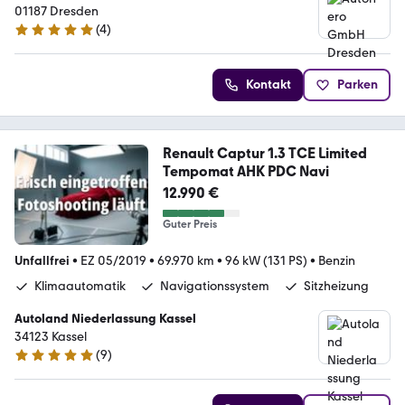
01187 Dresden
(
4
)
5 Sterne
Kontakt
Parken
Renault Captur 1.3 TCE Limited
Tempomat AHK PDC Navi
12.990 €
Guter Preis
Unfallfrei
•
EZ 05/2019
•
69.970 km
•
96 kW (131 PS)
•
Benzin
Klimaautomatik
Navigationssystem
Sitzheizung
Autoland Niederlassung Kassel
34123 Kassel
(
9
)
5 Sterne