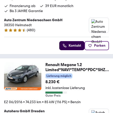
Finanzierung ab
39 EUR monatlich
Bis 3 JAHRE Garantie
Auto Zentrum Niedersachsen GmbH
38350 Helmstedt
(
480
)
4.5 Sterne
Kontakt
Parken
Renault Megane 1.2
Limited*NAVI*TEMPO*PDC*SHZ*
KLIMA*
Lieferung möglich
8.230 €
inkl. kostenlose Lieferung
Guter Preis
EZ 06/2016
•
74.233 km
•
85 kW (116 PS)
•
Benzin
Autohero GmbH Dresden