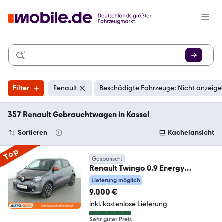
Filter
Renault
Beschädigte Fahrzeuge: Nicht anzeig
357 Renault Gebrauchtwagen in Kassel
Sortieren
Kachelansicht
Top
Gesponsert
Renault Twingo 0.9 Energy
GT*NAVI*TEMPO*CAM*SHZ*
Lieferung möglich
9.000 €
inkl. kostenlose Lieferung
Sehr guter Preis