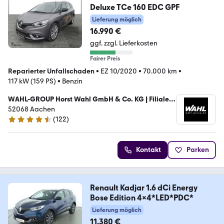
Deluxe TCe 160 EDC GPF
Lieferung möglich
16.990 €
ggf. zzgl. Lieferkosten
Fairer Preis
Reparierter Unfallschaden
•
EZ 10/2020
•
70.000 km
•
117 kW (159 PS)
•
Benzin
WAHL-GROUP Horst Wahl GmbH & Co. KG | Filiale
Aachen
52068 Aachen
(
122
)
4.6 Sterne
Kontakt
Parken
Renault Kadjar 1.6 dCi Energy
Bose Edition 4x4*LED*PDC*
Lieferung möglich
11.380 €