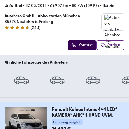
Unfallfrei
•
EZ 03/2018
•
69.907 km
•
80 kW (109 PS)
•
Benzin
Autohero GmbH - Abholstation München
85375 Neufahrn b. Freising
(
230
)
4.4 Sterne
Kontakt
Parken
Ähnliche Fahrzeuge des Anbieters
Renault Koleos Intens 4x4 LED*
KAMERA* AHK* 1.HAND UVM.
Lieferung möglich
16.400 €