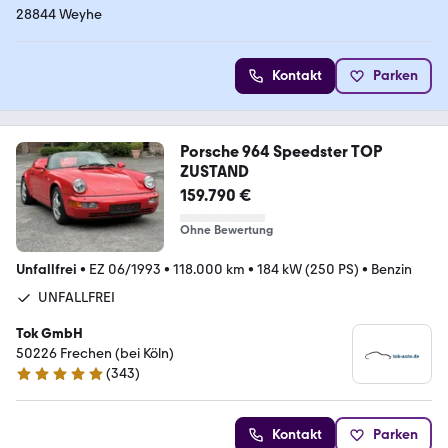
28844 Weyhe
Kontakt
Parken
Porsche 964 Speedster TOP
ZUSTAND
159.790 €
Ohne Bewertung
Unfallfrei
•
EZ 06/1993
•
118.000 km
•
184 kW (250 PS)
•
Benzin
UNFALLFREI
Tok GmbH
50226 Frechen (bei Köln)
(
343
)
4.8 Sterne
Kontakt
Parken