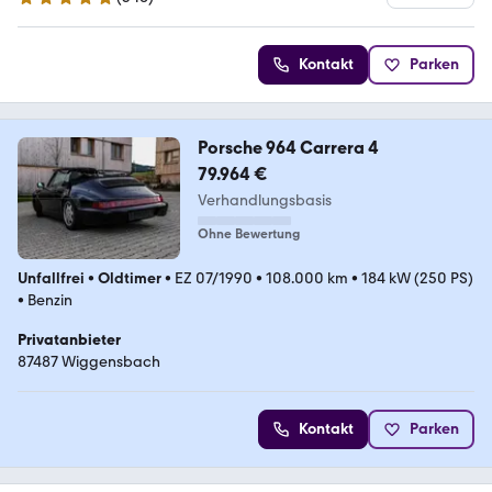
4.9 Sterne
Kontakt
Parken
Porsche 964 Carrera 4
79.964 €
Verhandlungsbasis
Ohne Bewertung
Unfallfrei
•
Oldtimer
•
EZ 07/1990
•
108.000 km
•
184 kW (250 PS)
•
Benzin
Privatanbieter
87487 Wiggensbach
Kontakt
Parken