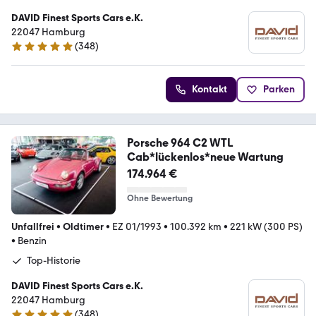
DAVID Finest Sports Cars e.K.
22047 Hamburg
(
348
)
4.9 Sterne
Kontakt
Parken
Porsche 964 C2 WTL
Cab*lückenlos*neue Wartung
174.964 €
Ohne Bewertung
Unfallfrei
•
Oldtimer
•
EZ 01/1993
•
100.392 km
•
221 kW (300 PS)
•
Benzin
Top-Historie
DAVID Finest Sports Cars e.K.
22047 Hamburg
(
348
)