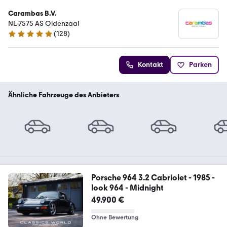
Carambas B.V.
NL-7575 AS Oldenzaal
(
128
)
4.8 Sterne
Kontakt
Parken
Ähnliche Fahrzeuge des Anbieters
Porsche 964 3.2 Cabriolet - 1985 -
look 964 - Midnight
49.900 €
Ohne Bewertung