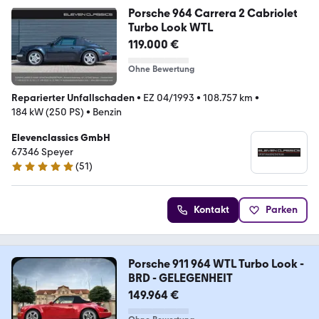
Porsche 964 Carrera 2 Cabriolet
Turbo Look WTL
119.000 €
Ohne Bewertung
Reparierter Unfallschaden
•
EZ 04/1993
•
108.757 km
•
184 kW (250 PS)
•
Benzin
Elevenclassics GmbH
67346 Speyer
(
51
)
4.9 Sterne
Kontakt
Parken
Porsche 911 964 WTL Turbo Look -
BRD - GELEGENHEIT
149.964 €