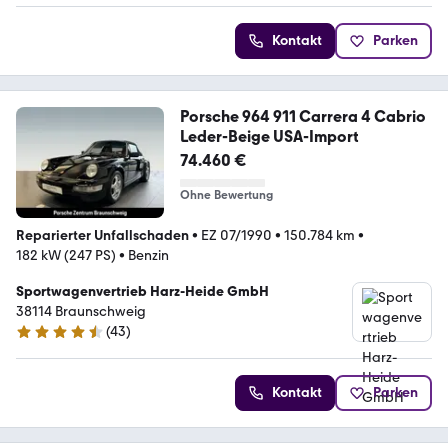
Kontakt
Parken
Porsche 964 911 Carrera 4 Cabrio
Leder-Beige USA-Import
74.460 €
Ohne Bewertung
Reparierter Unfallschaden
•
EZ 07/1990
•
150.784 km
•
182 kW (247 PS)
•
Benzin
Sportwagenvertrieb Harz-Heide GmbH
38114 Braunschweig
(
43
)
4.4 Sterne
Kontakt
Parken