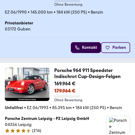
Ohne Bewertung
EZ 06/1990
•
145.000 km
•
184 kW (250 PS)
•
Benzin
Privatanbieter
03172 Guben
Kontakt
Parken
Porsche 964 911 Speedster
Indischrot Cup-Design-Felgen
169.964 €
179.964 €
Ohne Bewertung
Unfallfrei
•
EZ 06/1993
•
85.395 km
•
184 kW (250 PS)
•
Benzin
Porsche Zentrum Leipzig - PZ Leipzig GmbH
04356 Leipzig
(
216
)
4.6 Sterne