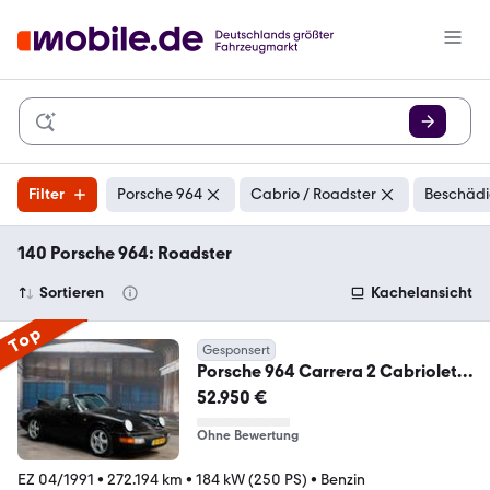
Filter
Porsche 964
Cabrio / Roadster
Beschädi
140 Porsche 964: Roadster
Sortieren
Kachelansicht
Top
Gesponsert
Porsche 964 Carrera 2 Cabriolet
*Schalter/Manual*
52.950 €
Ohne Bewertung
EZ 04/1991
•
272.194 km
•
184 kW (250 PS)
•
Benzin