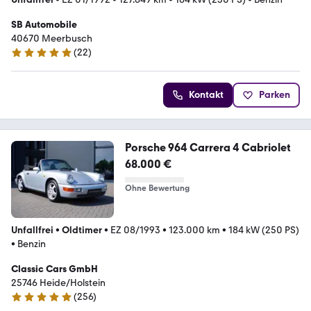
SB Automobile
40670 Meerbusch
(
22
)
5 Sterne
Kontakt
Parken
Porsche 964 Carrera 4 Cabriolet
68.000 €
Ohne Bewertung
Unfallfrei
•
Oldtimer
•
EZ 08/1993
•
123.000 km
•
184 kW (250 PS)
•
Benzin
Classic Cars GmbH
25746 Heide/Holstein
(
256
)
5 Sterne