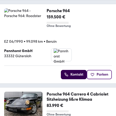
Porsche 964
159.500 €
Ohne Bewertung
EZ 06/1990
•
99.098 km
•
Benzin
Pannhorst GmbH
33332 Gütersloh
Kontakt
Parken
Porsche 964 Carrera 4 Cabriolet
Sitzheizung li&re Klimaa
83.990 €
Ohne Bewertung