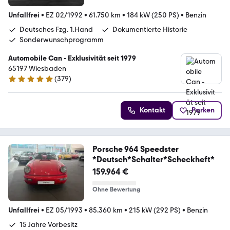
Unfallfrei
•
EZ 02/1992
•
61.750 km
•
184 kW (250 PS)
•
Benzin
Deutsches Fzg. 1.Hand
Dokumentierte Historie
Sonderwunschprogramm
Automobile Can - Exklusivität seit 1979
65197 Wiesbaden
(
379
)
4.8 Sterne
Kontakt
Parken
Porsche 964 Speedster
*Deutsch*Schalter*Scheckheft*
159.964 €
Ohne Bewertung
Unfallfrei
•
EZ 05/1993
•
85.360 km
•
215 kW (292 PS)
•
Benzin
15 Jahre Vorbesitz