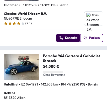
Oldtimer
•
EZ 01/1985
•
117.891 km
•
Benzin
Classics-World Erlecom B.V.
NL-6577JE Erlecom
(
20
)
3.8 Sterne
Kontakt
Parken
Porsche 964 Carrera 4 Cabriolet
Strosek
54.000 €
Ohne Bewertung
Unfallfrei
•
EZ 06/1991
•
142.638 km
•
184 kW (250 PS)
•
Benzin
Dekens
BE-3570 Alken