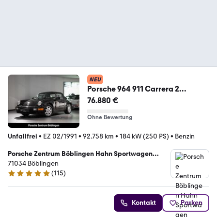
NEU
Porsche 964 911 Carrera 2
Cabriolet nur 92.758km Leder
76.880 €
Ohne Bewertung
Unfallfrei
•
EZ 02/1991
•
92.758 km
•
184 kW (250 PS)
•
Benzin
Porsche Zentrum Böblingen Hahn Sportwagen
Böblingen GmbH
71034 Böblingen
(
115
)
4.8 Sterne
Kontakt
Parken