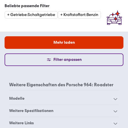
Beliebte passende Filter
+
Getriebe
:
Schaltgetriebe
+
Kraftstoffart
:
Benzin
Mehr laden
Filter anpassen
Weitere Eigenschaften des
Porsche 964: Roadster
Modelle
Porsche 356
Porsche 911 Urmodell
Weitere Spezifikationen
Porsche 911er Reihe
Porsche 912
Porsche 964 Cabrio
Porsche 964 Coupe
Weitere Links
Porsche 914
Porsche 918