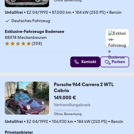
Ohne Bewertung
Unfallfrei
•
EZ 04/1992
•
87.000 km
•
184 kW (250 PS)
•
Benzin
Deutsches Fahrzeug
Exklusive-Fahrzeuge Bodensee
88074 Meckenbeuren
(
208
)
5 Sterne
Kontakt
Parken
Porsche 964 Carrera 2 WTL
Cabrio
149.000 €
Verhandlungsbasis
Ohne Bewertung
Unfallfrei
•
EZ 04/1992
•
106.930 km
•
184 kW (250 PS)
•
Benzin
Privatanbieter