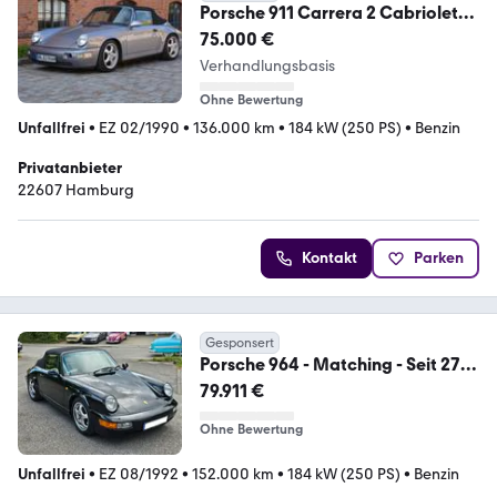
Porsche 911 Carrera 2 Cabriolet
964 Diamantblau
75.000 €
Verhandlungsbasis
Ohne Bewertung
Unfallfrei
•
EZ 02/1990
•
136.000 km
•
184 kW (250 PS)
•
Benzin
Privatanbieter
22607 Hamburg
Kontakt
Parken
Gesponsert
Porsche 964 - Matching - Seit 27
Jahren im Besitz - CUP
79.911 €
Ohne Bewertung
Unfallfrei
•
EZ 08/1992
•
152.000 km
•
184 kW (250 PS)
•
Benzin