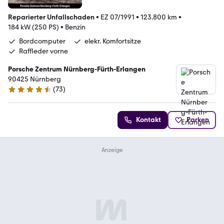
Reparierter Unfallschaden
•
EZ 07/1991
•
123.800 km
•
184 kW (250 PS)
•
Benzin
Bordcomputer
elekr. Komfortsitze
Raffleder vorne
Porsche Zentrum Nürnberg-Fürth-Erlangen
90425 Nürnberg
(
73
)
4.3 Sterne
Kontakt
Parken