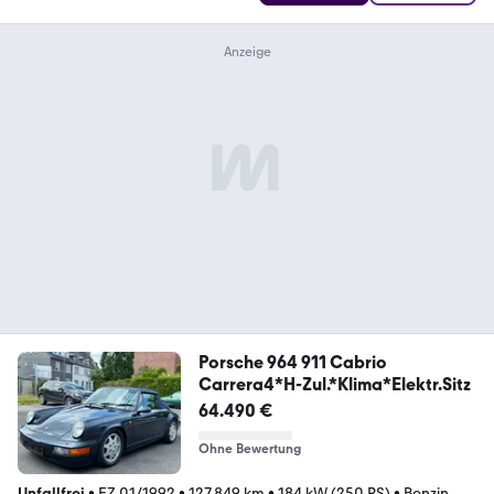
Porsche 964 911 Cabrio
Carrera4*H-Zul.*Klima*Elektr.Sitz
64.490 €
Ohne Bewertung
Unfallfrei
•
EZ 01/1992
•
127.849 km
•
184 kW (250 PS)
•
Benzin