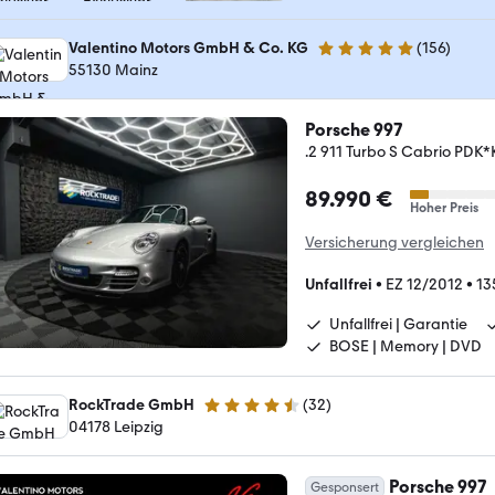
Valentino Motors GmbH & Co. KG
(
156
)
5 Sterne
55130 Mainz
Porsche 997
.2 911 Turbo S Cabrio PDK*
89.990 €
Hoher Preis
Versicherung vergleichen
Unfallfrei
•
EZ 12/2012
•
13
Unfallfrei | Garantie
BOSE | Memory | DVD
RockTrade GmbH
(
32
)
4.7 Sterne
04178 Leipzig
Porsche 997
Gesponsert