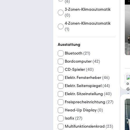
(
6
)
3-Zonen-Klimaautomatik
(
0
)
4-Zonen-Klimaautomatik
(
1
)
Ausstattung
Bluetooth
(
21
)
Bordcomputer
(
42
)
CD-Spieler
(
40
)
Elektr. Fensterheber
(
46
)
Elektr. Seitenspiegel
(
44
)
Elektr. Sitzeinstellung
(
40
)
Freisprecheinrichtung
(
27
)
Head-Up Display
(
0
)
Isofix
(
27
)
Multifunktionslenkrad
(
23
)