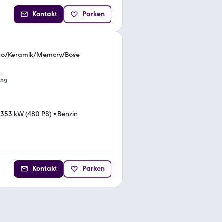
Kontakt
Parken
no/Keramik/Memory/Bose
ung
•
353 kW (480 PS)
•
Benzin
Kontakt
Parken