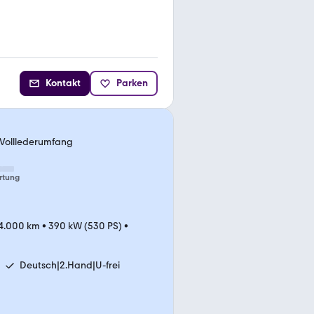
Kontakt
Parken
r Volllederumfang
rtung
4.000 km
•
390 kW (530 PS)
•
Deutsch|2.Hand|U-frei