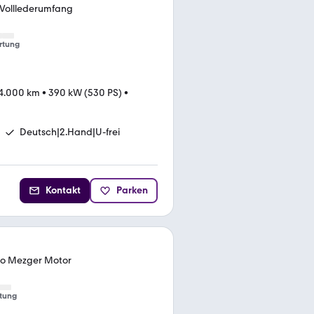
r Volllederumfang
rtung
4.000 km
•
390 kW (530 PS)
•
Deutsch|2.Hand|U-frei
Kontakt
Parken
bo Mezger Motor
tung