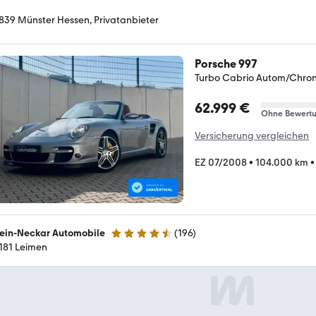
839 Münster Hessen, Privatanbieter
Porsche 997
Turbo Cabrio Autom/Chro
62.999 €
Ohne Bewert
Versicherung vergleichen
EZ 07/2008
•
104.000 km
ein-Neckar Automobile
(
196
)
4.4 Sterne
181 Leimen