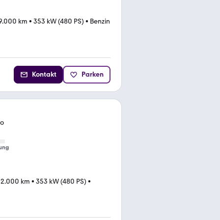
9.000 km
•
353 kW (480 PS)
•
Benzin
Kontakt
Parken
bo
ung
22.000 km
•
353 kW (480 PS)
•