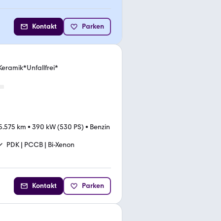
Kontakt
Parken
Keramik*Unfallfrei*
5.575 km
•
390 kW (530 PS)
•
Benzin
PDK | PCCB | Bi-Xenon
Kontakt
Parken