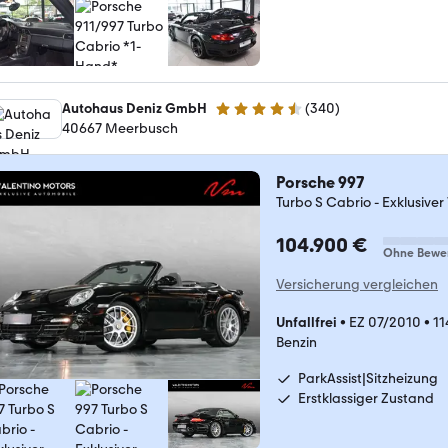
Autohaus Deniz GmbH
(
340
)
4.5 Sterne
40667 Meerbusch
Porsche 997
Turbo S Cabrio - Exklusive
104.900 €
Ohne Bewe
Versicherung vergleichen
Unfallfrei
•
EZ 07/2010
•
11
Benzin
ParkAssist|Sitzheizung
Erstklassiger Zustand