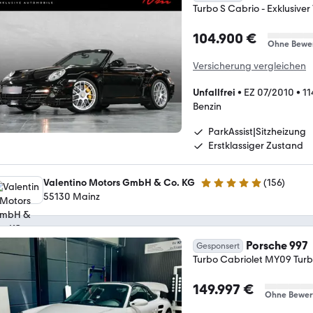
Turbo S Cabrio - Exklusive
104.900 €
Ohne Bewe
Versicherung vergleichen
Unfallfrei
•
EZ 07/2010
•
11
Benzin
ParkAssist|Sitzheizung
Erstklassiger Zustand
Valentino Motors GmbH & Co. KG
(
156
)
5 Sterne
55130 Mainz
Porsche 997
Gesponsert
Turbo Cabriolet MY09 Tur
149.997 €
Ohne Bewer