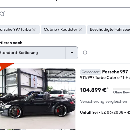
orsche 997 turbo
Cabrio / Roadster
Beschädigte Fahrzeug
rtieren nach
p
Porsche 997
Gesponsert
911/997 Turbo Cabrio *1-
¹
104.899 €
Ohne Bew
Versicherung vergleichen
Unfallfrei
•
EZ 06/2008
•
4