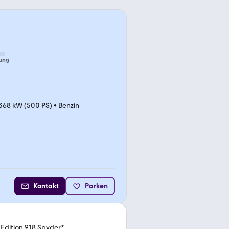
ung
368 kW (500 PS)
•
Benzin
Kontakt
Parken
*Edition 918 Spyder*