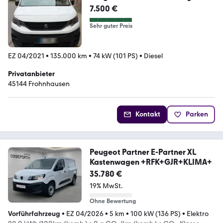
7.500 €
Sehr guter Preis
EZ 04/2021
•
135.000 km
•
74 kW (101 PS)
•
Diesel
Privatanbieter
45144 Frohnhausen
Kontakt
Parken
Peugeot Partner E-Partner XL
Kastenwagen +RFK+GJR+KLIMA+
35.780 €
19% MwSt.
Ohne Bewertung
Vorführfahrzeug
•
EZ 04/2026
•
5 km
•
100 kW (136 PS)
•
Elektro