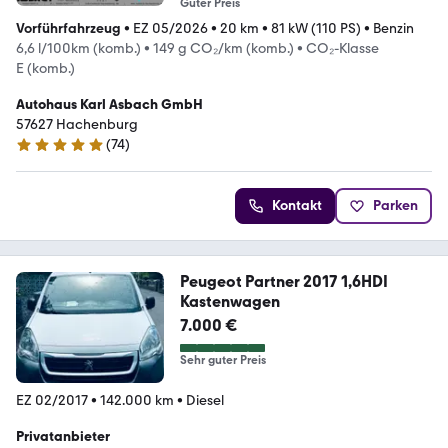
Guter Preis
Vorführfahrzeug
•
EZ 05/2026
•
20 km
•
81 kW (110 PS)
•
Benzin
6,6 l/100km (komb.)
•
149 g CO₂/km (komb.)
•
CO₂-Klasse
E (komb.)
Autohaus Karl Asbach GmbH
57627 Hachenburg
(
74
)
4.8 Sterne
Kontakt
Parken
Peugeot Partner 2017 1,6HDI
Kastenwagen
7.000 €
Sehr guter Preis
EZ 02/2017
•
142.000 km
•
Diesel
Privatanbieter