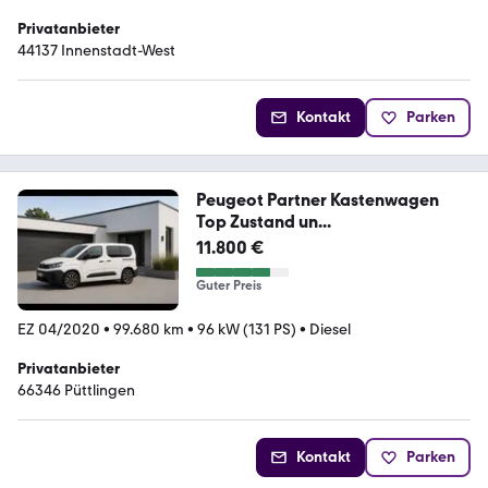
Privatanbieter
44137 Innenstadt-West
Kontakt
Parken
Peugeot Partner Kastenwagen
Top Zustand un...
11.800 €
Guter Preis
EZ 04/2020
•
99.680 km
•
96 kW (131 PS)
•
Diesel
Privatanbieter
66346 Püttlingen
Kontakt
Parken