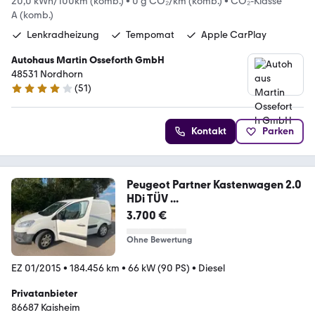
20,0 kWh/100km (komb.)
•
0 g CO₂/km (komb.)
•
CO₂-Klasse
A (komb.)
Lenkradheizung
Tempomat
Apple CarPlay
Autohaus Martin Osseforth GmbH
48531 Nordhorn
(
51
)
4.1 Sterne
Kontakt
Parken
Peugeot Partner Kastenwagen 2.0
HDi TÜV ...
3.700 €
Ohne Bewertung
EZ 01/2015
•
184.456 km
•
66 kW (90 PS)
•
Diesel
Privatanbieter
86687 Kaisheim