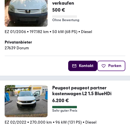
verkaufen
500 €
Ohne Bewertung
EZ 01/2006
•
197.182 km
•
50 kW (68 PS)
•
Diesel
Privatanbieter
27639 Dorum
Kontakt
Parken
Peugeot peugeot partner
kastenwagen L2 1.5 BlueHDi
6.200 €
Sehr guter Preis
EZ 02/2022
•
270.000 km
•
96 kW (131 PS)
•
Diesel