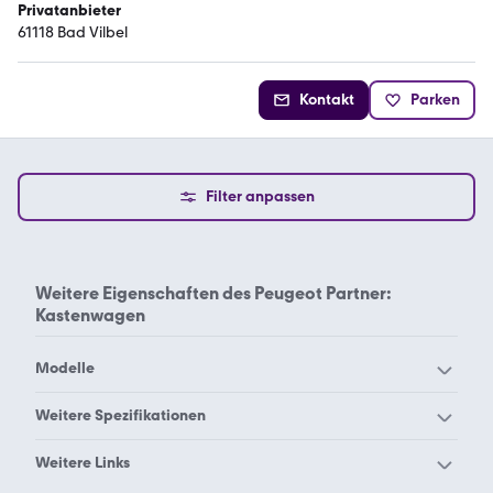
Privatanbieter
61118 Bad Vilbel
Kontakt
Parken
Filter anpassen
Weitere Eigenschaften des
Peugeot Partner:
Kastenwagen
Modelle
Peugeot 1007
Peugeot 104
Weitere Spezifikationen
Peugeot 106
Peugeot 107
Peugeot Partner 1.6
Peugeot Partner 2.0
Weitere Links
Peugeot 108
Peugeot 2008
Peugeot Partner B9
Peugeot Partner Hdi