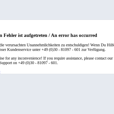
n Fehler ist aufgetreten / An error has occurred
 die verursachten Unannehmlichkeiten zu entschuldigen! Wenn Du Hilfe
unser Kundenservice unter +49 (0)30 - 81097 - 601 zur Verfügung.
se for any inconvenience! If you require assistance, please contact our
upport on +49 (0)30 - 81097 - 601.
e