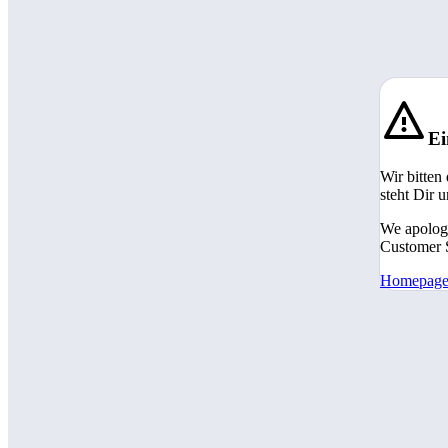
Ei
Wir bitten
steht Dir 
We apologi
Customer S
Homepag