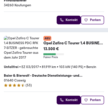
Privatanbieter
34260 Kaufungen
Kontakt
Parken
NEU
Opel Zafira C Tourer 1.4 BUSINESS
PDC RFK 7-SITZER
13.500 €
Fairer Preis
Unfallfrei
•
EZ 03/2017
•
81.919 km
•
103 kW (140 PS)
•
Benzin
Baier & Bierwolf - Deutsche Dienstleistungs- und
Handelsgesellschaft
01640 Coswig
(
53
)
4.4 Sterne
Kontakt
Parken