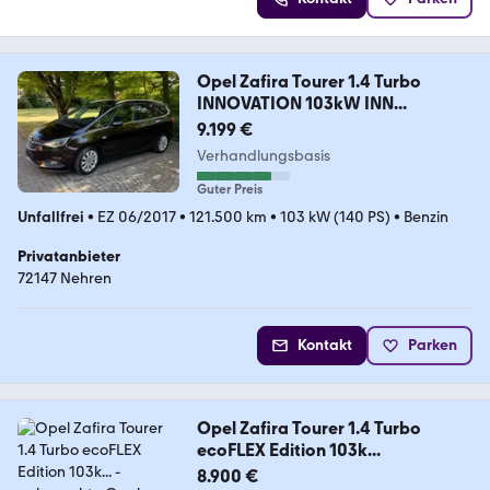
Opel Zafira Tourer 1.4 Turbo
INNOVATION 103kW INN...
9.199 €
Verhandlungsbasis
Guter Preis
Unfallfrei
•
EZ 06/2017
•
121.500 km
•
103 kW (140 PS)
•
Benzin
Privatanbieter
72147 Nehren
Kontakt
Parken
Opel Zafira Tourer 1.4 Turbo
ecoFLEX Edition 103k...
8.900 €