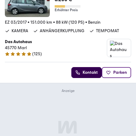
Erhöhter Preis
EZ 03/2017
•
151.000 km
•
88 kW (120 PS)
•
Benzin
KAMERA
ANHÄNGERKUPPLUNG
TEMPOMAT
Das Autohaus
45770 Marl
(
125
)
4.9 Sterne
Kontakt
Parken