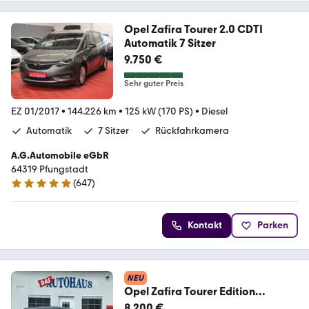
Opel Zafira Tourer 2.0 CDTI
Automatik 7 Sitzer
9.750 €
Sehr guter Preis
EZ 01/2017
•
144.226 km
•
125 kW (170 PS)
•
Diesel
Automatik
7 Sitzer
Rückfahrkamera
A.G.Automobile eGbR
64319 Pfungstadt
(
647
)
4.9 Sterne
Kontakt
Parken
NEU
Opel Zafira Tourer Edition
KAMERA
8.200 €