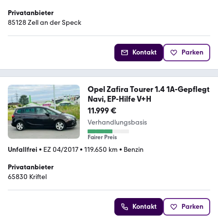
Privatanbieter
85128 Zell an der Speck
Kontakt
Parken
Opel Zafira Tourer 1.4 1A-Gepflegt
Navi, EP-Hilfe V+H
11.999 €
Verhandlungsbasis
Fairer Preis
Unfallfrei
•
EZ 04/2017
•
119.650 km
•
Benzin
Privatanbieter
65830 Kriftel
Kontakt
Parken