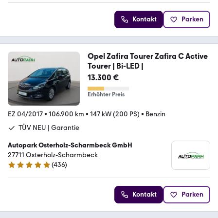
Kontakt
Parken
Opel Zafira Tourer Zafira C Active
Tourer | Bi-LED |
13.300 €
Erhöhter Preis
EZ 04/2017
•
106.900 km
•
147 kW (200 PS)
•
Benzin
TÜV NEU | Garantie
Autopark Osterholz-Scharmbeck GmbH
27711 Osterholz-Scharmbeck
(
436
)
4.9 Sterne
Kontakt
Parken