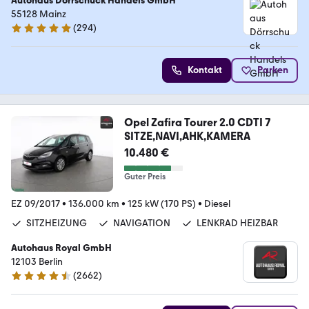
Autohaus Dörrschuck Handels GmbH
55128 Mainz
(
294
)
4.8 Sterne
Kontakt
Parken
Opel Zafira Tourer 2.0 CDTI 7
SITZE,NAVI,AHK,KAMERA
10.480 €
Guter Preis
EZ 09/2017
•
136.000 km
•
125 kW (170 PS)
•
Diesel
SITZHEIZUNG
NAVIGATION
LENKRAD HEIZBAR
Autohaus Royal GmbH
12103 Berlin
(
2662
)
4.6 Sterne