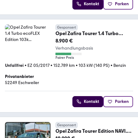
Kontakt
Parken
Gesponsert
Opel Zafira Tourer 1.4 Turbo
ecoFLEX Edition 103k...
8.900 €
Verhandlungsbasis
Fairer Preis
Unfallfrei
•
EZ 05/2017
•
152.789 km
•
103 kW (140 PS)
•
Benzin
Privatanbieter
52249 Eschweiler
Kontakt
Parken
Gesponsert
Opel Zafira Tourer Edition NAVI.
Kamera. PDC. Automat