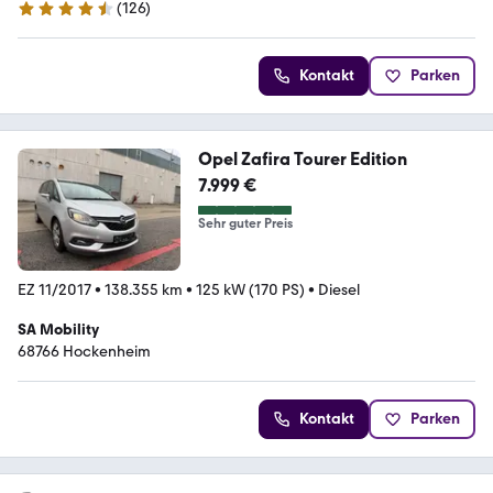
(
126
)
4.6 Sterne
Kontakt
Parken
Opel Zafira Tourer Edition
7.999 €
Sehr guter Preis
EZ 11/2017
•
138.355 km
•
125 kW (170 PS)
•
Diesel
SA Mobility
68766 Hockenheim
Kontakt
Parken