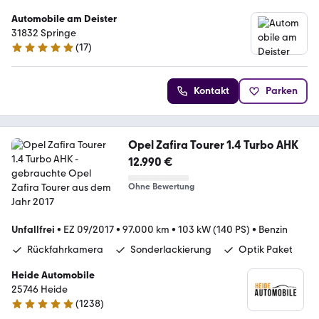
Automobile am Deister
31832 Springe
(
17
)
4.9 Sterne
Kontakt
Parken
Opel Zafira Tourer 1.4 Turbo AHK
12.990 €
Ohne Bewertung
Unfallfrei
•
EZ 09/2017
•
97.000 km
•
103 kW (140 PS)
•
Benzin
Rückfahrkamera
Sonderlackierung
Optik Paket
Heide Automobile
25746 Heide
(
1238
)
4.9 Sterne