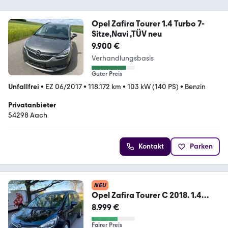
Opel Zafira Tourer 1.4 Turbo 7-
Sitze,Navi ,TÜV neu
9.900 €
Verhandlungsbasis
Guter Preis
Unfallfrei
•
EZ 06/2017
•
118.172 km
•
103 kW (140 PS)
•
Benzin
Privatanbieter
54298 Aach
Kontakt
Parken
NEU
Opel Zafira Tourer C 2018. 1.4
Benzin 7sit...
8.999 €
Fairer Preis