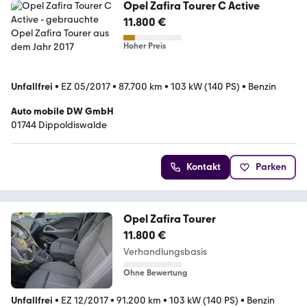
Opel Zafira Tourer C Active
11.800 €
Hoher Preis
Unfallfrei
•
EZ 05/2017
•
87.700 km
•
103 kW (140 PS)
•
Benzin
Auto mobile DW GmbH
01744 Dippoldiswalde
Kontakt
Parken
Opel Zafira Tourer
11.800 €
Verhandlungsbasis
Ohne Bewertung
Unfallfrei
•
EZ 12/2017
•
91.200 km
•
103 kW (140 PS)
•
Benzin