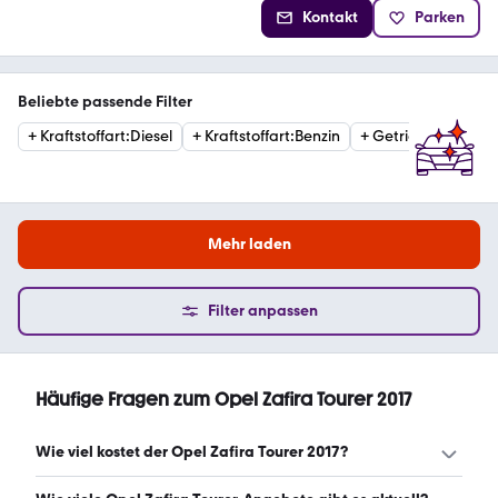
Kontakt
Parken
Beliebte passende Filter
+
Kraftstoffart
:
Diesel
+
Kraftstoffart
:
Benzin
+
Getriebe
:
Automat
Mehr laden
Filter anpassen
Häufige Fragen zum Opel Zafira Tourer 2017
Wie viel kostet der Opel Zafira Tourer 2017?
Ein guter Preis für einen Opel Zafira Tourer 2017 liegt