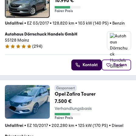
10.990 €
Fairer Preis
Unfallfrei
•
EZ 03/2017
•
128.820 km
•
103 kW (140 PS)
•
Benzin
Autohaus Dörrschuck Handels GmbH
55128 Mainz
(
294
)
4.8 Sterne
Kontakt
Parken
Gesponsert
Opel Zafira Tourer
7.500 €
Verhandlungsbasis
Fairer Preis
Unfallfrei
•
EZ 10/2017
•
202.280 km
•
125 kW (170 PS)
•
Diesel