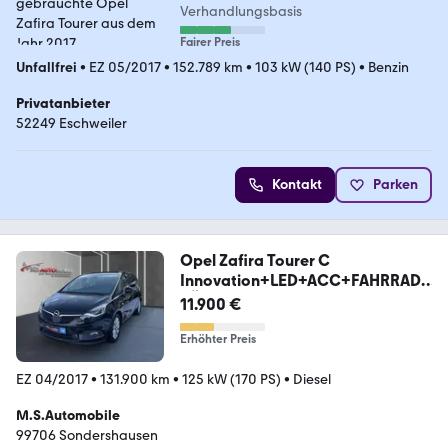
Verhandlungsbasis
Fairer Preis
Unfallfrei
•
EZ 05/2017
•
152.789 km
•
103 kW (140 PS)
•
Benzin
Privatanbieter
52249 Eschweiler
Kontakt
Parken
Opel Zafira Tourer C
Innovation+LED+ACC+FAHRRADT
RÄG.
11.900 €
Erhöhter Preis
EZ 04/2017
•
131.900 km
•
125 kW (170 PS)
•
Diesel
M.S.Automobile
99706 Sondershausen