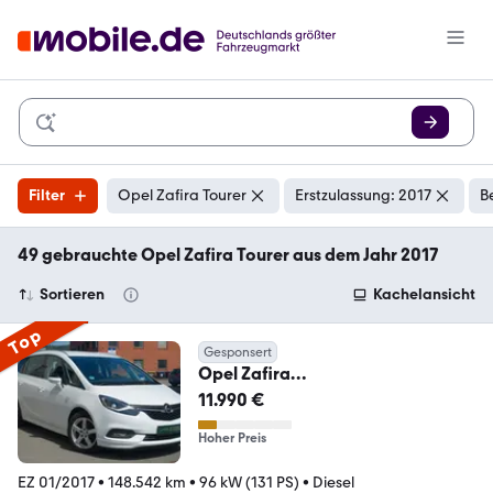
Filter
Opel Zafira Tourer
Erstzulassung: 2017
B
49 gebrauchte Opel Zafira Tourer aus dem Jahr 2017
Sortieren
Kachelansicht
Top
Gesponsert
Opel Zafira
Tourer*INNOVATION*OPC-
11.990 €
LINE*AUTOMATIK*AHK*
Hoher Preis
EZ 01/2017
•
148.542 km
•
96 kW (131 PS)
•
Diesel