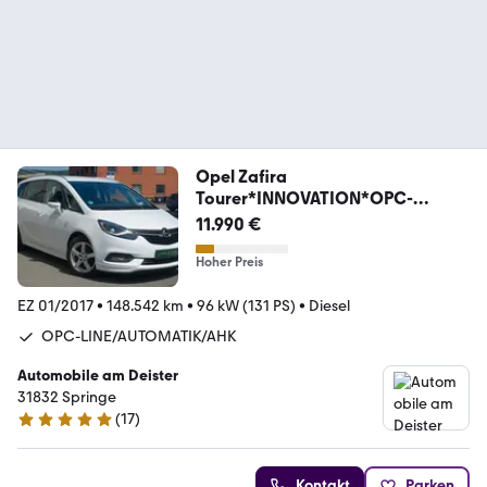
Opel Zafira
Tourer*INNOVATION*OPC-
LINE*AUTOMATIK*AHK*
11.990 €
Hoher Preis
EZ 01/2017
•
148.542 km
•
96 kW (131 PS)
•
Diesel
OPC-LINE/AUTOMATIK/AHK
Automobile am Deister
31832 Springe
(
17
)
4.9 Sterne
Kontakt
Parken