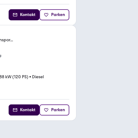
Kontakt
Parken
spor...
g
88 kW (120 PS)
•
Diesel
Kontakt
Parken