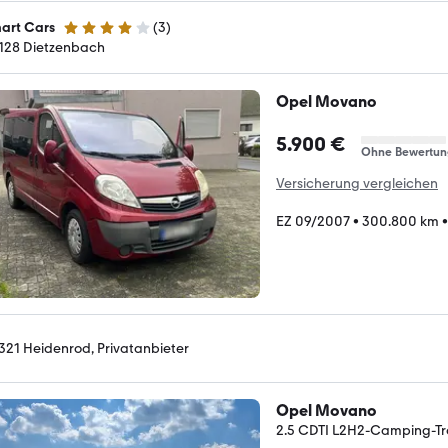
art Cars
(
3
)
3.9 Sterne
128 Dietzenbach
Opel Movano
5.900 €
Ohne Bewertun
Versicherung vergleichen
EZ 09/2007
•
300.800 km
321 Heidenrod, Privatanbieter
Opel Movano
2.5 CDTI L2H2-Camping-Tr