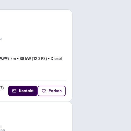
g
9.999 km
•
88 kW (120 PS)
•
Diesel
27
)
Kontakt
Parken
ung