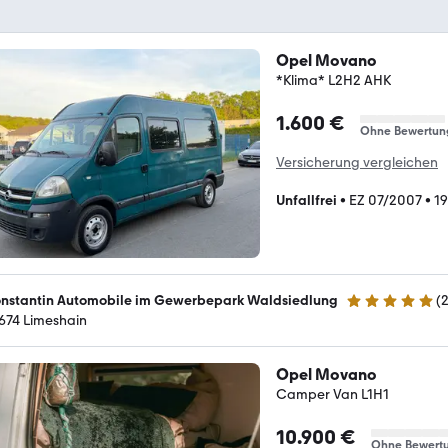
Opel Movano
*Klima* L2H2 AHK
1.600 €
Ohne Bewertun
Versicherung vergleichen
Unfallfrei
•
EZ 07/2007
•
19
nstantin Automobile im Gewerbepark Waldsiedlung
(
5 Sterne
674 Limeshain
Opel Movano
Camper Van L1H1
10.900 €
Ohne Bewert