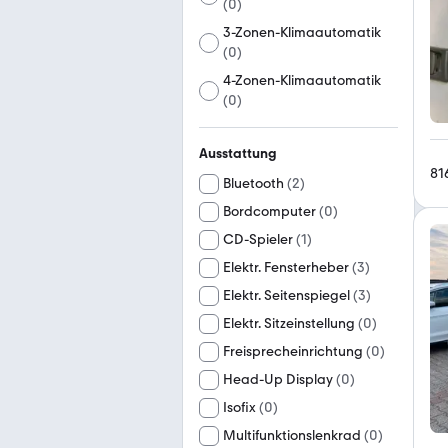
(
0
)
3-Zonen-Klimaautomatik
(
0
)
4-Zonen-Klimaautomatik
(
0
)
Ausstattung
81
Bluetooth
(
2
)
Bordcomputer
(
0
)
CD-Spieler
(
1
)
Elektr. Fensterheber
(
3
)
Elektr. Seitenspiegel
(
3
)
Elektr. Sitzeinstellung
(
0
)
Freisprecheinrichtung
(
0
)
Head-Up Display
(
0
)
Isofix
(
0
)
Multifunktionslenkrad
(
0
)