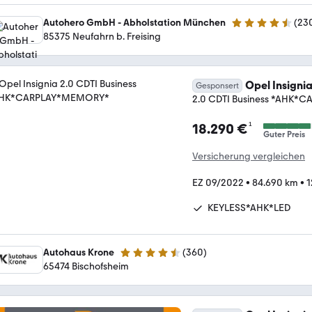
Autohero GmbH - Abholstation München
(
23
4.4 Sterne
85375 Neufahrn b. Freising
Opel Insigni
Gesponsert
2.0 CDTI Business *AHK
¹
18.290 €
Guter Preis
Versicherung vergleichen
EZ 09/2022
•
84.690 km
•
1
KEYLESS*AHK*LED
Autohaus Krone
(
360
)
4.6 Sterne
65474 Bischofsheim