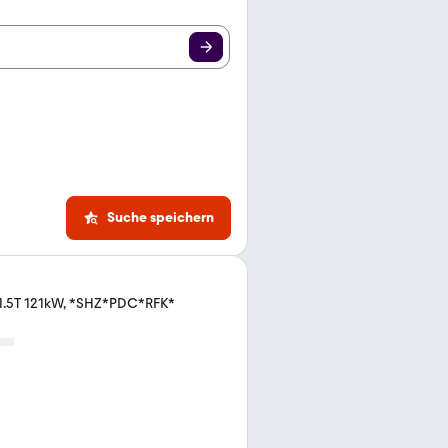
Suche speichern
a
1.5T 121kW, *SHZ*PDC*RFK*