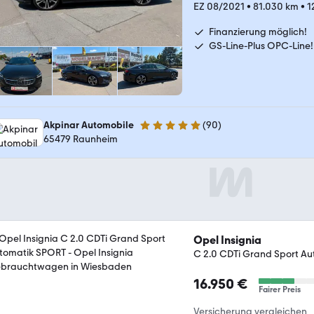
EZ 08/2021
•
81.030 km
•
1
Finanzierung möglich!
GS-Line-Plus OPC-Line!
Akpinar Automobile
(
90
)
4.8 Sterne
65479 Raunheim
Opel Insignia
C 2.0 CDTi Grand Sport A
16.950 €
Fairer Preis
Versicherung vergleichen