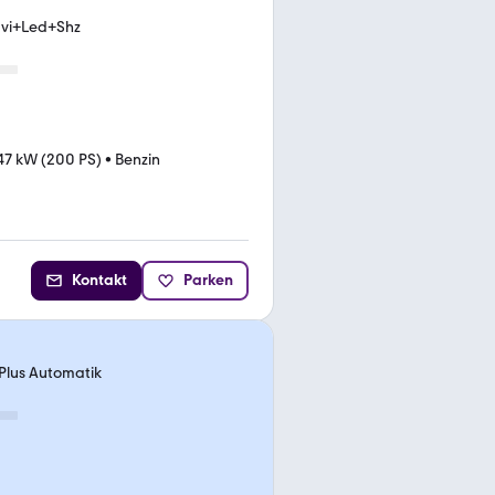
a
avi+Led+Shz
47 kW (200 PS)
•
Benzin
Kontakt
Parken
Plus Automatik