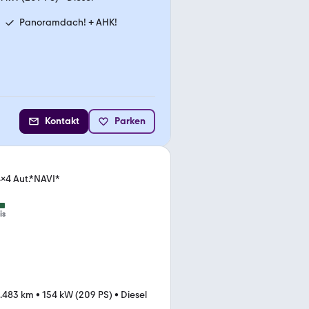
Panoramdach! + AHK!
Kontakt
Parken
a
4x4 Aut.*NAVI*
is
.483 km
•
154 kW (209 PS)
•
Diesel