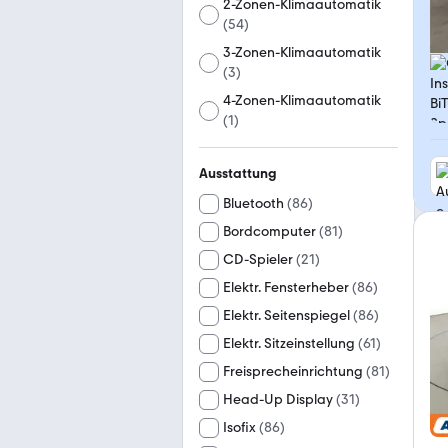
2-Zonen-Klimaautomatik
(
54
)
3-Zonen-Klimaautomatik
(
3
)
4-Zonen-Klimaautomatik
(
1
)
Ausstattung
Bluetooth
(
86
)
Bordcomputer
(
81
)
CD-Spieler
(
21
)
Elektr. Fensterheber
(
86
)
Elektr. Seitenspiegel
(
86
)
Elektr. Sitzeinstellung
(
61
)
Freisprecheinrichtung
(
81
)
Head-Up Display
(
31
)
Isofix
(
86
)