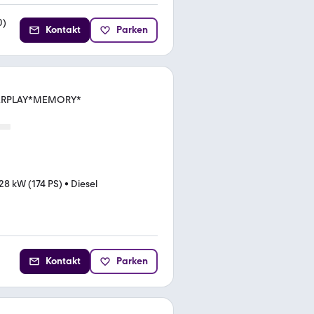
0
)
Kontakt
Parken
a
*CARPLAY*MEMORY*
28 kW (174 PS)
•
Diesel
Kontakt
Parken