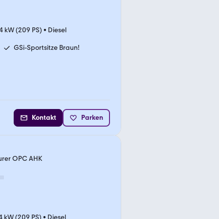
4 kW (209 PS)
•
Diesel
GSi-Sportsitze Braun!
Kontakt
Parken
ourer OPC AHK
4 kW (209 PS)
•
Diesel