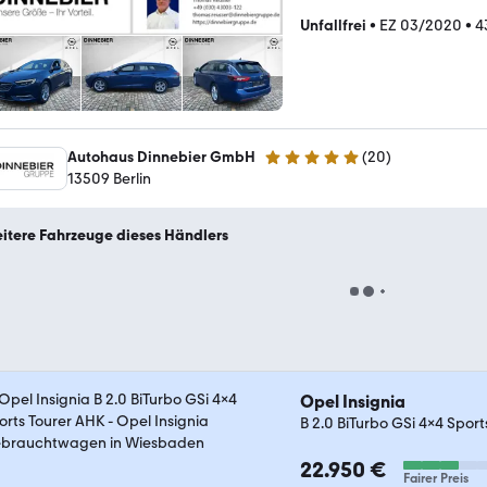
Unfallfrei
•
EZ 03/2020
•
4
Autohaus Dinnebier GmbH
(
20
)
5 Sterne
13509 Berlin
itere Fahrzeuge dieses Händlers
Opel Insignia
B 2.0 BiTurbo GSi 4x4 Spor
22.950 €
Fairer Preis