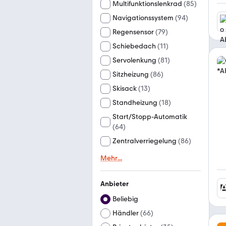
Multifunktionslenkrad
(
85
)
Navigationssystem
(
94
)
Regensensor
(
79
)
Schiebedach
(
11
)
Servolenkung
(
81
)
Sitzheizung
(
86
)
Skisack
(
13
)
Standheizung
(
18
)
Start/Stopp-Automatik
(
64
)
Zentralverriegelung
(
86
)
Mehr
...
Anbieter
Beliebig
Händler
(
66
)