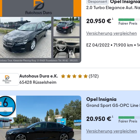
Opel Insigni
Gesponsert
2.0 Turbo Elegance Aut. N
¹
20.950 €
Fairer Preis
Versicherung vergleichen
EZ 04/2022
•
71.900 km
•
1
Autohaus Dura e.K.
(
512
)
4.8 Sterne
65428 Rüsselsheim
Opel Insignia
Grand Sport GS-OPC Line 
¹
20.950 €
Fairer Preis
Versicherung vergleichen