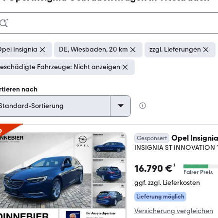
pel Insignia
DE, Wiesbaden, 20 km
zzgl. Lieferungen
eschädigte Fahrzeuge: Nicht anzeigen
rtieren nach
p
Opel Insigni
Gesponsert
INSIGNIA ST INNOVATION 
¹
16.790 €
Fairer Preis
ggf. zzgl. Lieferkosten
Lieferung möglich
Versicherung vergleichen