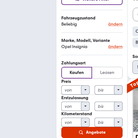
Fahrzeugzustand
Beliebig
ändern
O
Marke, Modell, Variante
B
Opel Insignia
ändern
So
Zahlungsart
Kaufen
Leasen
Preis
To
Erstzulassung
Kilometerstand
Angebote