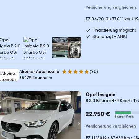
Versicherung vergleichen
EZ 04/2019
•
77.011 km
•
15
Finanzierung möglich!
Standhzg! + AHK!
Akpinar Automobile
(
90
)
4.8 Sterne
65479 Raunheim
Opel Insignia
B 2.0 BiTurbo 4x4 Sports T
22.950 €
Fairer Preis
Versicherung vergleichen
EZ 11/2019
•
87.689 km
•
15