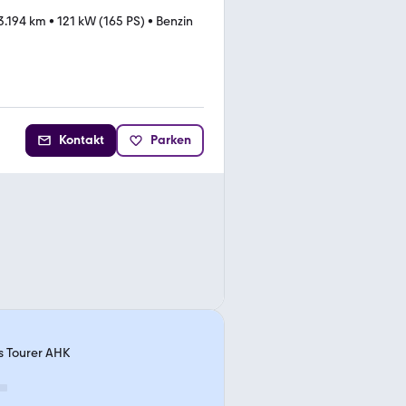
3.194 km
•
121 kW (165 PS)
•
Benzin
Kontakt
Parken
ts Tourer AHK