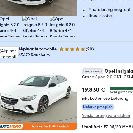
Finanzierung möglich!
Braun-Leder!
Akpinar Automobile
(
90
)
4.8 Sterne
65479 Raunheim
Opel Insigni
Gesponsert
Grand Sport 2.0 CDTI GSi 
19.830 €
Sehr guter Pre
inkl. kostenlose Lieferung
Lieferung möglich
Versicherung vergleichen
Unfallfrei
•
EZ 05/2019
•
81