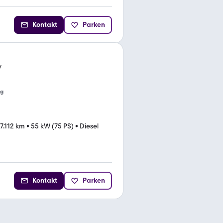
Kontakt
Parken
y
ng
17.112 km
•
55 kW (75 PS)
•
Diesel
Kontakt
Parken