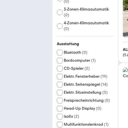
(
0
)
3-Zonen-Klimaautomatik
(
0
)
4-Zonen-Klimaautomatik
(
0
)
Ausstattung
AL
Bluetooth
(
0
)
IT
Bordcomputer
(
1
)
CD-Spieler
(
2
)
Elektr. Fensterheber
(
19
)
Elektr. Seitenspiegel
(
14
)
Elektr. Sitzeinstellung
(
0
)
Freisprecheinrichtung
(
0
)
Head-Up Display
(
0
)
Isofix
(
2
)
Multifunktionslenkrad
(
1
)