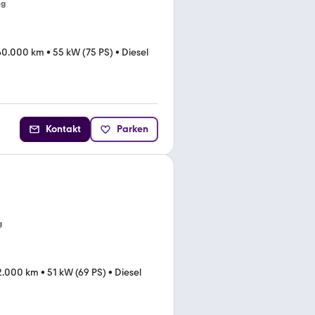
ng
60.000 km
•
55 kW (75 PS)
•
Diesel
Kontakt
Parken
g
2.000 km
•
51 kW (69 PS)
•
Diesel