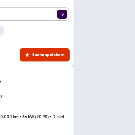
Suche speichern
y
ng
30.000 km
•
66 kW (90 PS)
•
Diesel