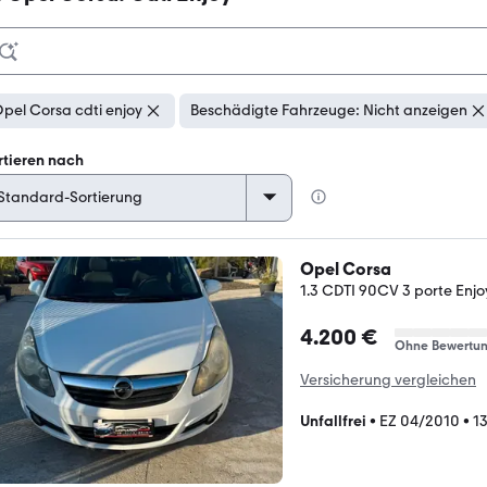
pel Corsa cdti enjoy
Beschädigte Fahrzeuge: Nicht anzeigen
rtieren nach
Opel Corsa
1.3 CDTI 90CV 3 porte Enjo
4.200 €
Ohne Bewertu
Versicherung vergleichen
Unfallfrei
•
EZ 04/2010
•
1