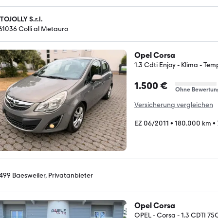
TOJOLLY S.r.l.
-61036 Colli al Metauro
Opel Corsa
1.3 Cdti Enjoy - Klima - T
1.500 €
Ohne Bewertun
Versicherung vergleichen
EZ 06/2011
•
180.000 km
•
499 Baesweiler, Privatanbieter
Opel Corsa
OPEL - Corsa - 1.3 CDTI 75C