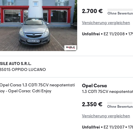
2.700 €
Ohne Bewertu
Versicherung vergleichen
Unfallfrei
•
EZ 11/2008
•
17
SILE AUTO S.R.L.
-85015 OPPIDO LUCANO
Opel Corsa
1.3 CDTI 75CV neopatentat
2.350 €
Ohne Bewertun
Versicherung vergleichen
Unfallfrei
•
EZ 11/2007
•
17