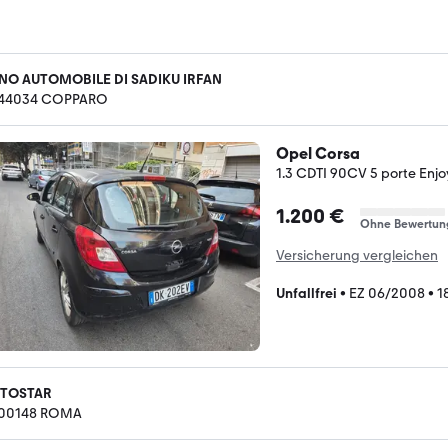
NO AUTOMOBILE DI SADIKU IRFAN
-44034 COPPARO
Opel Corsa
1.3 CDTI 90CV 5 porte Enjo
1.200 €
Ohne Bewertun
Versicherung vergleichen
Unfallfrei
•
EZ 06/2008
•
1
TOSTAR
-00148 ROMA