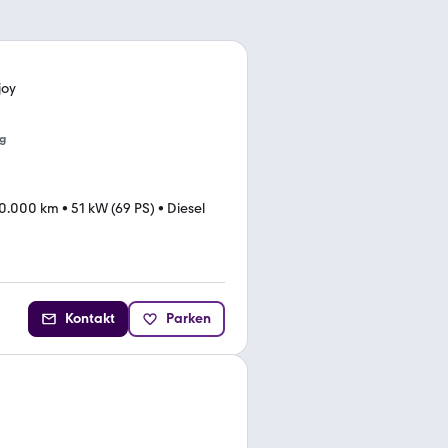
joy
g
0.000 km
•
51 kW (69 PS)
•
Diesel
Kontakt
Parken