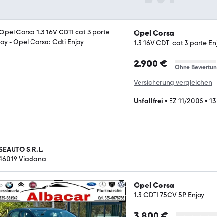
Opel Corsa
1.3 16V CDTI cat 3 porte En
2.900 €
Ohne Bewertun
Versicherung vergleichen
Unfallfrei
•
EZ 11/2005
•
13
SEAUTO S.R.L.
-46019 Viadana
Opel Corsa
1.3 CDTI 75CV 5P. Enjoy
3.800 €