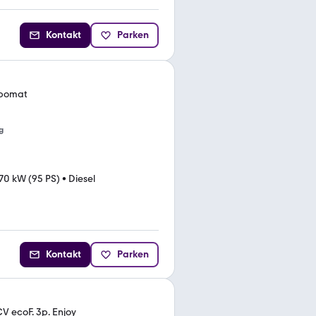
Kontakt
Parken
empomat
g
70 kW (95 PS)
•
Diesel
Kontakt
Parken
V ecoF. 3p. Enjoy