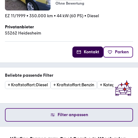
Ohne Bewertung
EZ 11/1999
•
350.000 km
•
44 kW (60 PS)
•
Diesel
Privatanbieter
55262 Heidesheim
Kontakt
Parken
Beliebte passende Filter
+
Kraftstoffart
:
Diesel
+
Kraftstoffart
:
Benzin
+
Kategorie
:
Van
Filter anpassen