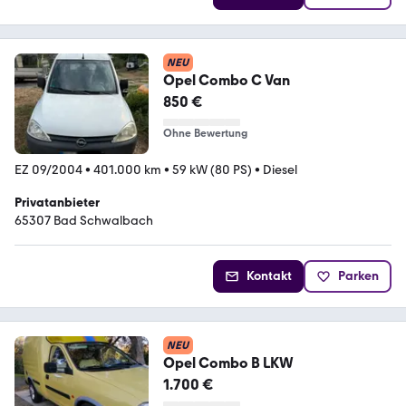
NEU
Opel Combo C Van
850 €
Ohne Bewertung
EZ 09/2004
•
401.000 km
•
59 kW (80 PS)
•
Diesel
Privatanbieter
65307 Bad Schwalbach
Kontakt
Parken
NEU
Opel Combo B LKW
1.700 €