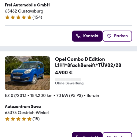
Frei Automobile GmbH
65462 Gustavsburg
(
154
)
5 Sterne
Kontakt
Parken
Opel Combo D Edition
L1H1*8fachBereift*TÜV02/28
4.900 €
Ohne Bewertung
EZ 07/2013
•
184.200 km
•
70 kW (95 PS)
•
Benzin
Autozentrum Sava
65375 Oestrich-Winkel
(
15
)
5 Sterne