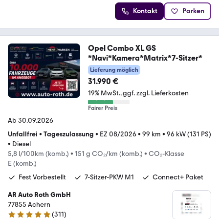
Kontakt
Parken
Opel Combo XL GS
*Navi*Kamera*Matrix*7-Sitzer*
Lieferung möglich
31.990 €
19% MwSt.
ggf. zzgl. Lieferkosten
Fairer Preis
Ab 30.09.2026
Unfallfrei
•
Tageszulassung
•
EZ 08/2026
•
99 km
•
96 kW (131 PS)
•
Diesel
5,8 l/100km (komb.)
•
151 g CO₂/km (komb.)
•
CO₂-Klasse
E (komb.)
Fest Vorbestellt
7-Sitzer-PKW M1
Connect+ Paket
AR Auto Roth GmbH
77855 Achern
(
311
)
4.9 Sterne