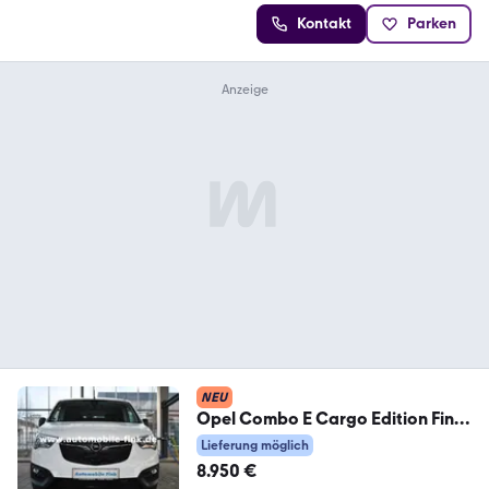
Kontakt
Parken
NEU
Opel Combo E Cargo Edition Fina.
ab 88 € /Monat mögl.
Lieferung möglich
8.950 €