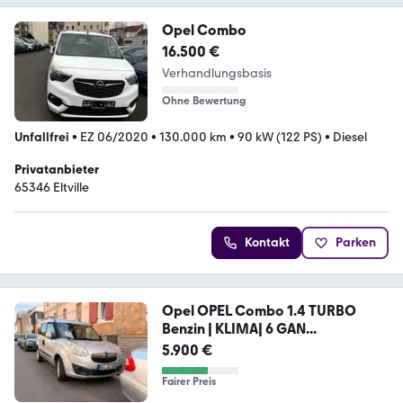
Opel Combo
16.500 €
Verhandlungsbasis
Ohne Bewertung
Unfallfrei
•
EZ 06/2020
•
130.000 km
•
90 kW (122 PS)
•
Diesel
Privatanbieter
65346 Eltville
Kontakt
Parken
Opel OPEL Combo 1.4 TURBO
Benzin | KLIMA| 6 GAN...
5.900 €
Fairer Preis