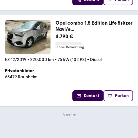
Opel combo 1,5 Edition Life 5sitzer
Navi/e...
4.790 €
Ohne Bewertung
EZ 12/2019
•
220.000 km
•
75 kW (102 PS)
•
Diesel
Privatanbieter
65479 Raunheim
Kontakt
Parken