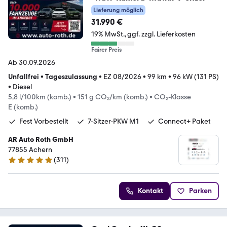
Lieferung möglich
31.990 €
19% MwSt.
ggf. zzgl. Lieferkosten
Fairer Preis
Ab 30.09.2026
Unfallfrei
•
Tageszulassung
•
EZ 08/2026
•
99 km
•
96 kW (131 PS)
•
Diesel
5,8 l/100km (komb.)
•
151 g CO₂/km (komb.)
•
CO₂-Klasse
E (komb.)
Fest Vorbestellt
7-Sitzer-PKW M1
Connect+ Paket
AR Auto Roth GmbH
77855 Achern
(
311
)
4.9 Sterne
Kontakt
Parken