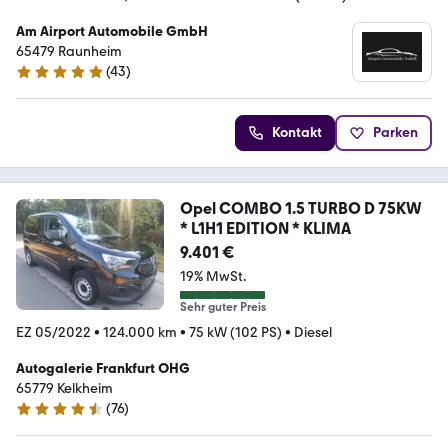
Am Airport Automobile GmbH
65479 Raunheim
(
43
)
5 Sterne
Kontakt
Parken
Opel COMBO 1.5 TURBO D 75KW
* L1H1 EDITION * KLIMA
9.401 €
19% MwSt.
Sehr guter Preis
EZ 05/2022
•
124.000 km
•
75 kW (102 PS)
•
Diesel
Autogalerie Frankfurt OHG
65779 Kelkheim
(
76
)
4.5 Sterne