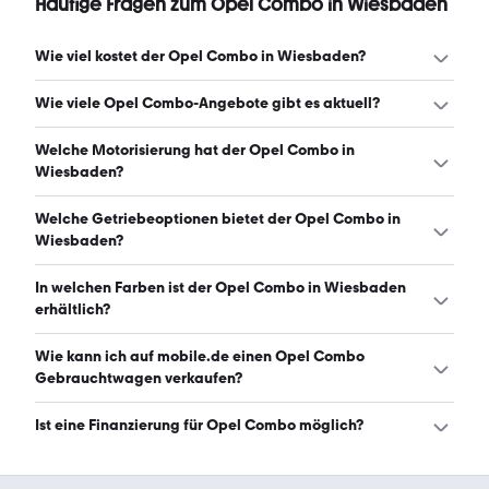
Häufige Fragen zum Opel Combo in Wiesbaden
Wie viel kostet der Opel Combo in Wiesbaden?
Ein guter Preis für einen Opel Combo in Wiesbaden liegt
Wie viele Opel Combo-Angebote gibt es aktuell?
zwischen 4.542 € und 12.712 €. (Stand: 8.8.2026)
Es gibt insgesamt 20 Opel Combo bei mobile.de, davon
Welche Motorisierung hat der Opel Combo in
20 Gebraucht- und 0 Neuwagen. (Stand: 8.8.2026)
Wiesbaden?
Der Opel Combo in Wiesbaden hat Leistungen zwischen
Welche Getriebeoptionen bietet der Opel Combo in
73 und 131 PS. (Stand: 8.8.2026)
Wiesbaden?
Der Opel Combo in Wiesbaden ist mit manuellem und
In welchen Farben ist der Opel Combo in Wiesbaden
automatischem Getriebe erhältlich. (Stand: 8.8.2026)
erhältlich?
Den Opel Combo in Wiesbaden gibt es in folgenden
Wie kann ich auf mobile.de einen Opel Combo
Farben: weiß, blau, schwarz, grau, silber und gelb. Die
Gebrauchtwagen verkaufen?
häufigste Farbe ist weiß. (Stand: 8.8.2026)
Alle Informationen zum Verkauf an mobile.de-
Ist eine Finanzierung für Opel Combo möglich?
Ankaufstationen oder per Inserat auf mobile.de gibt es
auf unserer
Auto verkaufen
Seite.
Ja, ein Großteil der Angebote auf mobile.de kann