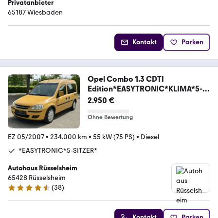
Privatanbieter
65187 Wiesbaden
Kontakt
Parken
Opel Combo 1.3 CDTI
Edition*EASYTRONIC*KLIMA*5-
SITZER
2.950 €
Ohne Bewertung
EZ 05/2007
•
234.000 km
•
55 kW (75 PS)
•
Diesel
*EASYTRONIC*5-SITZER*
Autohaus Rüsselsheim
65428 Rüsselsheim
(
38
)
4.4 Sterne
Kontakt
Parken