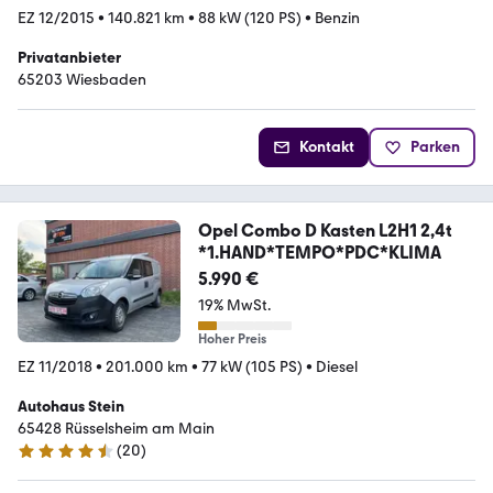
EZ 12/2015
•
140.821 km
•
88 kW (120 PS)
•
Benzin
Privatanbieter
65203 Wiesbaden
Kontakt
Parken
Opel Combo D Kasten L2H1 2,4t
*1.HAND*TEMPO*PDC*KLIMA
5.990 €
19% MwSt.
Hoher Preis
EZ 11/2018
•
201.000 km
•
77 kW (105 PS)
•
Diesel
Autohaus Stein
65428 Rüsselsheim am Main
(
20
)
4.5 Sterne