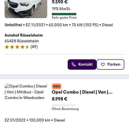
9.590 €
19% MwSt.
Sehr guter Preis
Unfallfrei
•
EZ 11/2021
•
62.000 km
•
75 kW (102 PS)
•
Diesel
Autohof Rüsselsheim
65428 Rüsselsheim
(
49
)
4.7 Sterne
Kontakt
Parken
NEU
Opel Combo | Diesel | Van |
Minibus
8.998 €
Ohne Bewertung
EZ 01/2022
•
132.000 km
•
Diesel