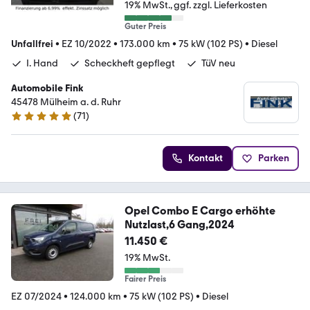
19% MwSt.
ggf. zzgl. Lieferkosten
Guter Preis
Unfallfrei
•
EZ 10/2022
•
173.000 km
•
75 kW (102 PS)
•
Diesel
I. Hand
Scheckheft gepflegt
TüV neu
Automobile Fink
45478 Mülheim a. d. Ruhr
(
71
)
5 Sterne
Kontakt
Parken
Opel Combo E Cargo erhöhte
Nutzlast,6 Gang,2024
11.450 €
19% MwSt.
Fairer Preis
EZ 07/2024
•
124.000 km
•
75 kW (102 PS)
•
Diesel