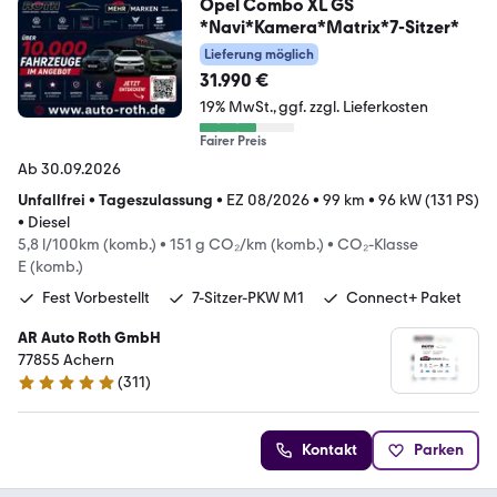
Opel Combo XL GS
*Navi*Kamera*Matrix*7-Sitzer*
Lieferung möglich
31.990 €
19% MwSt.
ggf. zzgl. Lieferkosten
Fairer Preis
Ab 30.09.2026
Unfallfrei
•
Tageszulassung
•
EZ 08/2026
•
99 km
•
96 kW (131 PS)
•
Diesel
5,8 l/100km (komb.)
•
151 g CO₂/km (komb.)
•
CO₂-Klasse
E (komb.)
Fest Vorbestellt
7-Sitzer-PKW M1
Connect+ Paket
AR Auto Roth GmbH
77855 Achern
(
311
)
4.9 Sterne
Kontakt
Parken