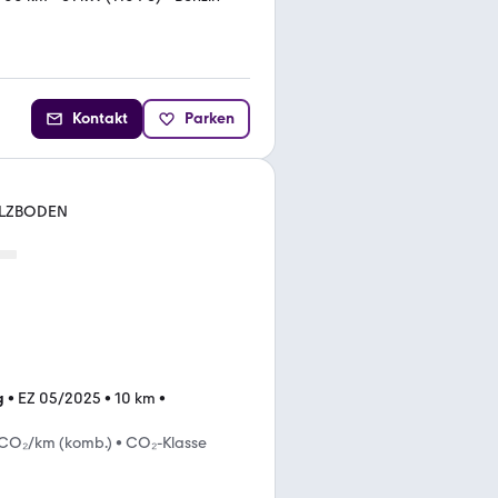
Kontakt
Parken
HOLZBODEN
g
•
EZ 05/2025
•
10 km
•
 CO₂/km (komb.)
•
CO₂-Klasse