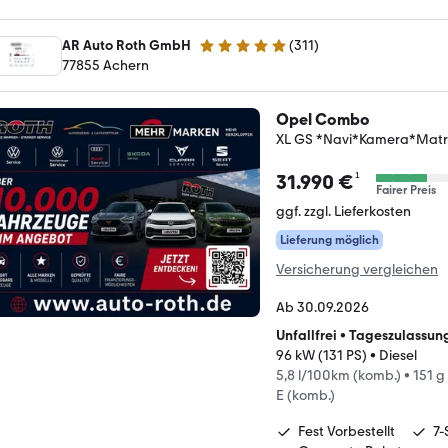
AR Auto Roth GmbH
(
311
)
4.9 Sterne
77855 Achern
Opel Combo
XL GS *Navi*Kamera*Matri
¹
31.990 €
Fairer Preis
ggf. zzgl. Lieferkosten
Lieferung möglich
Versicherung vergleichen
Ab 30.09.2026
Unfallfrei
•
Tageszulassun
96 kW (131 PS)
•
Diesel
5,8 l/100km (komb.)
•
151 g
E (komb.)
Fest Vorbestellt
7-