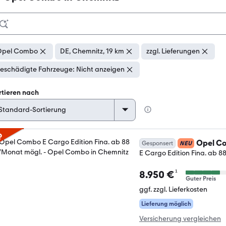
Opel Combo
DE, Chemnitz, 19 km
zzgl. Lieferungen
eschädigte Fahrzeuge: Nicht anzeigen
rtieren nach
p
Opel C
Gesponsert
NEU
E Cargo Edition Fina. ab 8
¹
8.950 €
Guter Preis
ggf. zzgl. Lieferkosten
Lieferung möglich
Versicherung vergleichen