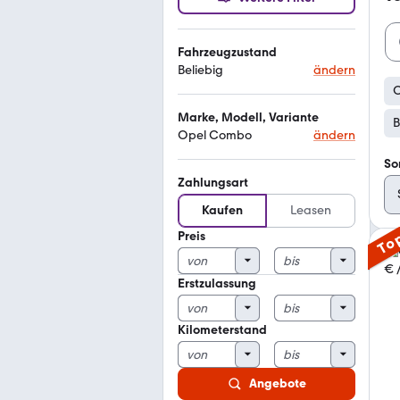
Fahrzeugzustand
Beliebig
ändern
Marke, Modell, Variante
B
Opel Combo
ändern
So
Zahlungsart
Kaufen
Leasen
Preis
To
Erstzulassung
Kilometerstand
Angebote