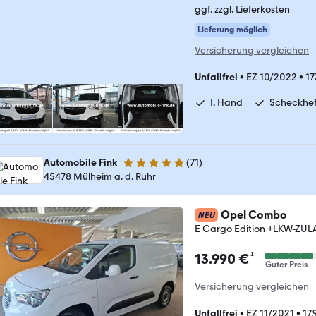
ggf. zzgl. Lieferkosten
Lieferung möglich
Versicherung vergleichen
Unfallfrei
•
EZ 10/2022
•
17
I. Hand
Scheckhef
Automobile Fink
(
71
)
5 Sterne
45478 Mülheim a. d. Ruhr
Opel Combo
NEU
E Cargo Edition +LKW-Z
¹
13.990 €
Guter Preis
Versicherung vergleichen
Unfallfrei
•
EZ 11/2021
•
17