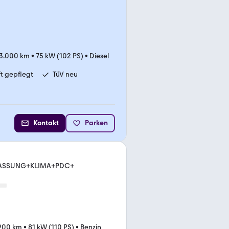
3.000 km
•
75 kW (102 PS)
•
Diesel
t gepflegt
TüV neu
Kontakt
Parken
ULASSUNG+KLIMA+PDC+
.900 km
•
81 kW (110 PS)
•
Benzin