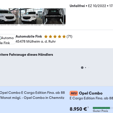
Unfallfrei
•
EZ 10/2022
•
17
Automobile Fink
(
71
)
5 Sterne
45478 Mülheim a. d. Ruhr
itere Fahrzeuge dieses Händlers
Opel Combo
NEU
E Cargo Edition Fina. ab 8
¹
8.950 €
Guter Preis