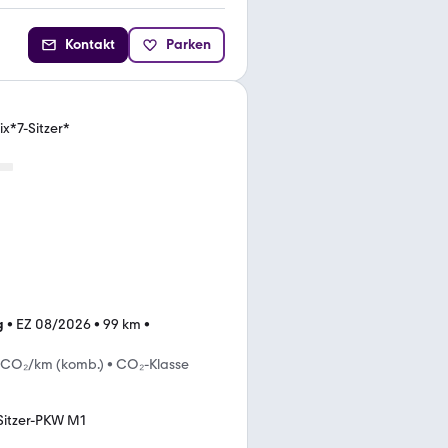
Kontakt
Parken
x*7-Sitzer*
g
•
EZ 08/2026
•
99 km
•
 CO₂/km (komb.)
•
CO₂-Klasse
Sitzer-PKW M1