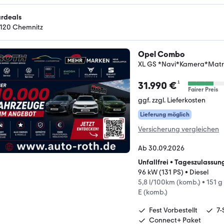
rdeals
120 Chemnitz
Opel Combo
XL GS *Navi*Kamera*Matri
¹
31.990 €
Fairer Preis
ggf. zzgl. Lieferkosten
Lieferung möglich
Versicherung vergleichen
Ab 30.09.2026
Unfallfrei
•
Tageszulassun
96 kW (131 PS)
•
Diesel
5,8 l/100km (komb.)
•
151 g
E (komb.)
Fest Vorbestellt
7-
Connect+ Paket