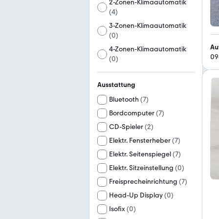
2-Zonen-Klimaautomatik
(
4
)
3-Zonen-Klimaautomatik
(
0
)
Au
4-Zonen-Klimaautomatik
09
(
0
)
Ausstattung
Bluetooth
(
7
)
Bordcomputer
(
7
)
CD-Spieler
(
2
)
Elektr. Fensterheber
(
7
)
Elektr. Seitenspiegel
(
7
)
Elektr. Sitzeinstellung
(
0
)
Freisprecheinrichtung
(
7
)
Head-Up Display
(
0
)
Isofix
(
0
)