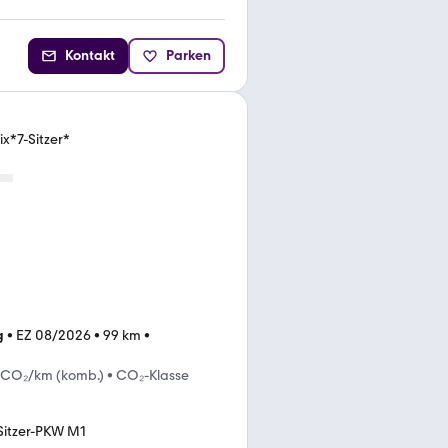
Kontakt
Parken
x*7-Sitzer*
g
•
EZ 08/2026
•
99 km
•
 CO₂/km (komb.)
•
CO₂-Klasse
Sitzer-PKW M1