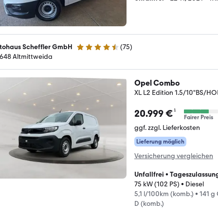
tohaus Scheffler GmbH
(
75
)
4.3 Sterne
648 Altmittweida
Opel Combo
XL L2 Edition 1.5/10"BS/
¹
20.999 €
Fairer Preis
ggf. zzgl. Lieferkosten
Lieferung möglich
Versicherung vergleichen
Unfallfrei
•
Tageszulassun
75 kW (102 PS)
•
Diesel
5,1 l/100km (komb.)
•
141 g
D (komb.)