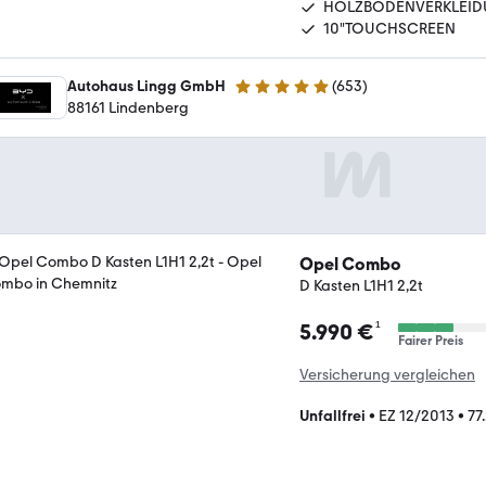
HOLZBODENVERKLEI
10"TOUCHSCREEN
Autohaus Lingg GmbH
(
653
)
5 Sterne
88161 Lindenberg
Opel Combo
D Kasten L1H1 2,2t
¹
5.990 €
Fairer Preis
Versicherung vergleichen
Unfallfrei
•
EZ 12/2013
•
77