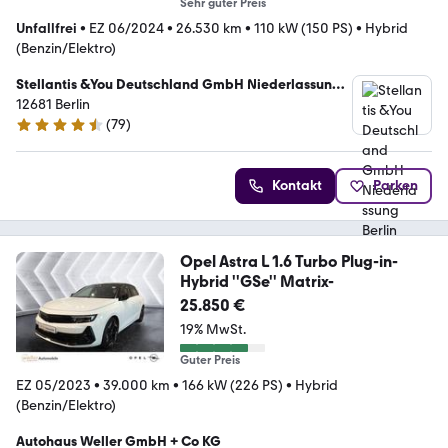
Sehr guter Preis
Unfallfrei
•
EZ 06/2024
•
26.530 km
•
110 kW (150 PS)
•
Hybrid
(Benzin/Elektro)
Stellantis &You Deutschland GmbH Niederlassung
Berlin Marzahn
12681 Berlin
(
79
)
4.6 Sterne
Kontakt
Parken
Opel Astra L 1.6 Turbo Plug-in-
Hybrid ''GSe'' Matrix-
25.850 €
19% MwSt.
Guter Preis
EZ 05/2023
•
39.000 km
•
166 kW (226 PS)
•
Hybrid
(Benzin/Elektro)
Autohaus Weller GmbH + Co KG