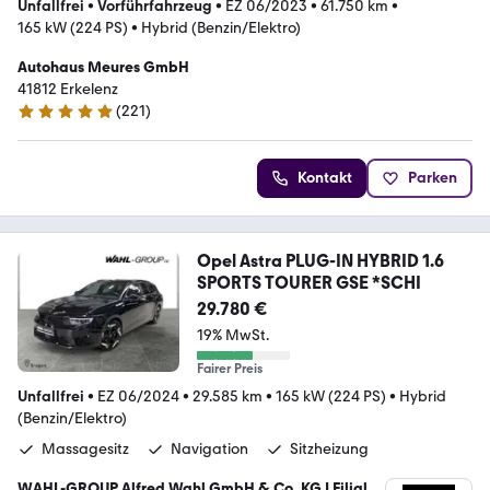
Unfallfrei
•
Vorführfahrzeug
•
EZ 06/2023
•
61.750 km
•
165 kW (224 PS)
•
Hybrid (Benzin/Elektro)
Autohaus Meures GmbH
41812 Erkelenz
(
221
)
4.9 Sterne
Kontakt
Parken
Opel Astra PLUG-IN HYBRID 1.6
SPORTS TOURER GSE *SCHI
29.780 €
19% MwSt.
Fairer Preis
Unfallfrei
•
EZ 06/2024
•
29.585 km
•
165 kW (224 PS)
•
Hybrid
(Benzin/Elektro)
Massagesitz
Navigation
Sitzheizung
WAHL-GROUP Alfred Wahl GmbH & Co. KG | Filiale