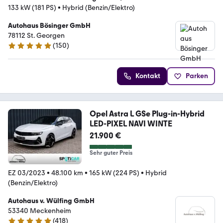
133 kW (181 PS)
•
Hybrid (Benzin/Elektro)
Autohaus Bösinger GmbH
78112 St. Georgen
(
150
)
5 Sterne
Kontakt
Parken
Opel Astra L GSe Plug-in-Hybrid
LED-PIXEL NAVI WINTE
21.900 €
Sehr guter Preis
EZ 03/2023
•
48.100 km
•
165 kW (224 PS)
•
Hybrid
(Benzin/Elektro)
Autohaus v. Wülfing GmbH
53340 Meckenheim
(
418
)