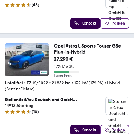
(
48
)
4.6 Sterne
Kontakt
Parken
Opel Astra L Sports Tourer GSe
Plug-in-Hybrid
27.290 €
19% MwSt.
Fairer Preis
Unfallfrei
•
EZ 12/2022
•
21.832 km
•
132 kW (179 PS)
•
Hybrid
(Benzin/Elektro)
Stellantis &You Deutschland GmbH
Gebrauchtwagenzentrum Jüterbog
14913 Jüterbog
(
15
)
4.7 Sterne
Kontakt
Parken