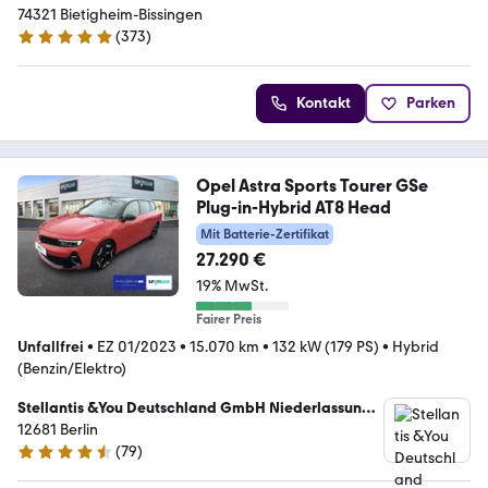
74321 Bietigheim-Bissingen
(
373
)
4.8 Sterne
Kontakt
Parken
Opel Astra Sports Tourer GSe
Plug-in-Hybrid AT8 Head
Mit Batterie-Zertifikat
27.290 €
19% MwSt.
Fairer Preis
Unfallfrei
•
EZ 01/2023
•
15.070 km
•
132 kW (179 PS)
•
Hybrid
(Benzin/Elektro)
Stellantis &You Deutschland GmbH Niederlassung
Berlin Marzahn
12681 Berlin
(
79
)
4.6 Sterne