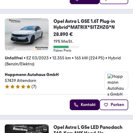
Opel Astra L GSE 1.6T Plug-in
Hybrid*MATRIX*SITZHZG*N
28.890 €
19% MwSt.
Fairer Preis
Unfallfrei
•
EZ 03/2023
•
12.355 km
•
165 kW (224 PS)
•
Hybrid
(Benzin/Elektro)
Hoppmann Autohaus GmbH
57439 Attendorn
(
7
)
4.9 Sterne
Kontakt
Parken
Opel Astra L GSe LED Panodach