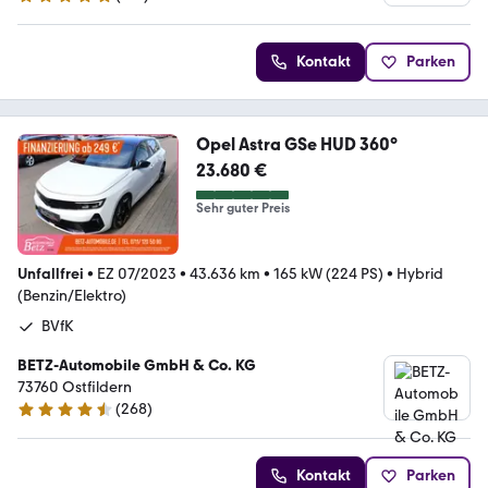
5 Sterne
Kontakt
Parken
Opel Astra GSe HUD 360°
23.680 €
Sehr guter Preis
Unfallfrei
•
EZ 07/2023
•
43.636 km
•
165 kW (224 PS)
•
Hybrid
(Benzin/Elektro)
BVfK
BETZ-Automobile GmbH & Co. KG
73760 Ostfildern
(
268
)
4.7 Sterne
Kontakt
Parken