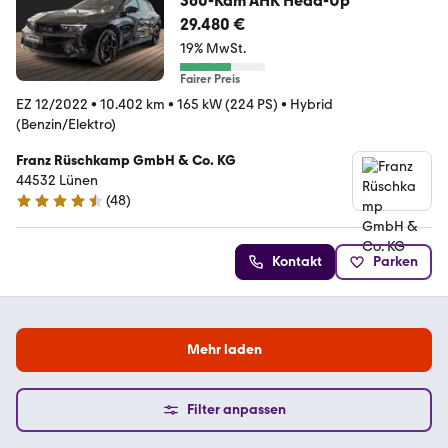
360-Kam AHK Head-Up
29.480 €
19% MwSt.
Fairer Preis
EZ 12/2022
•
10.402 km
•
165 kW (224 PS)
•
Hybrid
(Benzin/Elektro)
Franz Rüschkamp GmbH & Co. KG
44532 Lünen
(
48
)
4.6 Sterne
Kontakt
Parken
Mehr laden
Filter anpassen