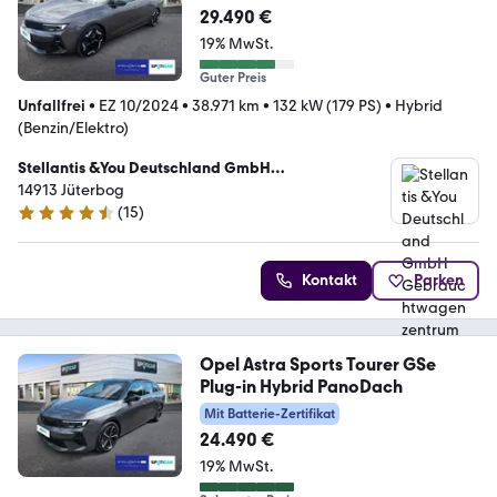
29.490 €
19% MwSt.
Guter Preis
Unfallfrei
•
EZ 10/2024
•
38.971 km
•
132 kW (179 PS)
•
Hybrid
(Benzin/Elektro)
Stellantis &You Deutschland GmbH
Gebrauchtwagenzentrum Jüterbog
14913 Jüterbog
(
15
)
4.7 Sterne
Kontakt
Parken
Opel Astra Sports Tourer GSe
Plug-in Hybrid PanoDach
Mit Batterie-Zertifikat
24.490 €
19% MwSt.