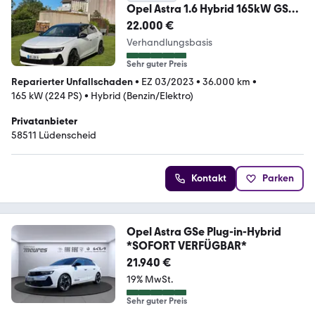
Opel Astra 1.6 Hybrid 165kW GSe
Auto GSe
22.000 €
Verhandlungsbasis
Sehr guter Preis
Reparierter Unfallschaden
•
EZ 03/2023
•
36.000 km
•
165 kW (224 PS)
•
Hybrid (Benzin/Elektro)
Privatanbieter
58511 Lüdenscheid
Kontakt
Parken
Opel Astra GSe Plug-in-Hybrid
*SOFORT VERFÜGBAR*
21.940 €
19% MwSt.
Sehr guter Preis