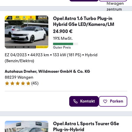
Opel Astra 1.6 Turbo Plug-in
Hybrid GSe LED/Kamera/LM
24.900 €
19% MwSt.
Guter Preis
EZ 04/2023
•
44.923 km
•
133 kW (181 PS)
•
Hybrid
(Benzin/Elektro)
Autohaus Dreher, Wildmoser GmbH & Co. KG
88239 Wangen
(
45
)
5 Sterne
Kontakt
Parken
Opel Astra L Sports Tourer GSe
Plug-in-Hybrid