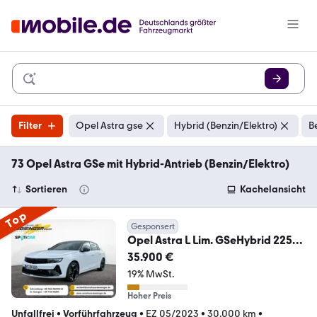
Filter
Opel Astra gse
Hybrid (Benzin/Elektro)
B
73 Opel Astra GSe mit Hybrid-Antrieb (Benzin/Elektro)
Sortieren
Kachelansicht
Top
Gesponsert
Opel Astra L Lim. GSeHybrid 225PS
Systemleistung8FACH
35.900 €
19% MwSt.
Hoher Preis
Unfallfrei
•
Vorführfahrzeug
•
EZ 05/2023
•
30.000 km
•