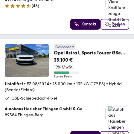
(
48
)
4.6 Sterne
Kontakt
Parken
Gesponsert
Opel Astra L Sports Tourer GSe
225 PS Systemleistung
35.100 €
19% MwSt.
Fairer Preis
Unfallfrei
•
EZ 08/2024
•
13.000 km
•
132 kW (179 PS)
•
Hybrid
(Benzin/Elektro)
GSE-Schiebedach-Pixel
Autohaus Hasieber Ehingen GmbH & Co
89584 Ehingen-Berg