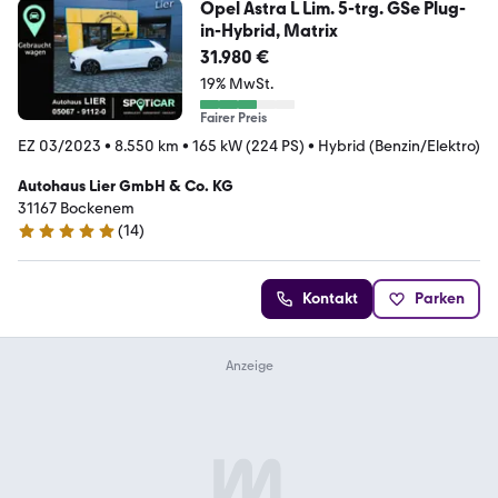
Opel Astra L Lim. 5-trg. GSe Plug-
in-Hybrid, Matrix
31.980 €
19% MwSt.
Fairer Preis
EZ 03/2023
•
8.550 km
•
165 kW (224 PS)
•
Hybrid (Benzin/Elektro)
Autohaus Lier GmbH & Co. KG
31167 Bockenem
(
14
)
5 Sterne
Kontakt
Parken