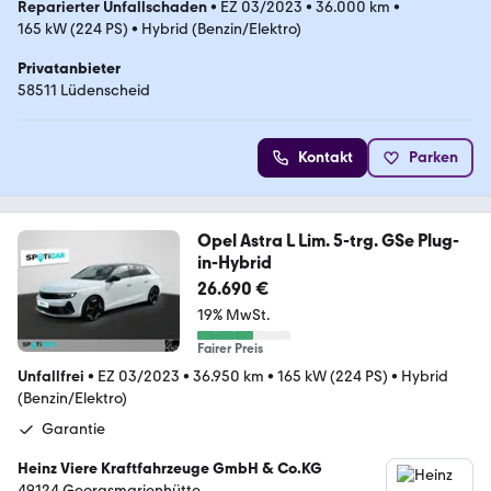
Reparierter Unfallschaden
•
EZ 03/2023
•
36.000 km
•
165 kW (224 PS)
•
Hybrid (Benzin/Elektro)
Privatanbieter
58511 Lüdenscheid
Kontakt
Parken
Opel Astra L Lim. 5-trg. GSe Plug-
in-Hybrid
26.690 €
19% MwSt.
Fairer Preis
Unfallfrei
•
EZ 03/2023
•
36.950 km
•
165 kW (224 PS)
•
Hybrid
(Benzin/Elektro)
Garantie
Heinz Viere Kraftfahrzeuge GmbH & Co.KG
49124 Georgsmarienhütte