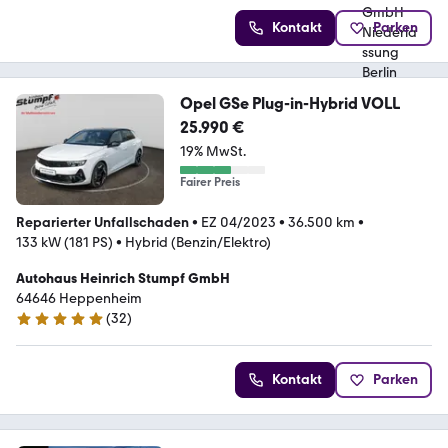
Kontakt
Parken
Opel GSe Plug-in-Hybrid VOLL
25.990 €
19% MwSt.
Fairer Preis
Reparierter Unfallschaden
•
EZ 04/2023
•
36.500 km
•
133 kW (181 PS)
•
Hybrid (Benzin/Elektro)
Autohaus Heinrich Stumpf GmbH
64646 Heppenheim
(
32
)
5 Sterne
Kontakt
Parken