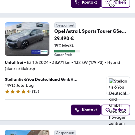
Kontakt
Parken
Gesponsert
Opel Astra L Sports Tourer GSe
Plug-in-Hybrid
29.490 €
19% MwSt.
Guter Preis
Unfallfrei
•
EZ 10/2024
•
38.971 km
•
132 kW (179 PS)
•
Hybrid
(Benzin/Elektro)
Stellantis &You Deutschland GmbH
Gebrauchtwagenzentrum Jüterbog
14913 Jüterbog
(
15
)
4.7 Sterne
Kontakt
Parken
Gesponsert