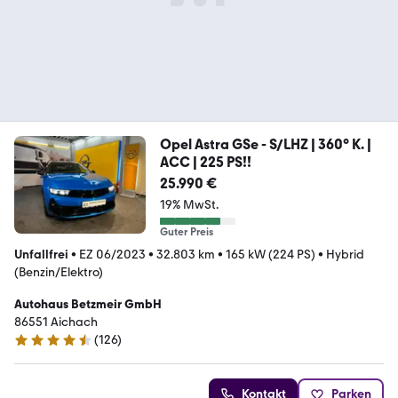
Opel Astra GSe - S/LHZ | 360° K. |
ACC | 225 PS!!
25.990 €
19% MwSt.
Guter Preis
Unfallfrei
•
EZ 06/2023
•
32.803 km
•
165 kW (224 PS)
•
Hybrid
(Benzin/Elektro)
Autohaus Betzmeir GmbH
86551 Aichach
(
126
)
4.6 Sterne
Kontakt
Parken