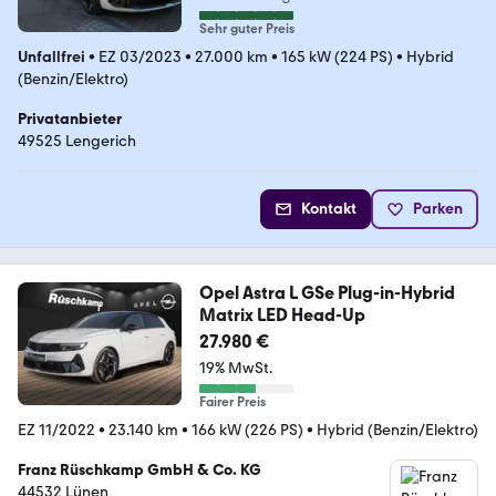
Sehr guter Preis
Unfallfrei
•
EZ 03/2023
•
27.000 km
•
165 kW (224 PS)
•
Hybrid
(Benzin/Elektro)
Privatanbieter
49525 Lengerich
Kontakt
Parken
Opel Astra L GSe Plug-in-Hybrid
Matrix LED Head-Up
27.980 €
19% MwSt.
Fairer Preis
EZ 11/2022
•
23.140 km
•
166 kW (226 PS)
•
Hybrid (Benzin/Elektro)
Franz Rüschkamp GmbH & Co. KG
44532 Lünen