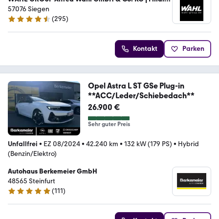
Siegen
57076 Siegen
(
295
)
4.3 Sterne
Kontakt
Parken
Opel Astra L ST GSe Plug-in
**ACC/Leder/Schiebedach**
26.900 €
Sehr guter Preis
Unfallfrei
•
EZ 08/2024
•
42.240 km
•
132 kW (179 PS)
•
Hybrid
(Benzin/Elektro)
Autohaus Berkemeier GmbH
48565 Steinfurt
(
111
)
5 Sterne