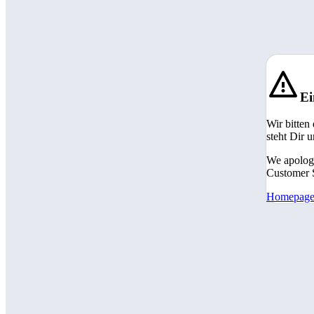
Ei
Wir bitten
steht Dir 
We apologi
Customer S
Homepag