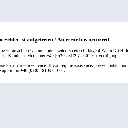
n Fehler ist aufgetreten / An error has occurred
 die verursachten Unannehmlichkeiten zu entschuldigen! Wenn Du Hilfe
unser Kundenservice unter +49 (0)30 - 81097 - 601 zur Verfügung.
se for any inconvenience! If you require assistance, please contact our
upport on +49 (0)30 - 81097 - 601.
e