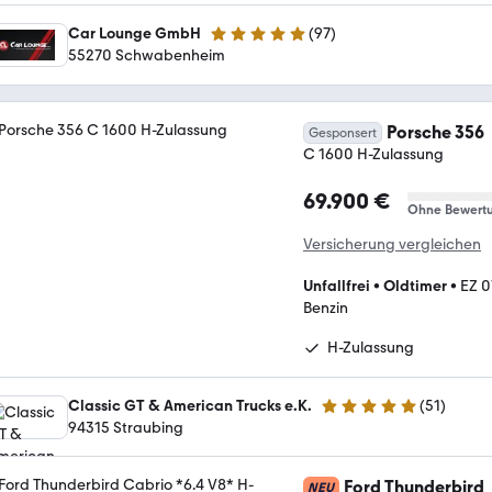
Car Lounge GmbH
(
97
)
4.9 Sterne
55270 Schwabenheim
Porsche 356
Gesponsert
C 1600 H-Zulassung
69.900 €
Ohne Bewert
Versicherung vergleichen
Unfallfrei
•
Oldtimer
•
EZ 0
Benzin
H-Zulassung
Classic GT & American Trucks e.K.
(
51
)
5 Sterne
94315 Straubing
Ford Thunderbird
NEU