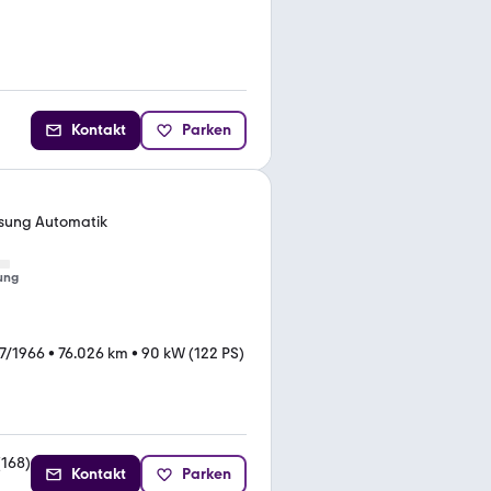
Kontakt
Parken
ssung Automatik
ung
7/1966
•
76.026 km
•
90 kW (122 PS)
(
168
)
Kontakt
Parken