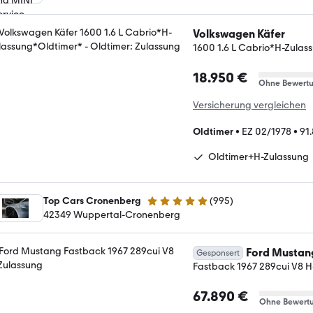
Volkswagen Käfer
1600 1.6 L Cabrio*H-Zulas
18.950 €
Ohne Bewert
Versicherung vergleichen
Oldtimer
•
EZ 02/1978
•
91
Oldtimer+H-Zulassung
Top Cars Cronenberg
(
995
)
4.9 Sterne
42349 Wuppertal-Cronenberg
Ford Mustan
Gesponsert
Fastback 1967 289cui V8 H
67.890 €
Ohne Bewert