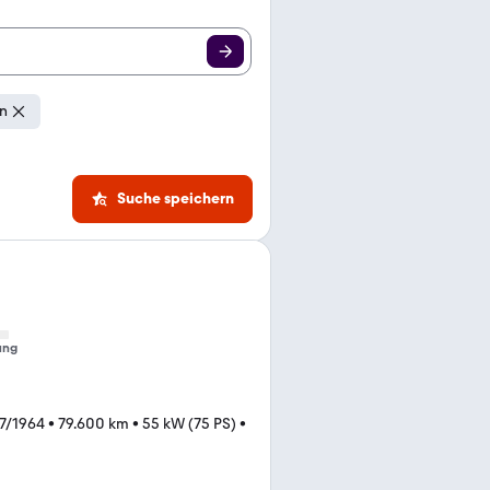
en
Suche speichern
ung
7/1964
•
79.600 km
•
55 kW (75 PS)
•