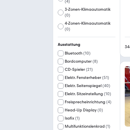
(
4
)
3-Zonen-Klimaautomatik
(
0
)
4-Zonen-Klimaautomatik
(
0
)
Ausstattung
34
Bluetooth
(
10
)
Bordcomputer
(
8
)
CD-Spieler
(
21
)
Elektr. Fensterheber
(
51
)
Elektr. Seitenspiegel
(
40
)
Elektr. Sitzeinstellung
(
10
)
Freisprecheinrichtung
(
4
)
Head-Up Display
(
0
)
Isofix
(
1
)
Multifunktionslenkrad
(
1
)