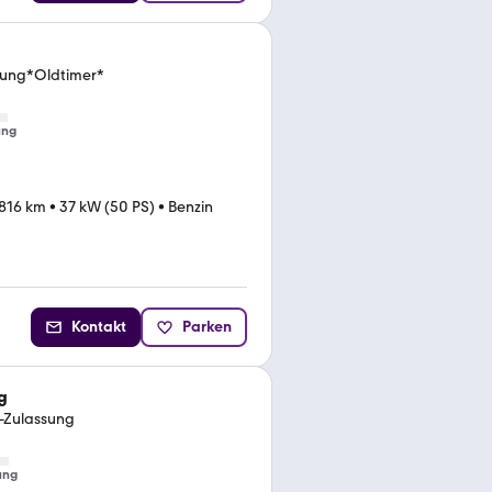
sung*Oldtimer*
ung
.816 km
•
37 kW (50 PS)
•
Benzin
Kontakt
Parken
g
-Zulassung
ung