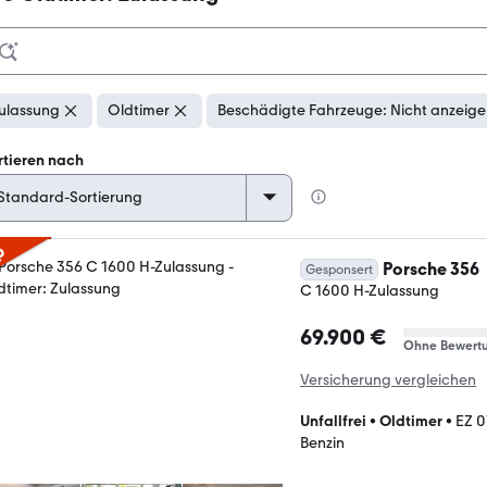
ulassung
Oldtimer
Beschädigte Fahrzeuge: Nicht anzeig
rtieren nach
p
Porsche 356
Gesponsert
C 1600 H-Zulassung
69.900 €
Ohne Bewert
Versicherung vergleichen
Unfallfrei
•
Oldtimer
•
EZ 0
Benzin