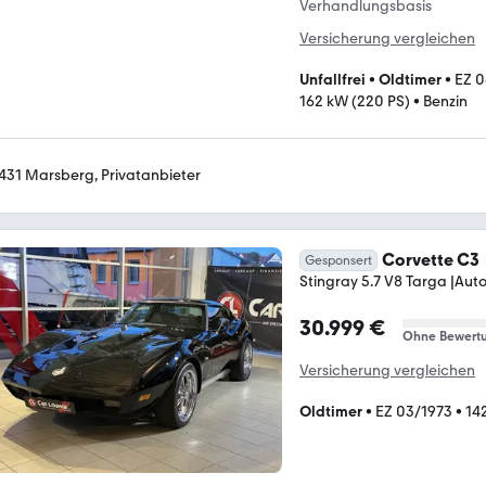
Verhandlungsbasis
Versicherung vergleichen
Unfallfrei
•
Oldtimer
•
EZ 0
162 kW (220 PS)
•
Benzin
431 Marsberg, Privatanbieter
Corvette C3
Gesponsert
Stingray 5.7 V8 Targa |Aut
30.999 €
Ohne Bewert
Versicherung vergleichen
Oldtimer
•
EZ 03/1973
•
14