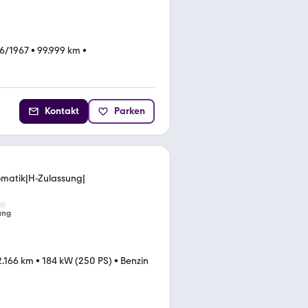
6/1967
•
99.999 km
•
Kontakt
Parken
omatik|H-Zulassung|
ung
2.166 km
•
184 kW (250 PS)
•
Benzin