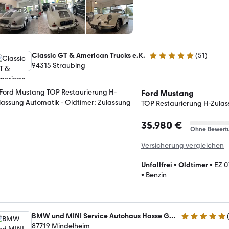
Classic GT & American Trucks e.K.
(
51
)
5 Sterne
94315 Straubing
Ford Mustang
TOP Restaurierung H-Zula
35.980 €
Ohne Bewert
Versicherung vergleichen
Unfallfrei
•
Oldtimer
•
EZ 0
•
Benzin
BMW und MINI Service Autohaus Hasse GmbH
5 Sterne
87719 Mindelheim