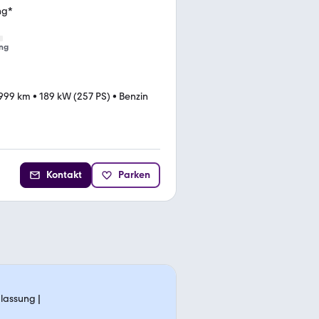
ng*
ng
.999 km
•
189 kW (257 PS)
•
Benzin
Kontakt
Parken
lassung |