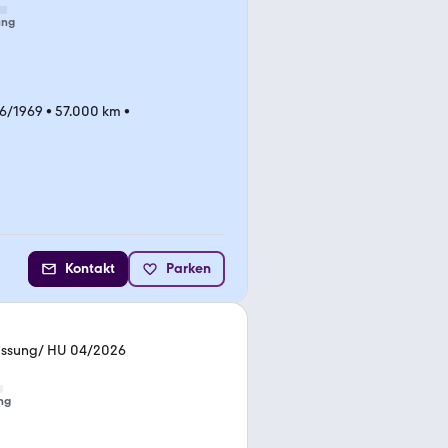
ung
6/1969
•
57.000 km
•
Kontakt
Parken
lassung/ HU 04/2026
ng