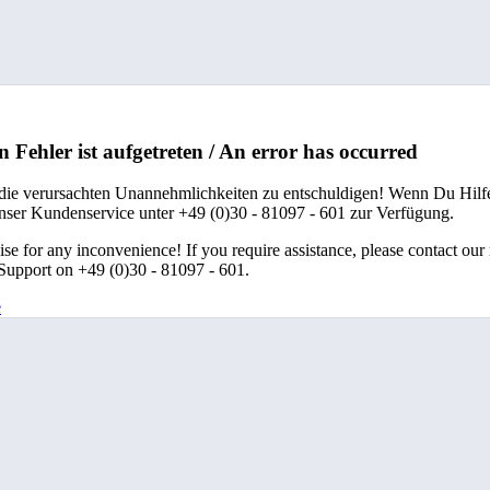
n Fehler ist aufgetreten / An error has occurred
 die verursachten Unannehmlichkeiten zu entschuldigen! Wenn Du Hilfe
unser Kundenservice unter +49 (0)30 - 81097 - 601 zur Verfügung.
se for any inconvenience! If you require assistance, please contact our
upport on +49 (0)30 - 81097 - 601.
e