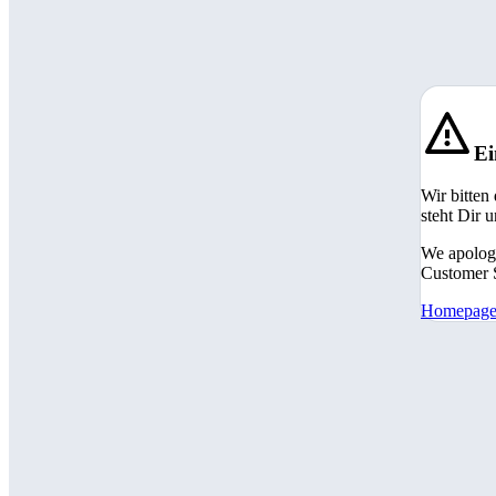
Ei
Wir bitten
steht Dir 
We apologi
Customer S
Homepag