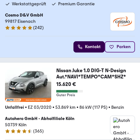
Werkstattgeprüft
Premium Garantie
Cosmo D&V GmbH
99817 Eisenach
(
242
)
4.9 Sterne
Kontakt
Parken
Nissan Juke 1.0 DIG-T N-Design
Aut.*NAVI*TEMPO*CAM*SHZ*
15.620 €
Guter Preis
Unfallfrei
•
EZ 03/2020
•
53.869 km
•
86 kW (117 PS)
•
Benzin
Autohero GmbH - Abholfiliale Köln
50739 Köln
(
365
)
4.6 Sterne