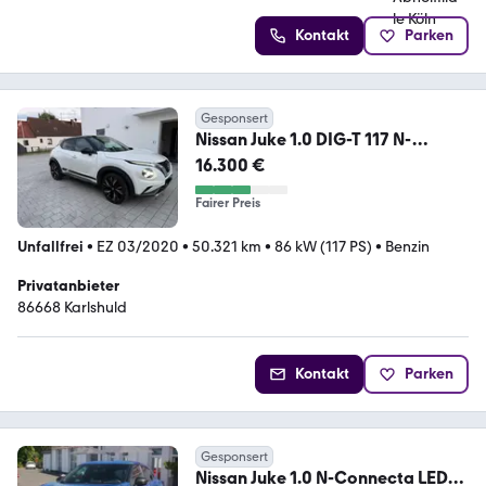
Kontakt
Parken
Gesponsert
Nissan Juke 1.0 DIG-T 117 N-
DESIGN DCT N-DESIGN
16.300 €
Fairer Preis
Unfallfrei
•
EZ 03/2020
•
50.321 km
•
86 kW (117 PS)
•
Benzin
Privatanbieter
86668 Karlshuld
Kontakt
Parken
Gesponsert
Nissan Juke 1.0 N-Connecta LED