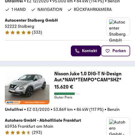
Unfallfrei
•
EZ 12/2020
•
95.000 km
•
84 kW (114 PS)
•
Benzin
1 HAND
NAVIGATION
RÜCKFAHRKAMERA
Autocenter Stolberg GmbH
52222 Stolberg
(
333
)
4.9 Sterne
Kontakt
Parken
Nissan Juke 1.0 DIG-T N-Design
Aut.*NAVI*TEMPO*CAM*SHZ*
15.620 €
Guter Preis
Unfallfrei
•
EZ 03/2020
•
53.869 km
•
86 kW (117 PS)
•
Benzin
Autohero GmbH - Abholfiliale Frankfurt
65936 Frankfurt am Main
(
293
)
4.6 Sterne