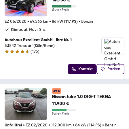
TEMPOMAT*ALU*
Guter Preis
EZ 06/2020
•
69.565 km
•
86 kW (117 PS)
•
Benzin
Klimaaut, Navi, Shz
Autohaus Exzellent GmbH - Ihre Nr. 1
53842 Troisdorf (Köln/Bonn)
(
175
)
4.7 Sterne
Kontakt
Parken
NEU
Nissan Juke 1.0 DIG-T TEKNA
11.900 €
Fairer Preis
Unfallfrei
•
EZ 02/2020
•
112.000 km
•
84 kW (114 PS)
•
Benzin