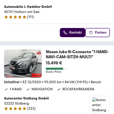
Automobile J. Heddier GmbH
45721 Haltern am See
(
111
)
4.9 Sterne
Kontakt
Parken
Nissan Juke N-Connecta "1 HAND-
NAVI-CAM-SITZH-MULTI"
13.490 €
Guter Preis
Unfallfrei
•
EZ 12/2020
•
95.000 km
•
84 kW (114 PS)
•
Benzin
1 HAND
NAVIGATION
RÜCKFAHRKAMERA
Autocenter Stolberg GmbH
52222 Stolberg
(
333
)
4.9 Sterne