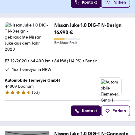
Kontakt
Parken
Nissan Juke 1.0 DIG-T N-Design
16.990 €
Erhöhter Preis
EZ 12/2020
•
64.400 km
•
84 kW (114 PS)
•
Benzin
46x Tiemeyer in NRW
Automobile Tiemeyer GmbH
44809 Bochum
(
33
)
4.3 Sterne
Kontakt
Parken
Nissan Juke 1.0 DIG-T N-Connecta