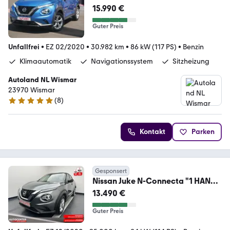
Navi Kamera Tempomat DAB
15.990 €
Guter Preis
Unfallfrei
•
EZ 02/2020
•
30.982 km
•
86 kW (117 PS)
•
Benzin
Klimaautomatik
Navigationssystem
Sitzheizung
Autoland NL Wismar
23970 Wismar
(
8
)
5 Sterne
Kontakt
Parken
Gesponsert
Nissan Juke N-Connecta "1 HAND-
NAVI-CAM-SITZH-MULTI"
13.490 €
Guter Preis