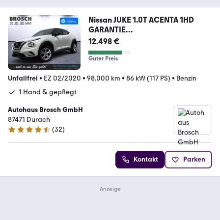
Nissan JUKE 1.0T ACENTA 1HD
GARANTIE
NAV+KLIMA+KAMERA++
12.498 €
Guter Preis
Unfallfrei
•
EZ 02/2020
•
98.000 km
•
86 kW (117 PS)
•
Benzin
1 Hand & gepflegt
Autohaus Brosch GmbH
87471 Durach
(
32
)
4.6 Sterne
Kontakt
Parken