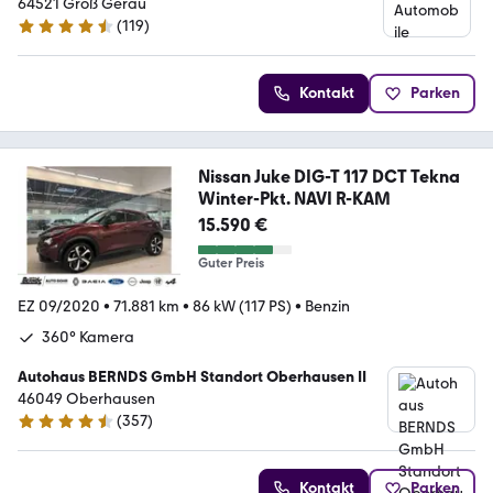
64521 Groß Gerau
(
119
)
4.6 Sterne
Kontakt
Parken
Nissan Juke DIG-T 117 DCT Tekna
Winter-Pkt. NAVI R-KAM
15.590 €
Guter Preis
EZ 09/2020
•
71.881 km
•
86 kW (117 PS)
•
Benzin
360° Kamera
Autohaus BERNDS GmbH Standort Oberhausen II
46049 Oberhausen
(
357
)
4.7 Sterne
Kontakt
Parken