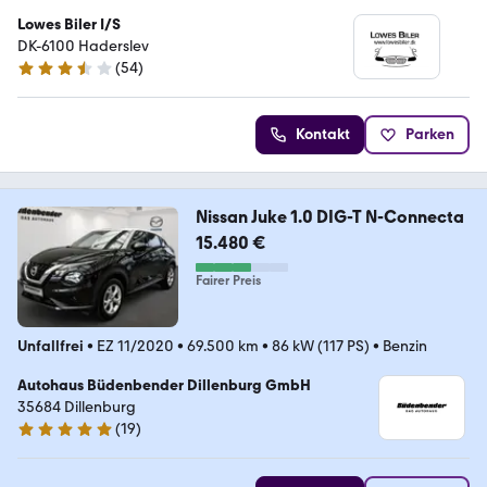
Lowes Biler I/S
DK-6100 Haderslev
(
54
)
3.6 Sterne
Kontakt
Parken
Nissan Juke 1.0 DIG-T N-Connecta
15.480 €
Fairer Preis
Unfallfrei
•
EZ 11/2020
•
69.500 km
•
86 kW (117 PS)
•
Benzin
Autohaus Büdenbender Dillenburg GmbH
35684 Dillenburg
(
19
)
5 Sterne