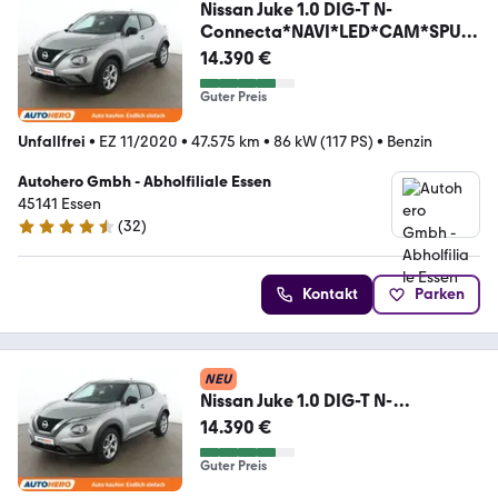
Nissan Juke 1.0 DIG-T N-
Connecta*NAVI*LED*CAM*SPUR
*PDC*
14.390 €
Guter Preis
Unfallfrei
•
EZ 11/2020
•
47.575 km
•
86 kW (117 PS)
•
Benzin
Autohero Gmbh - Abholfiliale Essen
45141 Essen
(
32
)
4.7 Sterne
Kontakt
Parken
NEU
Nissan Juke 1.0 DIG-T N-
Connecta*NAVI*LED*CAM*SPUR
14.390 €
*PDC*
Guter Preis