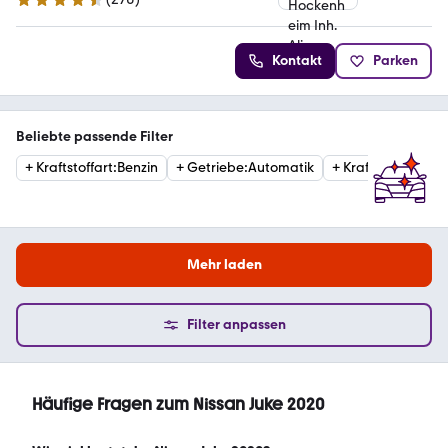
4.7 Sterne
Kontakt
Parken
Beliebte passende Filter
+
Kraftstoffart
:
Benzin
+
Getriebe
:
Automatik
+
Kraftstoffart
:
Die
Mehr laden
Filter anpassen
Häufige Fragen zum Nissan Juke 2020