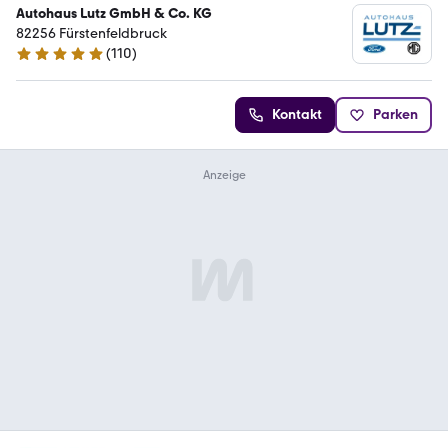
Autohaus Lutz GmbH & Co. KG
82256 Fürstenfeldbruck
(
110
)
4.9 Sterne
Kontakt
Parken