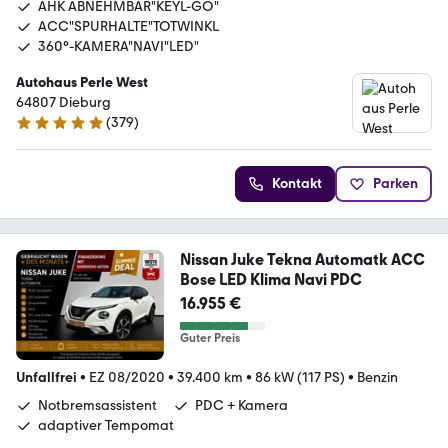
AHK ABNEHMBAR"KEYL-GO"
ACC"SPURHALTE"TOTWINKL
360°-KAMERA"NAVI"LED"
Autohaus Perle West
64807 Dieburg
(
379
)
4.9 Sterne
Kontakt
Parken
Nissan Juke Tekna Automatk ACC
Bose LED Klima Navi PDC
16.955 €
Guter Preis
Unfallfrei
•
EZ 08/2020
•
39.400 km
•
86 kW (117 PS)
•
Benzin
Notbremsassistent
PDC + Kamera
adaptiver Tempomat