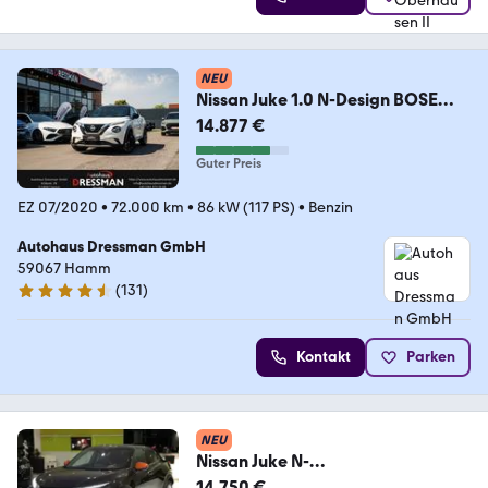
NEU
Nissan Juke 1.0 N-Design BOSE
LED KAMERA CARPLAY
14.877 €
Guter Preis
EZ 07/2020
•
72.000 km
•
86 kW (117 PS)
•
Benzin
Autohaus Dressman GmbH
59067 Hamm
(
131
)
4.6 Sterne
Kontakt
Parken
NEU
Nissan Juke N-
Connecta*KLIMAAUT*NAVI*SHZ*
14.750 €