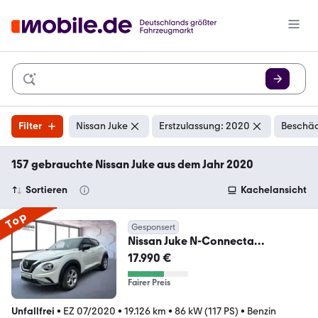
Filter
Nissan Juke
Erstzulassung: 2020
Beschäd
157 gebrauchte Nissan Juke aus dem Jahr 2020
Sortieren
Kachelansicht
Top
Gesponsert
Nissan Juke N-Connecta
*WINTERPAKET*NAVI*KLIMA*
17.990 €
Fairer Preis
Unfallfrei
•
EZ 07/2020
•
19.126 km
•
86 kW (117 PS)
•
Benzin