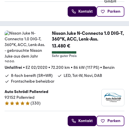
Kontakt
Parken
Nissan Juke N-Connecta 1.0 DIG-T,
360°K, ACC, Lenk-Ass.
13.480 €
Sehr guter Preis
Unfallfrei
•
EZ 02/2020
•
72.200 km
•
86 kW (117 PS)
•
Benzin
8-fach bereift (SR+WR)
LED, Tot-W, Navi, DAB
Frontscheibe beheizbar
Auto Schrödl Pollenried
93152 Pollenried
(
330
)
5 Sterne
Kontakt
Parken