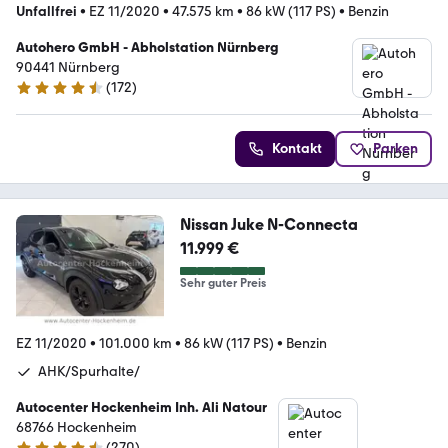
Unfallfrei
•
EZ 11/2020
•
47.575 km
•
86 kW (117 PS)
•
Benzin
Autohero GmbH - Abholstation Nürnberg
90441 Nürnberg
(
172
)
4.5 Sterne
Kontakt
Parken
Nissan Juke N-Connecta
11.999 €
Sehr guter Preis
EZ 11/2020
•
101.000 km
•
86 kW (117 PS)
•
Benzin
AHK/Spurhalte/
Autocenter Hockenheim Inh. Ali Natour
68766 Hockenheim
(
270
)