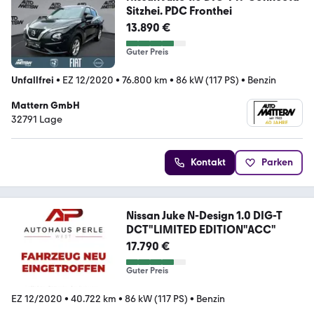
Sitzhei. PDC Fronthei
13.890 €
Guter Preis
Unfallfrei
•
EZ 12/2020
•
76.800 km
•
86 kW (117 PS)
•
Benzin
Mattern GmbH
32791 Lage
Kontakt
Parken
Nissan Juke N-Design 1.0 DIG-T
DCT"LIMITED EDITION"ACC"
17.790 €
Guter Preis
EZ 12/2020
•
40.722 km
•
86 kW (117 PS)
•
Benzin