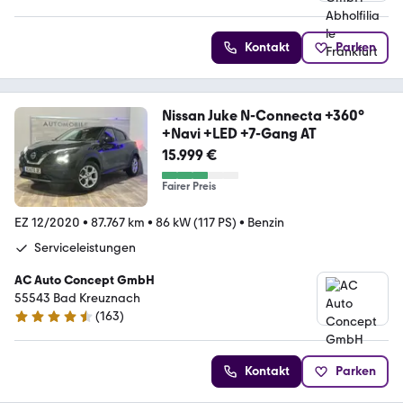
Kontakt
Parken
Nissan Juke N-Connecta +360°
+Navi +LED +7-Gang AT
15.999 €
Fairer Preis
EZ 12/2020
•
87.767 km
•
86 kW (117 PS)
•
Benzin
Serviceleistungen
AC Auto Concept GmbH
55543 Bad Kreuznach
(
163
)
4.5 Sterne
Kontakt
Parken