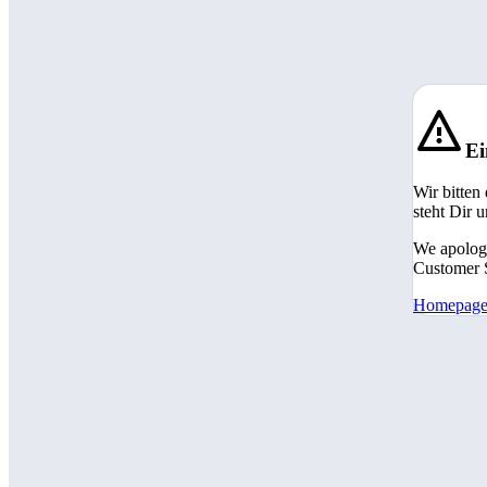
Ei
Wir bitten
steht Dir 
We apologi
Customer S
Homepag