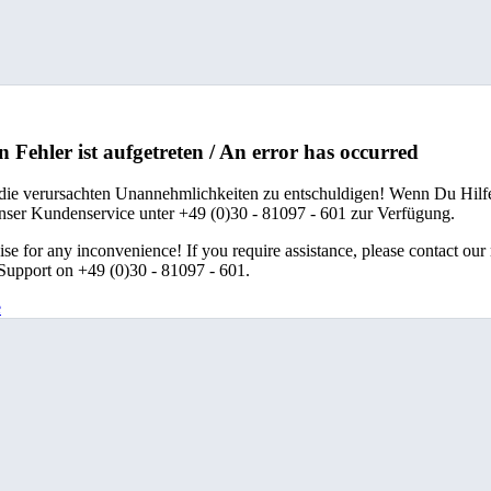
n Fehler ist aufgetreten / An error has occurred
 die verursachten Unannehmlichkeiten zu entschuldigen! Wenn Du Hilfe
unser Kundenservice unter +49 (0)30 - 81097 - 601 zur Verfügung.
se for any inconvenience! If you require assistance, please contact our
upport on +49 (0)30 - 81097 - 601.
e