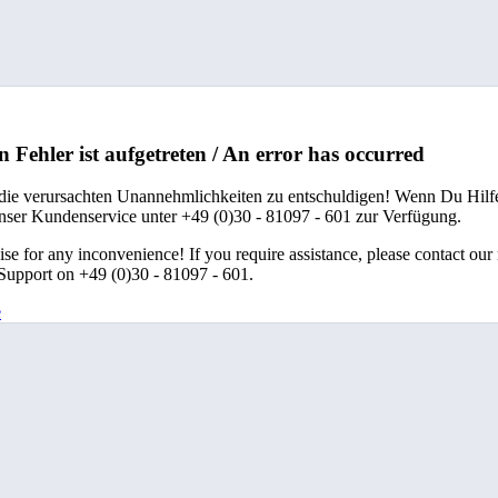
n Fehler ist aufgetreten / An error has occurred
 die verursachten Unannehmlichkeiten zu entschuldigen! Wenn Du Hilfe
unser Kundenservice unter +49 (0)30 - 81097 - 601 zur Verfügung.
se for any inconvenience! If you require assistance, please contact our
upport on +49 (0)30 - 81097 - 601.
e