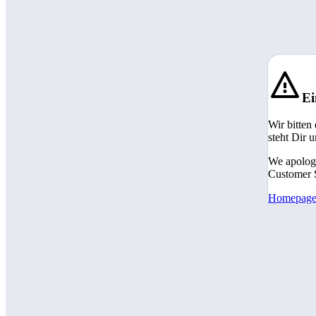
Ei
Wir bitten
steht Dir 
We apologi
Customer S
Homepag