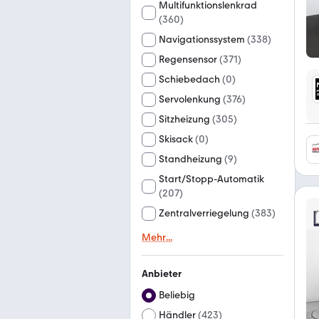
Multifunktionslenkrad
(
360
)
Navigationssystem
(
338
)
Regensensor
(
371
)
Schiebedach
(
0
)
Servolenkung
(
376
)
Sitzheizung
(
305
)
Skisack
(
0
)
Standheizung
(
9
)
Start/Stopp-Automatik
(
207
)
Zentralverriegelung
(
383
)
Mehr
...
Anbieter
Beliebig
Händler
(
423
)