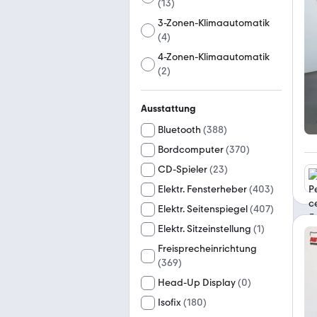
(
13
)
3-Zonen-Klimaautomatik
(
4
)
4-Zonen-Klimaautomatik
(
2
)
Ausstattung
Bluetooth
(
388
)
Bordcomputer
(
370
)
CD-Spieler
(
23
)
Elektr. Fensterheber
(
403
)
Elektr. Seitenspiegel
(
407
)
Elektr. Sitzeinstellung
(
1
)
Freisprecheinrichtung
(
369
)
Head-Up Display
(
0
)
Isofix
(
180
)