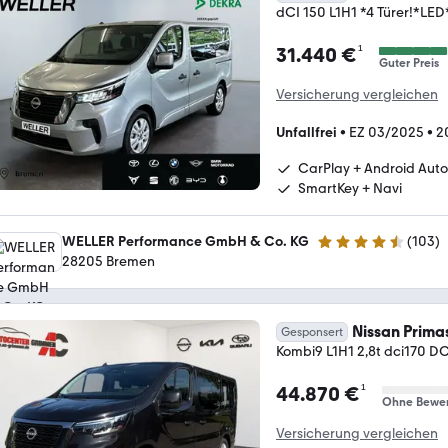
dCI 150 L1H1 *4 Türer!*
¹
31.440 €
Guter Preis
Versicherung vergleichen
Unfallfrei
•
EZ 03/2025
•
2
CarPlay + Android Auto
SmartKey + Navi
WELLER Performance GmbH & Co. KG
(
103
)
4.3 Sterne
28205 Bremen
Nissan Prima
Gesponsert
Kombi9 L1H1 2,8t dci170 D
¹
44.870 €
Ohne Bewe
Versicherung vergleichen