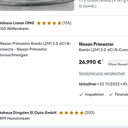
7,1 l/100km (komb.)
•
187 g
G (komb.)
tohaus Lisson OHG
(
135
)
4.9 Sterne
200 Wölfersheim
Nissan Primastar
Kombi L2H1 2.0 dCi N-Con
¹
26.990 €
Ohne Bewer
Versicherung vergleichen
Unfallfrei
•
EZ 11/2022
•
81
Inspektion
Finanz
tohaus Dingden El Outa GmbH
(
203
)
5 Sterne
499 Hamminkeln