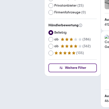
Privatanbieter
(
25
)
Firmenfahrzeuge
(
0
)
Au
61
Händlerbewertung
Beliebig
ab
(
386
)
3 Sterne
ab
(
362
)
4 Sterne
(
135
)
ab
5 Sterne
Weitere Filter
Au
46