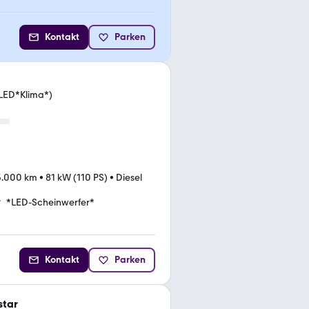
Kontakt
Parken
*LED*Klima*)
5.000 km
•
81 kW (110 PS)
•
Diesel
*LED-Scheinwerfer*
Kontakt
Parken
star