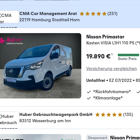
CMA Car Management Arat
(
251
)
4.9 Sterne
22119 Hamburg Stadtteil Horn
Nissan Primastar
Kasten VISIA L1H1 110 PS (
¹
19.890 €
Guter Preis
Versicherung vergleichen
Unfallfrei
•
EZ 07/2022
•
8
*Rückfahrkamera*
*Klimaanlage*
Huber Gebrauchtwagenpark GmbH
(
135
)
5 Sterne
83512 Wasserburg am Inn
Nissan Prima
Gesponsert