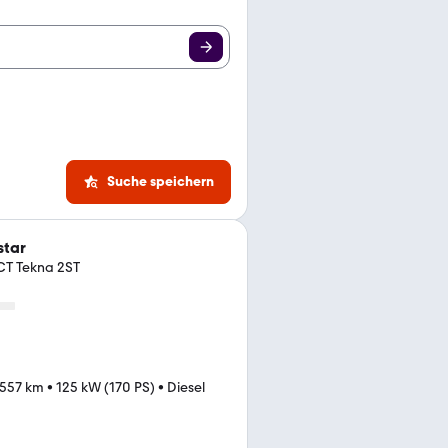
Suche speichern
star
CT Tekna 2ST
.557 km
•
125 kW (170 PS)
•
Diesel