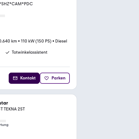
LED*SHZ*CAM*PDC
0.640 km
•
110 kW (150 PS)
•
Diesel
Totwinkelassistent
Kontakt
Parken
star
CT TEKNA 2ST
rtung