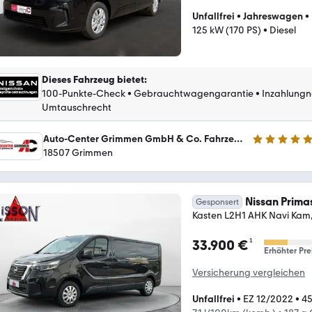
Unfallfrei
•
Jahreswagen
•
125 kW (170 PS)
•
Diesel
Dieses Fahrzeug bietet
:
100-Punkte-Check
•
Gebrauchtwagengarantie
•
Inzahlung
Umtauschrecht
Auto-Center Grimmen GmbH & Co. Fahrzeughandel KG
5 Sterne
18507 Grimmen
Nissan Prima
Gesponsert
Kasten L2H1 AHK Navi Kam
¹
33.900 €
Erhöhter Pre
Versicherung vergleichen
Unfallfrei
•
EZ 12/2022
•
4