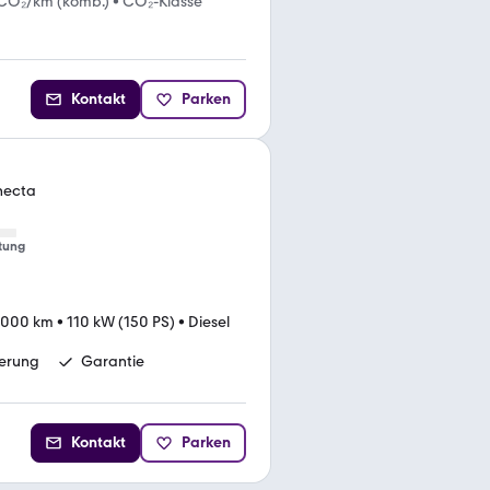
 CO₂/km (komb.)
•
CO₂-Klasse
Kontakt
Parken
necta
tung
.000 km
•
110 kW (150 PS)
•
Diesel
ierung
Garantie
Kontakt
Parken