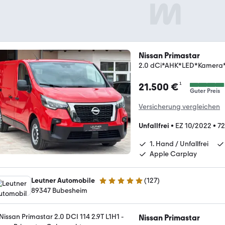
Nissan Primastar
2.0 dCi*AHK*LED*Kamera
¹
21.500 €
Guter Preis
Versicherung vergleichen
Unfallfrei
•
EZ 10/2022
•
72
1. Hand / Unfallfrei
Apple Carplay
Leutner Automobile
(
127
)
4.9 Sterne
89347 Bubesheim
Nissan Primastar