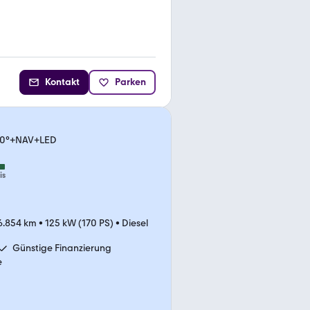
Kontakt
Parken
360°+NAV+LED
is
6.854 km
•
125 kW (170 PS)
•
Diesel
Günstige Finanzierung
e