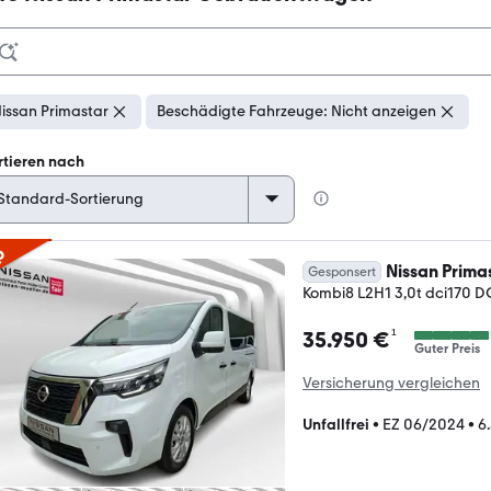
issan Primastar
Beschädigte Fahrzeuge: Nicht anzeigen
rtieren nach
p
Nissan Prima
Gesponsert
Kombi8 L2H1 3,0t dci170 D
¹
35.950 €
Guter Preis
Versicherung vergleichen
Unfallfrei
•
EZ 06/2024
•
6