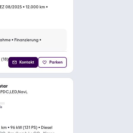
EZ 08/2025
•
12.000 km
•
nahme
•
Finanzierung
•
(
18
)
Kontakt
Parken
star
,PDC,LED,Navi,
is
5 km
•
96 kW (131 PS)
•
Diesel