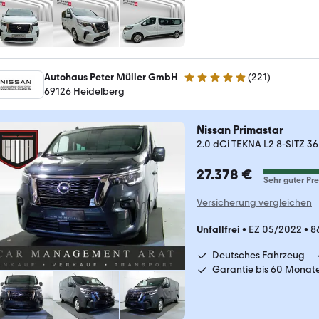
Autohaus Peter Müller GmbH
(
221
)
5 Sterne
69126 Heidelberg
Nissan Primastar
2.0 dCi TEKNA L2 8-SITZ 
27.378 €
Sehr guter Pre
Versicherung vergleichen
Unfallfrei
•
EZ 05/2022
•
8
Deutsches Fahrzeug
Garantie bis 60 Monat