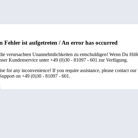
n Fehler ist aufgetreten / An error has occurred
 die verursachten Unannehmlichkeiten zu entschuldigen! Wenn Du Hilfe
unser Kundenservice unter +49 (0)30 - 81097 - 601 zur Verfügung.
se for any inconvenience! If you require assistance, please contact our
upport on +49 (0)30 - 81097 - 601.
e