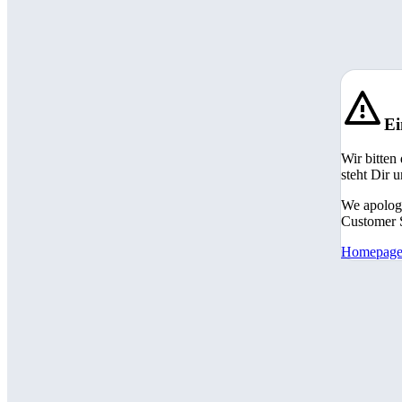
Ei
Wir bitten
steht Dir 
We apologi
Customer S
Homepag