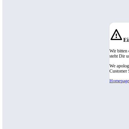
Ei
Wir bitten
steht Dir 
We apologi
Customer S
Homepag