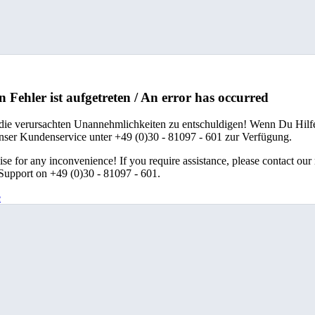
n Fehler ist aufgetreten / An error has occurred
 die verursachten Unannehmlichkeiten zu entschuldigen! Wenn Du Hilfe
unser Kundenservice unter +49 (0)30 - 81097 - 601 zur Verfügung.
se for any inconvenience! If you require assistance, please contact our
upport on +49 (0)30 - 81097 - 601.
e