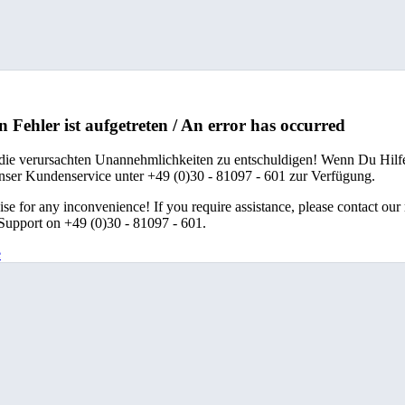
n Fehler ist aufgetreten / An error has occurred
 die verursachten Unannehmlichkeiten zu entschuldigen! Wenn Du Hilfe
unser Kundenservice unter +49 (0)30 - 81097 - 601 zur Verfügung.
se for any inconvenience! If you require assistance, please contact our
upport on +49 (0)30 - 81097 - 601.
e