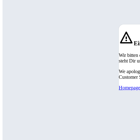
Ei
Wir bitten
steht Dir 
We apologi
Customer S
Homepag